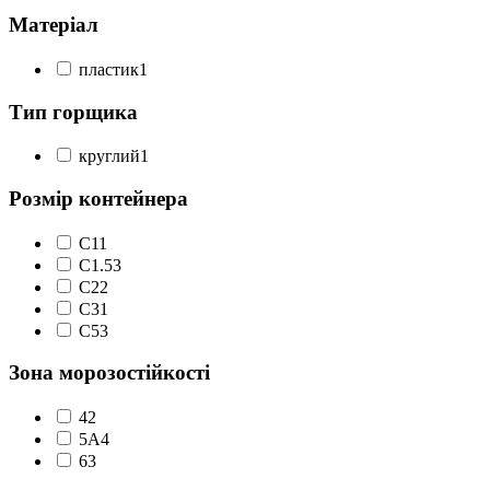
Матеріал
пластик
1
Тип горщика
круглий
1
Розмір контейнера
C1
1
С1.5
3
С2
2
С3
1
С5
3
Зона морозостійкості
4
2
5А
4
6
3