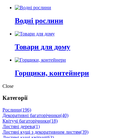
Водні рослини
Товари для дому
Горщики, контейнери
Close
Категорії
Рослини
(196)
Декоративні багаторічники
(40)
Квітучі багаторічники
(18)
Листяні дерева
(1)
Листяні кущі з декоративним листям
(39)
Листяні кущі квітучі
(63)