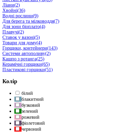
Ліани
(2)
Хвойні
(36)
Водні рослини
(9)
Для берега та мілководдя
(7)
Для зони біоплато
(4)
Плавучі
(2)
Ставок у вазоні
(5)
Товари для дому
(4)
Горщики, контейнери
(143)
Системи автополиву
(2)
Кашпо з ротанга
(25)
Керамічні горщики
(65)
Пластикові горщики
(51)
Колір
білий
блакитний
бузковий
зелений
рожевий
фіолетовий
червоний