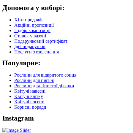
Допомога у виборі:
Хіти продажів
Акційні пропозиції
Підбір композиції
Ставок у вазоні
Подарунковий сертифікат
Ідеї подарунків
Послуги з озеленення
Популярне:
Рослини для відкритого сонця
Рослини для півтіні
Рослини для тінистої ділянки
Квітучі навесні
Квітучі влітку
Квітучі восени
Корисні поради
Instagram