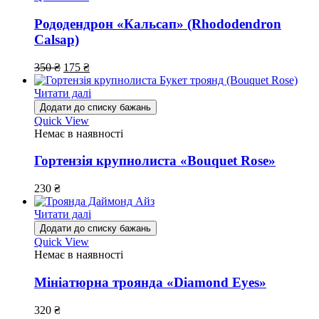
Рододендрон «Кальсап» (Rhododendron
Calsap)
350
₴
175
₴
Читати далі
Додати до списку бажань
Quick View
Немає в наявності
Гортензія крупнолиста «Bouquet Rose»
230
₴
Читати далі
Додати до списку бажань
Quick View
Немає в наявності
Мініатюрна троянда «Diamond Eyes»
320
₴