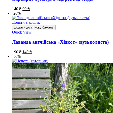
140
₴
90
₴
-26%
Додати в кошик
Додати до списку бажань
Quick View
Лаванда англійська «Хідкот» (вузьколиста)
190
₴
140
₴
-50%