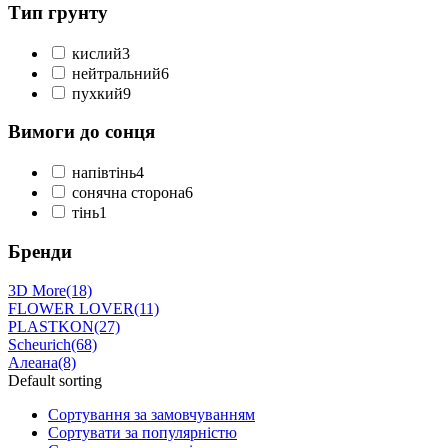
Тип грунту
кислий
3
нейтральний
6
пухкий
9
Вимоги до сонця
напівтінь
4
сонячна сторона
6
тінь
1
Бренди
3D More
(18)
FLOWER LOVER
(11)
PLASTKON
(27)
Scheurich
(68)
Алеана
(8)
Default sorting
Сортування за замовчуванням
Сортувати за популярністю