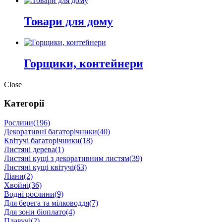
Товари для дому
Горщики, контейнери
Close
Категорії
Рослини
(196)
Декоративні багаторічники
(40)
Квітучі багаторічники
(18)
Листяні дерева
(1)
Листяні кущі з декоративним листям
(39)
Листяні кущі квітучі
(63)
Ліани
(2)
Хвойні
(36)
Водні рослини
(9)
Для берега та мілководдя
(7)
Для зони біоплато
(4)
Плавучі
(2)