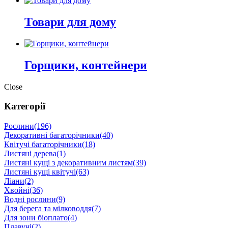
Товари для дому
Горщики, контейнери
Close
Категорії
Рослини
(196)
Декоративні багаторічники
(40)
Квітучі багаторічники
(18)
Листяні дерева
(1)
Листяні кущі з декоративним листям
(39)
Листяні кущі квітучі
(63)
Ліани
(2)
Хвойні
(36)
Водні рослини
(9)
Для берега та мілководдя
(7)
Для зони біоплато
(4)
Плавучі
(2)