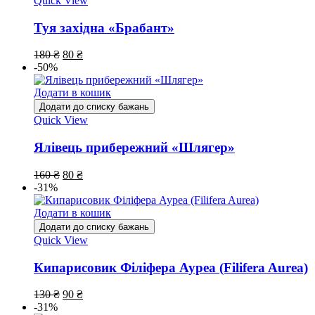
Quick View
Туя західна «Брабант»
180
₴
80
₴
-50%
Додати в кошик
Додати до списку бажань
Quick View
Ялівець прибережний «Шлягер»
160
₴
80
₴
-31%
Додати в кошик
Додати до списку бажань
Quick View
Кипарисовик Філіфера Ауреа (Filifera Aurea)
130
₴
90
₴
-31%