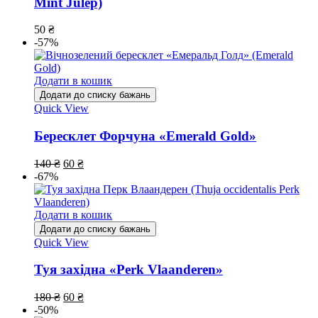
Mint Julep)
50
₴
-57%
Додати в кошик
Додати до списку бажань
Quick View
Бересклет Форчуна «Emerald Gold»
140
₴
60
₴
-67%
Додати в кошик
Додати до списку бажань
Quick View
Туя західна «Perk Vlaanderen»
180
₴
60
₴
-50%