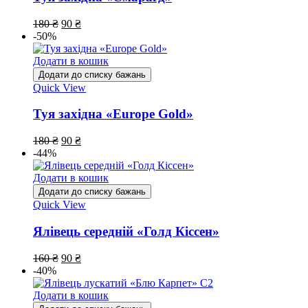
180
₴
90
₴
-50%
Додати в кошик
Додати до списку бажань
Quick View
Туя західна «Europe Gold»
180
₴
90
₴
-44%
Додати в кошик
Додати до списку бажань
Quick View
Ялівець середній «Голд Кіссен»
160
₴
90
₴
-40%
Додати в кошик