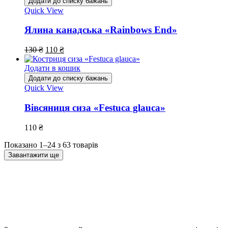
Додати до списку бажань
Quick View
Ялина канадська «Rainbows End»
130
₴
110
₴
Додати в кошик
Додати до списку бажань
Quick View
Вівсяниця сиза «Festuca glauca»
110
₴
Показано 1–24 з 63 товарів
Завантажити ще