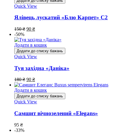
Додати до списку бажань
Quick View
Ялівець лускатий «Блю Карпет» С2
150
₴
90
₴
-50%
Додати в кошик
Додати до списку бажань
Quick View
Туя західна «Даніка»
180
₴
90
₴
Додати в кошик
Додати до списку бажань
Quick View
Самшит вічнозелений «Elegans»
95
₴
-33%