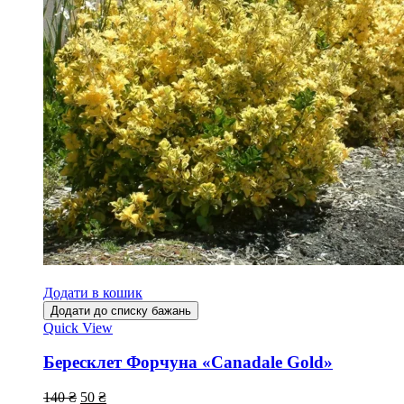
Додати в кошик
Додати до списку бажань
Quick View
Бересклет Форчуна «Canadale Gold»
140
₴
50
₴