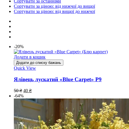
Сортувати за останніми
Сортувати за ціною: від нижчої до вищої
Сортувати за ціною: від вищої до нижчої
-20%
Додати в кошик
Додати до списку бажань
Quick View
Ялівець лускатий «Blue Carpet» Р9
50
₴
40
₴
-64%