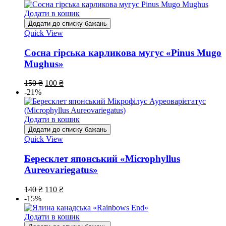
Додати в кошик
Додати до списку бажань
Quick View
Сосна гірська карликова мугус «Pinus Mugo
Mughus»
150
₴
100
₴
-21%
Додати в кошик
Додати до списку бажань
Quick View
Бересклет японський «Microphyllus
Aureovariegatus»
140
₴
110
₴
-15%
Додати в кошик