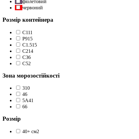
фіолетовий
червоний
Розмір контейнера
C1
11
P9
15
С1.5
15
С2
14
С3
6
С5
2
Зона морозостійкості
3
10
4
6
5А
41
6
6
Розмір
40+ см
2