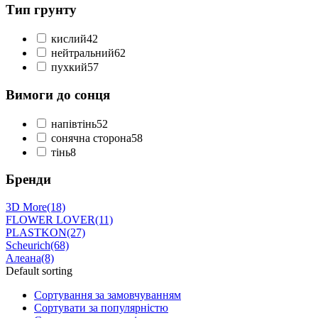
Тип грунту
кислий
42
нейтральний
62
пухкий
57
Вимоги до сонця
напівтінь
52
сонячна сторона
58
тінь
8
Бренди
3D More
(18)
FLOWER LOVER
(11)
PLASTKON
(27)
Scheurich
(68)
Алеана
(8)
Default sorting
Сортування за замовчуванням
Сортувати за популярністю