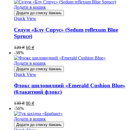
Додати в кошик
Додати до списку бажань
Quick View
Седум «Блу Спрус» (Sedum reflexum Blue
Spruce)
120
₴
60
₴
-38%
Додати в кошик
Додати до списку бажань
Quick View
Флокс шиловидний «Emerald Cushion Blue»
(блакитний флокс)
130
₴
80
₴
-56%
Додати в кошик
Додати до списку бажань