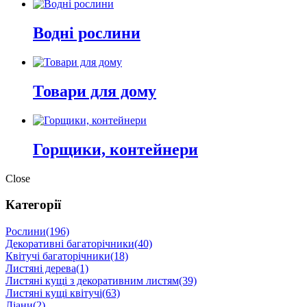
Водні рослини
Товари для дому
Горщики, контейнери
Close
Категорії
Рослини
(196)
Декоративні багаторічники
(40)
Квітучі багаторічники
(18)
Листяні дерева
(1)
Листяні кущі з декоративним листям
(39)
Листяні кущі квітучі
(63)
Ліани
(2)