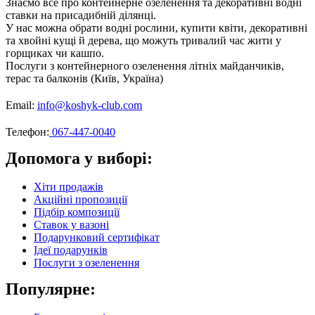
Знаємо все про контейнерне озеленення та декоративні водні
ставки на присадибній ділянці.
У нас можна обрати водні рослини, купити квіти, декоративні
та хвойні кущі й дерева, що можуть тривалий час жити у
горщиках чи кашпо.
Послуги з контейнерного озеленення літніх майданчиків,
терас та балконів (Київ, Україна)
Email:
info@koshyk-club.com
Телефон:
067-447-0040
Допомога у виборі:
Хіти продажів
Акційні пропозиції
Підбір композиції
Ставок у вазоні
Подарунковий сертифікат
Ідеї подарунків
Послуги з озеленення
Популярне: