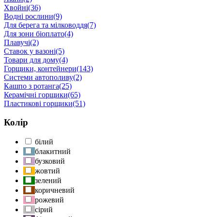
Хвойні
(36)
Водні рослини
(9)
Для берега та мілководдя
(7)
Для зони біоплато
(4)
Плавучі
(2)
Ставок у вазоні
(5)
Товари для дому
(4)
Горщики, контейнери
(143)
Системи автополиву
(2)
Кашпо з ротанга
(25)
Керамічні горщики
(65)
Пластикові горщики
(51)
Колір
білий
блакитний
бузковий
жовтий
зелений
коричневий
рожевий
сірий