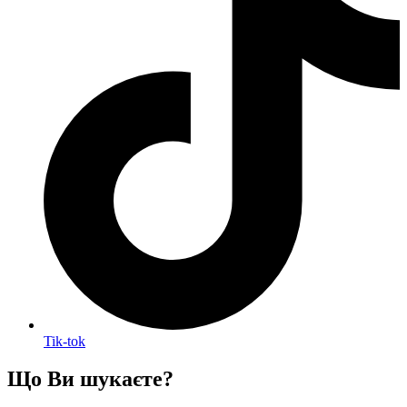
Tik-tok
Що Ви шукаєте?