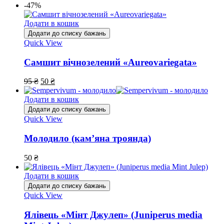
-47%
Додати в кошик
Додати до списку бажань
Quick View
Самшит вічнозелений «Aureovariegata»
95
₴
50
₴
Додати в кошик
Додати до списку бажань
Quick View
Молодило (кам’яна троянда)
50
₴
Додати в кошик
Додати до списку бажань
Quick View
Ялівець «Мінт Джулеп» (Juniperus media