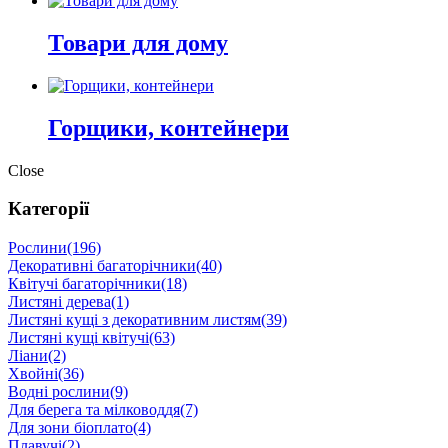
Товари для дому
Горщики, контейнери
Close
Категорії
Рослини
(196)
Декоративні багаторічники
(40)
Квітучі багаторічники
(18)
Листяні дерева
(1)
Листяні кущі з декоративним листям
(39)
Листяні кущі квітучі
(63)
Ліани
(2)
Хвойні
(36)
Водні рослини
(9)
Для берега та мілководдя
(7)
Для зони біоплато
(4)
Плавучі
(2)