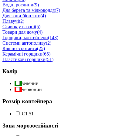
Водні рослини
(9)
Для берега та мілководдя
(7)
Для зони біоплато
(4)
Плавучі
(2)
Ставок у вазоні
(5)
Товари для дому
(4)
Горщики, контейнери
(143)
Системи автополиву
(2)
Кашпо з ротанга
(25)
Керамічні горщики
(65)
Пластикові горщики
(51)
Колір
зелений
червоний
Розмір контейнера
С1.5
1
Зона морозостійкості