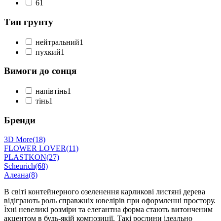
6
1
Тип грунту
нейтральний
1
пухкий
1
Вимоги до сонця
напівтінь
1
тінь
1
Бренди
3D More
(18)
FLOWER LOVER
(11)
PLASTKON
(27)
Scheurich
(68)
Алеана
(8)
В світі контейнерного озеленення карликові листяні дерева
відіграють роль справжніх ювелірів при оформленні простору.
Їхні невеликі розміри та елегантна форма стають витонченим
акцентом в будь-якій композиції. Такі рослини ідеально