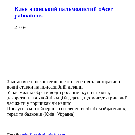
Клен японський пальмолистий «Acer
palmatum»
210
₴
Знаємо все про контейнерне озеленення та декоративні
водні ставки на присадибній ділянці.
У нас можна обрати водні рослини, купити квіти,
декоративні та хвойні кущі й дерева, що можуть тривалий
час жити у горщиках чи кашпо.
Послуги з контейнерного озеленення літніх майданчиків,
терас та балконів (Київ, Україна)