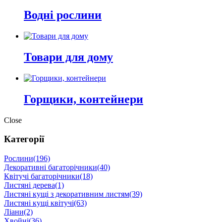
Водні рослини
Товари для дому
Горщики, контейнери
Close
Категорії
Рослини
(196)
Декоративні багаторічники
(40)
Квітучі багаторічники
(18)
Листяні дерева
(1)
Листяні кущі з декоративним листям
(39)
Листяні кущі квітучі
(63)
Ліани
(2)
Хвойні
(36)