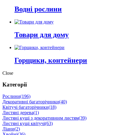
Водні рослини
Товари для дому
Горщики, контейнери
Close
Категорії
Рослини
(196)
Декоративні багаторічники
(40)
Квітучі багаторічники
(18)
Листяні дерева
(1)
Листяні кущі з декоративним листям
(39)
Листяні кущі квітучі
(63)
Ліани
(2)
Хвойні
(36)