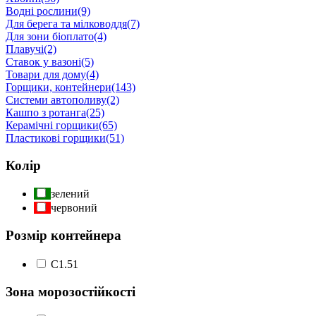
Водні рослини
(9)
Для берега та мілководдя
(7)
Для зони біоплато
(4)
Плавучі
(2)
Ставок у вазоні
(5)
Товари для дому
(4)
Горщики, контейнери
(143)
Системи автополиву
(2)
Кашпо з ротанга
(25)
Керамічні горщики
(65)
Пластикові горщики
(51)
Колір
зелений
червоний
Розмір контейнера
С1.5
1
Зона морозостійкості