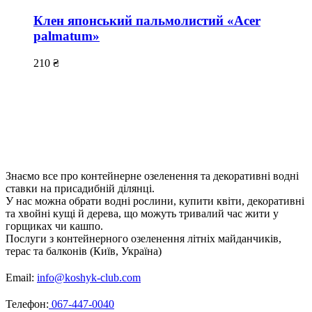
Клен японський пальмолистий «Acer
palmatum»
210
₴
Знаємо все про контейнерне озеленення та декоративні водні
ставки на присадибній ділянці.
У нас можна обрати водні рослини, купити квіти, декоративні
та хвойні кущі й дерева, що можуть тривалий час жити у
горщиках чи кашпо.
Послуги з контейнерного озеленення літніх майданчиків,
терас та балконів (Київ, Україна)
Email:
info@koshyk-club.com
Телефон:
067-447-0040