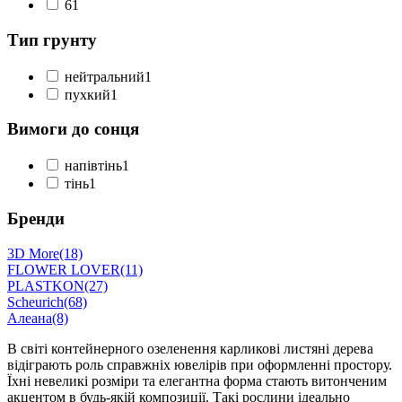
6
1
Тип грунту
нейтральний
1
пухкий
1
Вимоги до сонця
напівтінь
1
тінь
1
Бренди
3D More
(18)
FLOWER LOVER
(11)
PLASTKON
(27)
Scheurich
(68)
Алеана
(8)
В світі контейнерного озеленення карликові листяні дерева
відіграють роль справжніх ювелірів при оформленні простору.
Їхні невеликі розміри та елегантна форма стають витонченим
акцентом в будь-якій композиції. Такі рослини ідеально