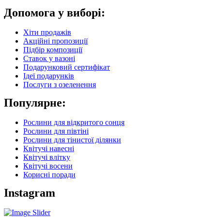
Допомога у виборі:
Хіти продажів
Акційні пропозиції
Підбір композиції
Ставок у вазоні
Подарунковий сертифікат
Ідеї подарунків
Послуги з озеленення
Популярне:
Рослини для відкритого сонця
Рослини для півтіні
Рослини для тінистої ділянки
Квітучі навесні
Квітучі влітку
Квітучі восени
Корисні поради
Instagram