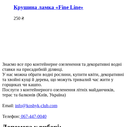
Крушина ламка «Fine Line»
250
₴
Знаємо все про контейнерне озеленення та декоративні водні
ставки на присадибній ділянці.
У нас можна обрати водні рослини, купити квіти, декоративні
та хвойні кущі й дерева, що можуть тривалий час жити у
горщиках чи кашпо.
Послуги з контейнерного озеленення літніх майданчиків,
терас та балконів (Київ, Україна)
Email:
info@koshyk-club.com
Телефон:
067-447-0040