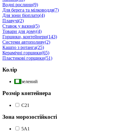
Водні рослини
(9)
Для берега та мілководдя
(7)
Для зони біоплато
(4)
Плавучі
(2)
Ставок у вазоні
(5)
Товари для дому
(4)
Горщики, контейнери
(143)
Системи автополиву
(2)
Кашпо з ротанга
(25)
Керамічні горщики
(65)
Пластикові горщики
(51)
Колір
зелений
Розмір контейнера
С2
1
Зона морозостійкості
5А
1