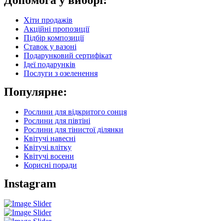
Допомога у виборі:
Хіти продажів
Акційні пропозиції
Підбір композиції
Ставок у вазоні
Подарунковий сертифікат
Ідеї подарунків
Послуги з озеленення
Популярне:
Рослини для відкритого сонця
Рослини для півтіні
Рослини для тінистої ділянки
Квітучі навесні
Квітучі влітку
Квітучі восени
Корисні поради
Instagram