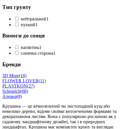
Тип грунту
нейтральний
1
пухкий
1
Вимоги до сонця
напівтінь
1
сонячна сторона
1
Бренди
3D More
(18)
FLOWER LOVER
(11)
PLASTKON
(27)
Scheurich
(68)
Алеана
(8)
Крушина — це вічнозелений чи листопадний кущ або
невелике дерево, відоме своїми витонченими формами та
декоративним листям. Вона є популярною рослиною як у
садовому ландшафтному дизайні, так і в природних
ландшафтах. Крушина має компактну крону та виглядає