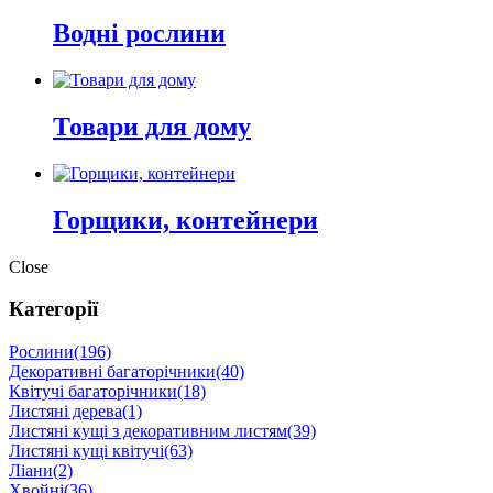
Водні рослини
Товари для дому
Горщики, контейнери
Close
Категорії
Рослини
(196)
Декоративні багаторічники
(40)
Квітучі багаторічники
(18)
Листяні дерева
(1)
Листяні кущі з декоративним листям
(39)
Листяні кущі квітучі
(63)
Ліани
(2)
Хвойні
(36)