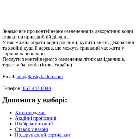
Знаємо все про контейнерне озеленення та декоративні водні
ставки на присадибній ділянці.
У нас можна обрати водні рослини, купити квіти, декоративні
та хвойні кущі й дерева, що можуть тривалий час жити у
горщиках чи кашпо.
Послуги з контейнерного озеленення літніх майданчиків,
терас та балконів (Київ, Україна)
Email:
info@koshyk-club.com
Телефон:
067-447-0040
Допомога у виборі:
Хіти продажів
Акційні пропозиції
Підбір композиції
Ставок у вазоні
Подарунковий сертифікат