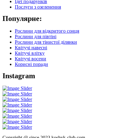
Ідеї подарунків
Послуги з озеленення
Популярне:
Рослини для відкритого сонця
Рослини для півтіні
Рослини для тінистої ділянки
Квітучі навесні
Квітучі влітку
Квітучі восени
Корисні поради
Instagram
Copyright @ since 2023 koshyk-club.com