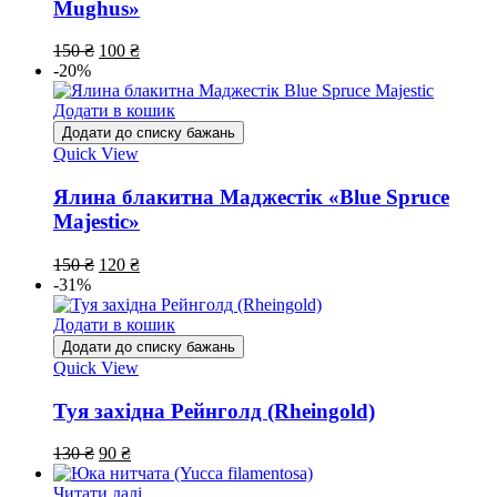
Mughus»
150
₴
100
₴
-20%
Додати в кошик
Додати до списку бажань
Quick View
Ялина блакитна Маджестік «Blue Spruce
Majestic»
150
₴
120
₴
-31%
Додати в кошик
Додати до списку бажань
Quick View
Туя західна Рейнголд (Rheingold)
130
₴
90
₴
Читати далі