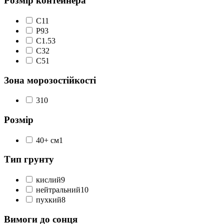
Розмір контейнера
C1
1
P9
3
С1.5
3
С3
2
С5
1
Зона морозостійкості
3
10
Розмір
40+ см
1
Тип грунту
кислий
9
нейтральний
10
пухкий
8
Вимоги до сонця