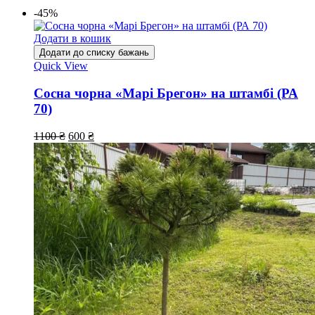
-45%
Додати в кошик
Додати до списку бажань
Quick View
Сосна чорна «Марі Брегон» на штамбі (РА
70)
1100
₴
600
₴