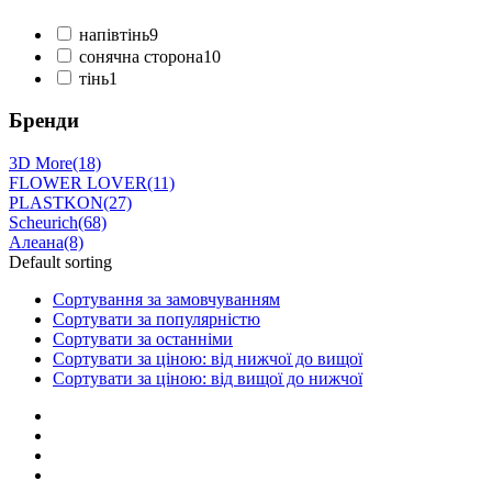
напівтінь
9
сонячна сторона
10
тінь
1
Бренди
3D More
(18)
FLOWER LOVER
(11)
PLASTKON
(27)
Scheurich
(68)
Алеана
(8)
Default sorting
Сортування за замовчуванням
Сортувати за популярністю
Сортувати за останніми
Сортувати за ціною: від нижчої до вищої
Сортувати за ціною: від вищої до нижчої