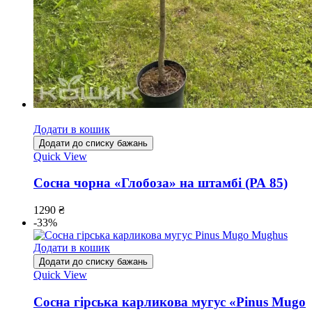
Додати в кошик
Додати до списку бажань
Quick View
Сосна чорна «Глобоза» на штамбі (РА 85)
1290
₴
-33%
Додати в кошик
Додати до списку бажань
Quick View
Сосна гірська карликова мугус «Pinus Mugo