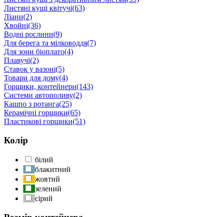
Листяні кущі квітучі
(63)
Ліани
(2)
Хвойні
(36)
Водні рослини
(9)
Для берега та мілководдя
(7)
Для зони біоплато
(4)
Плавучі
(2)
Ставок у вазоні
(5)
Товари для дому
(4)
Горщики, контейнери
(143)
Системи автополиву
(2)
Кашпо з ротанга
(25)
Керамічні горщики
(65)
Пластикові горщики
(51)
Колір
білий
блакитний
жовтий
зелений
сірий