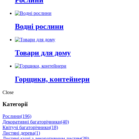
Рослини
Водні рослини
Товари для дому
Горщики, контейнери
Close
Категорії
Рослини
(196)
Декоративні багаторічники
(40)
Квітучі багаторічники
(18)
Листяні дерева
(1)
Листяні кущі з декоративним листям
(39)