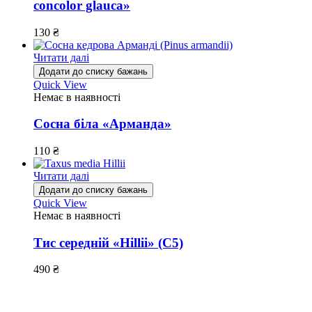
concolor glauca»
130
₴
Читати далі
Додати до списку бажань
Quick View
Немає в наявності
Сосна біла «Арманда»
110
₴
Читати далі
Додати до списку бажань
Quick View
Немає в наявності
Тис середній «Hillii» (С5)
490
₴