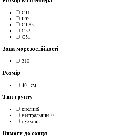
Розмір контейнера
C1
1
P9
3
С1.5
3
С3
2
С5
1
Зона морозостійкості
3
10
Розмір
40+ см
1
Тип грунту
кислий
9
нейтральний
10
пухкий
8
Вимоги до сонця