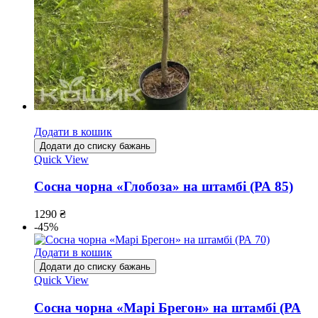
Додати в кошик
Додати до списку бажань
Quick View
Сосна чорна «Глобоза» на штамбі (РА 85)
1290
₴
-45%
Додати в кошик
Додати до списку бажань
Quick View
Сосна чорна «Марі Брегон» на штамбі (РА