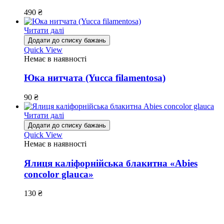
490
₴
Читати далі
Додати до списку бажань
Quick View
Немає в наявності
Юка нитчата (Yucca filamentosa)
90
₴
Читати далі
Додати до списку бажань
Quick View
Немає в наявності
Ялиця каліфорнійська блакитна «Abies
concolor glauca»
130
₴