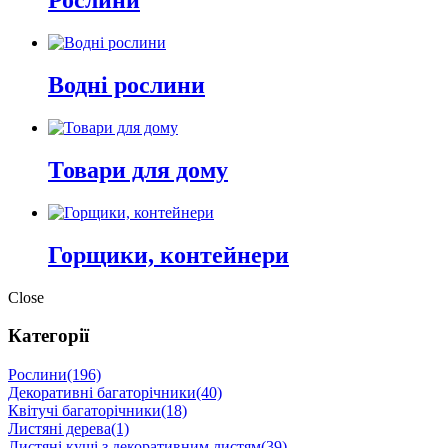
Рослини
Водні рослини
Товари для дому
Горщики, контейнери
Close
Категорії
Рослини
(196)
Декоративні багаторічники
(40)
Квітучі багаторічники
(18)
Листяні дерева
(1)
Листяні кущі з декоративним листям
(39)