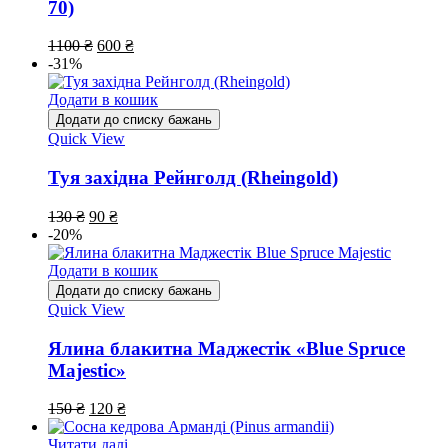
70)
1100
₴
600
₴
-31%
Додати в кошик
Додати до списку бажань
Quick View
Туя західна Рейнголд (Rheingold)
130
₴
90
₴
-20%
Додати в кошик
Додати до списку бажань
Quick View
Ялина блакитна Маджестік «Blue Spruce
Majestic»
150
₴
120
₴
Читати далі