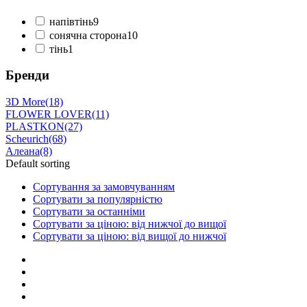
напівтінь
9
сонячна сторона
10
тінь
1
Бренди
3D More
(18)
FLOWER LOVER
(11)
PLASTKON
(27)
Scheurich
(68)
Алеана
(8)
Default sorting
Сортування за замовчуванням
Сортувати за популярністю
Сортувати за останніми
Сортувати за ціною: від нижчої до вищої
Сортувати за ціною: від вищої до нижчої