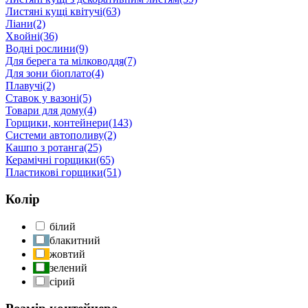
Листяні кущі квітучі
(63)
Ліани
(2)
Хвойні
(36)
Водні рослини
(9)
Для берега та мілководдя
(7)
Для зони біоплато
(4)
Плавучі
(2)
Ставок у вазоні
(5)
Товари для дому
(4)
Горщики, контейнери
(143)
Системи автополиву
(2)
Кашпо з ротанга
(25)
Керамічні горщики
(65)
Пластикові горщики
(51)
Колір
білий
блакитний
жовтий
зелений
сірий