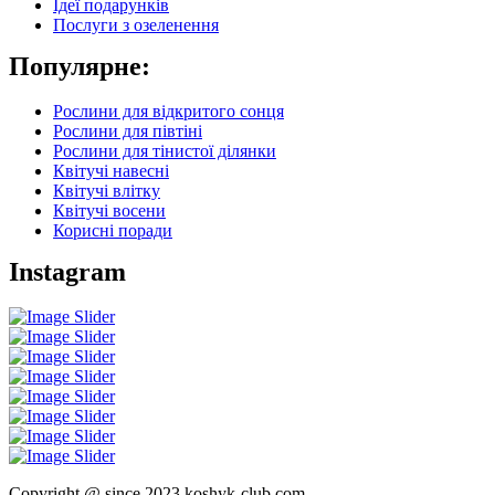
Ідеї подарунків
Послуги з озеленення
Популярне:
Рослини для відкритого сонця
Рослини для півтіні
Рослини для тінистої ділянки
Квітучі навесні
Квітучі влітку
Квітучі восени
Корисні поради
Instagram
Copyright @ since 2023 koshyk-club.com