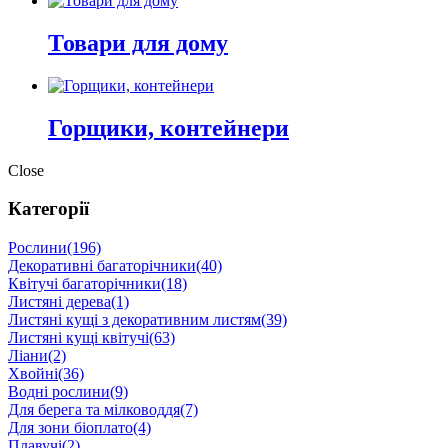
Товари для дому
Горщики, контейнери
Close
Категорії
Рослини
(196)
Декоративні багаторічники
(40)
Квітучі багаторічники
(18)
Листяні дерева
(1)
Листяні кущі з декоративним листям
(39)
Листяні кущі квітучі
(63)
Ліани
(2)
Хвойні
(36)
Водні рослини
(9)
Для берега та мілководдя
(7)
Для зони біоплато
(4)
Плавучі
(2)