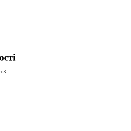
ості
ті
3