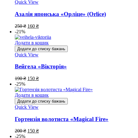
Quick View
Азалія японська «Орліце» (Orlice)
250
₴
160
₴
-21%
Додати в кошик
Додати до списку бажань
Quick View
Вейгела «Вікторія»
190
₴
150
₴
-25%
Додати в кошик
Додати до списку бажань
Quick View
Гортензія волотиста «Magical Fire»
200
₴
150
₴
-25%