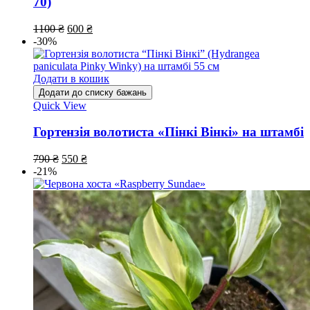
70)
1100
₴
600
₴
-30%
Додати в кошик
Додати до списку бажань
Quick View
Гортензія волотиста «Пінкі Вінкі» на штамбі
790
₴
550
₴
-21%