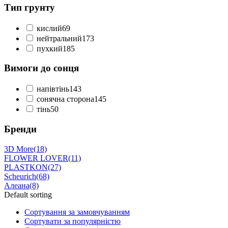
Тип грунту
кислий
69
нейтральний
173
пухкий
185
Вимоги до сонця
напівтінь
143
сонячна сторона
145
тінь
50
Бренди
3D More
(18)
FLOWER LOVER
(11)
PLASTKON
(27)
Scheurich
(68)
Алеана
(8)
Default sorting
Сортування за замовчуванням
Сортувати за популярністю