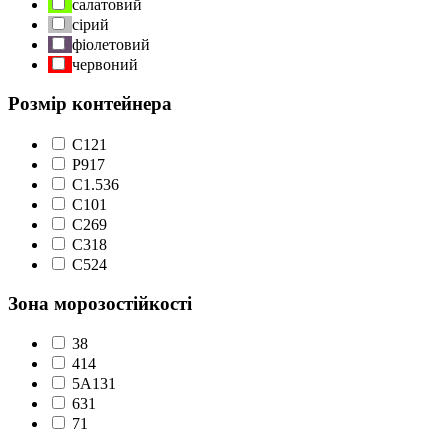
салатовий
сірий
фіолетовий
червоний
Розмір контейнера
C1
21
P9
17
С1.5
36
С10
1
С2
69
С3
18
С5
24
Зона морозостійкості
3
8
4
14
5А
131
6
31
7
1