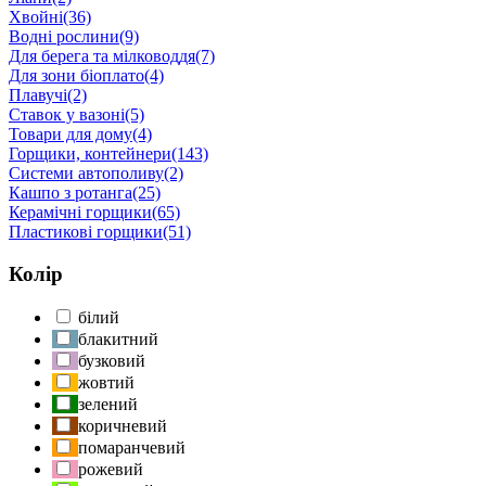
Хвойні
(36)
Водні рослини
(9)
Для берега та мілководдя
(7)
Для зони біоплато
(4)
Плавучі
(2)
Ставок у вазоні
(5)
Товари для дому
(4)
Горщики, контейнери
(143)
Системи автополиву
(2)
Кашпо з ротанга
(25)
Керамічні горщики
(65)
Пластикові горщики
(51)
Колір
білий
блакитний
бузковий
жовтий
зелений
коричневий
помаранчевий
рожевий