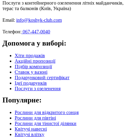
Послуги з контейнерного озеленення літніх майданчиків,
терас та балконів (Київ, Україна)
Email:
info@koshyk-club.com
Телефон:
067-447-0040
Допомога у виборі:
Хіти продажів
Акційні пропозиції
Підбір композиції
Ставок у вазоні
Подарунковий сертифікат
Ідеї подарунків
Послуги з озеленення
Популярне:
Рослини для відкритого сонця
Рослини для півтіні
Рослини для тінистої ділянки
Квітучі навесні
Квітучі влітку