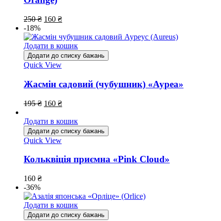
250
₴
160
₴
-18%
Додати в кошик
Додати до списку бажань
Quick View
Жасмін садовий (чубушник) «Ауреа»
195
₴
160
₴
Додати в кошик
Додати до списку бажань
Quick View
Кольквіція приємна «Pink Cloud»
160
₴
-36%
Додати в кошик
Додати до списку бажань