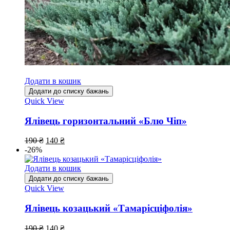
Додати в кошик
Додати до списку бажань
Quick View
Ялівець горизонтальний «Блю Чіп»
190
₴
140
₴
-26%
Додати в кошик
Додати до списку бажань
Quick View
Ялівець козацький «Тамарісціфолія»
190
₴
140
₴