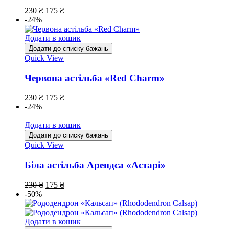
230
₴
175
₴
-24%
Додати в кошик
Додати до списку бажань
Quick View
Червона астільба «Red Charm»
230
₴
175
₴
-24%
Додати в кошик
Додати до списку бажань
Quick View
Біла астільба Арендса «Астарі»
230
₴
175
₴
-50%
Додати в кошик