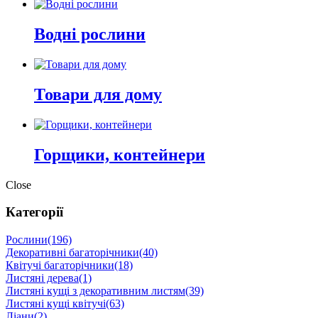
Водні рослини
Товари для дому
Горщики, контейнери
Close
Категорії
Рослини
(196)
Декоративні багаторічники
(40)
Квітучі багаторічники
(18)
Листяні дерева
(1)
Листяні кущі з декоративним листям
(39)
Листяні кущі квітучі
(63)
Ліани
(2)