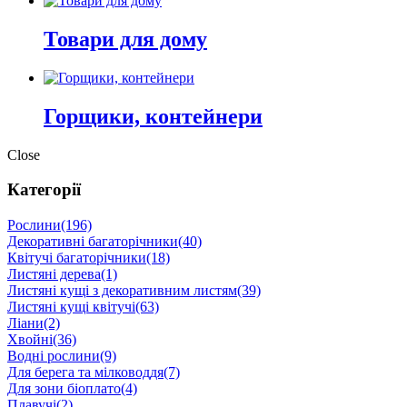
Товари для дому
Горщики, контейнери
Close
Категорії
Рослини
(196)
Декоративні багаторічники
(40)
Квітучі багаторічники
(18)
Листяні дерева
(1)
Листяні кущі з декоративним листям
(39)
Листяні кущі квітучі
(63)
Ліани
(2)
Хвойні
(36)
Водні рослини
(9)
Для берега та мілководдя
(7)
Для зони біоплато
(4)
Плавучі
(2)