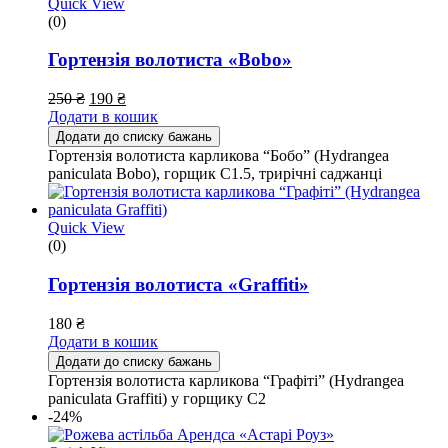
Quick View
(0)
Гортензія волотиста «Bobo»
250
₴
190
₴
Додати в кошик
Додати до списку бажань
Гортензія волотиста карликова “Бобо” (Hydrangea
paniculata Bobo), горщик С1.5, трирічні саджанці
Quick View
(0)
Гортензія волотиста «Graffiti»
180
₴
Додати в кошик
Додати до списку бажань
Гортензія волотиста карликова “Графіті” (Hydrangea
paniculata Graffiti) у горщику С2
-24%