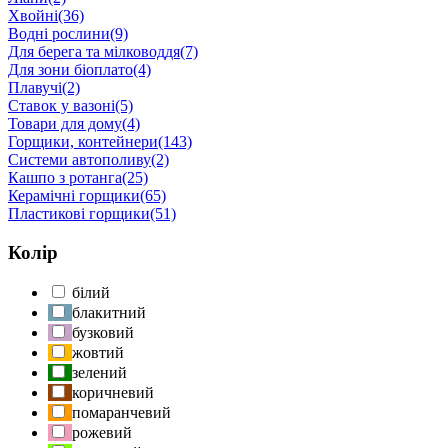
Хвойні
(36)
Водні рослини
(9)
Для берега та мілководдя
(7)
Для зони біоплато
(4)
Плавучі
(2)
Ставок у вазоні
(5)
Товари для дому
(4)
Горщики, контейнери
(143)
Системи автополиву
(2)
Кашпо з ротанга
(25)
Керамічні горщики
(65)
Пластикові горщики
(51)
Колір
білий
блакитний
бузковий
жовтий
зелений
коричневий
помаранчевий
рожевий