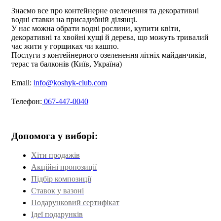
Знаємо все про контейнерне озеленення та декоративні
водні ставки на присадибній ділянці.
У нас можна обрати водні рослини, купити квіти,
декоративні та хвойні кущі й дерева, що можуть тривалий
час жити у горщиках чи кашпо.
Послуги з контейнерного озеленення літніх майданчиків,
терас та балконів (Київ, Україна)
Email:
info@koshyk-club.com
Телефон:
067-447-0040
Допомога у виборі:
Хіти продажів
Акційні пропозиції
Підбір композиції
Ставок у вазоні
Подарунковий сертифікат
Ідеї подарунків