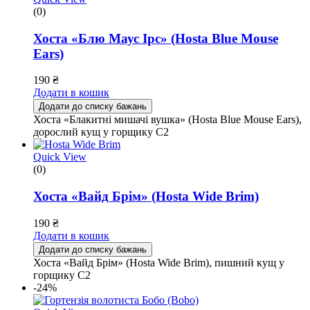
(0)
Хоста «Блю Маус Ірс» (Hosta Blue Mouse
Ears)
190
₴
Додати в кошик
Додати до списку бажань
Хоста «Блакитні мишачі вушка» (Hosta Blue Mouse Ears),
дорослий кущ у горщику С2
Quick View
(0)
Хоста «Вайд Брім» (Hosta Wide Brim)
190
₴
Додати в кошик
Додати до списку бажань
Хоста «Вайд Брім» (Hosta Wide Brim), пишний кущ у
горщику С2
-24%