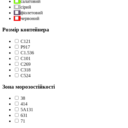
салатовий
сірий
фіолетовий
червоний
Розмір контейнера
C1
21
P9
17
С1.5
36
С10
1
С2
69
С3
18
С5
24
Зона морозостійкості
3
8
4
14
5А
131
6
31
7
1