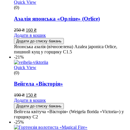
Quick View
(0)
Азалія японська «Орліце» (Orlice)
250
₴
160
₴
Додати в кошик
Додати до списку бажань
Японська азалія (вічнозелена) Azalea japonica Orlice,
пишний кущ у горщику С1.5
-21%
Quick View
(0)
Вейгела «Вікторія»
190
₴
150
₴
Додати в кошик
Додати до списку бажань
Вейгела квітуча «Вікторія» (Weigela florida «Victoria») у
горщику С2
-25%