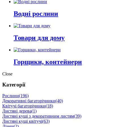
Водні рослини
Товари для дому
Горщики, контейнери
Close
Категорії
Рослини
(196)
Декоративні багаторічники
(40)
Квітучі багаторічники
(18)
Листяні дерева
(1)
Листяні кущі з декоративним листям
(39)
Листяні кущі квітучі
(63)
Ліани
(2)