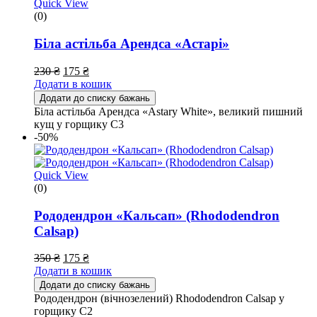
Quick View
(0)
Біла астільба Арендса «Астарі»
230
₴
175
₴
Додати в кошик
Додати до списку бажань
Біла астільба Арендса «Astary White», великий пишний
кущ у горщику С3
-50%
Quick View
(0)
Рододендрон «Кальсап» (Rhododendron
Calsap)
350
₴
175
₴
Додати в кошик
Додати до списку бажань
Рододендрон (вічнозелений) Rhododendron Calsap у
горщику С2