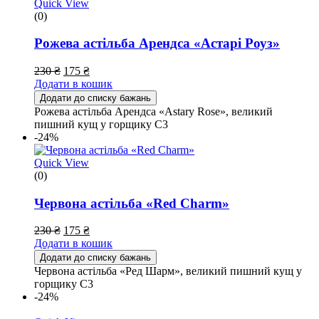
Quick View
(0)
Рожева астільба Арендса «Астарі Роуз»
230
₴
175
₴
Додати в кошик
Додати до списку бажань
Рожева астільба Арендса «Astary Rose», великий
пишний кущ у горщику С3
-24%
Quick View
(0)
Червона астільба «Red Charm»
230
₴
175
₴
Додати в кошик
Додати до списку бажань
Червона астільба «Ред Шарм», великий пишний кущ у
горщику С3
-24%