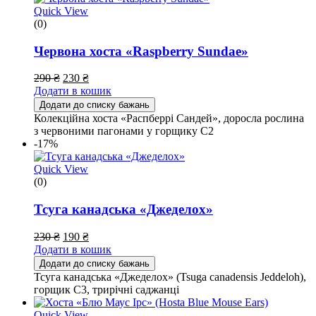
Quick View
(0)
Червона хоста «Raspberry Sundae»
290
₴
230
₴
Додати в кошик
Додати до списку бажань
Колекційна хоста «Распберрі Сандей», доросла рослина
з червоними пагонами у горщику С2
-17%
Quick View
(0)
Тсуга канадська «Джеделох»
230
₴
190
₴
Додати в кошик
Додати до списку бажань
Тсуга канадська «Джеделох» (Tsuga canadensis Jeddeloh),
горщик С3, трирічні саджанці
Quick View