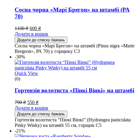
Сосна чорна «Марі Брегон» на штамбі (РА
70)
1100
₴
600
₴
Додати в кошик
Додати до списку бажань
Сосна чорна «Марі Брегон» на штамбі (Pinus nigra «Marie
Bregeon», РА 70) у горщику С3
-30%
Quick View
(0)
Гортензія волотиста «Пінкі Вінкі» на штамбі
790
₴
550
₴
Додати в кошик
Додати до списку бажань
Гортензія волотиста “Пінкі Вінкі” (Hydrangea paniculata
Pinky Winky) на штамбі 55 см, горщик С5
-21%