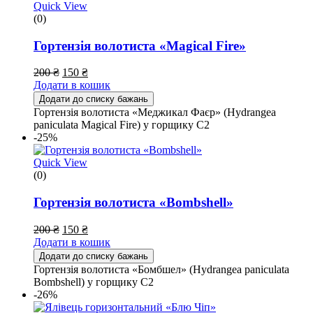
Quick View
(0)
Гортензія волотиста «Magical Fire»
200
₴
150
₴
Додати в кошик
Додати до списку бажань
Гортензія волотиста «Меджикал Фаєр» (Hydrangea
paniculata Magical Fire) у горщику С2
-25%
Quick View
(0)
Гортензія волотиста «Bombshell»
200
₴
150
₴
Додати в кошик
Додати до списку бажань
Гортензія волотиста «Бомбшел» (Hydrangea paniculata
Bombshell) у горщику С2
-26%