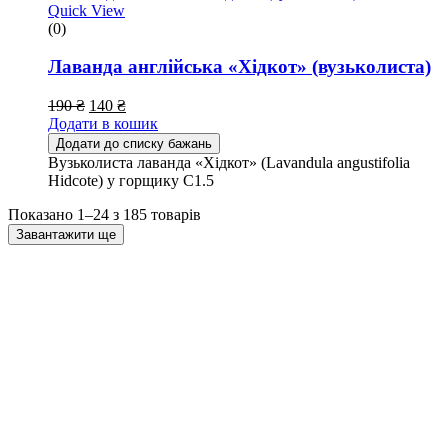
Quick View
(0)
Лаванда англійська «Хідкот» (вузьколиста)
190
₴
140
₴
Додати в кошик
Додати до списку бажань
Вузьколиста лаванда «Хідкот» (Lavandula angustifolia
Hidcote) у горщику С1.5
Показано 1–24 з 185 товарів
Завантажити ще