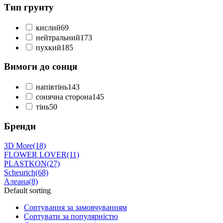
Тип грунту
кислий
69
нейтральний
173
пухкий
185
Вимоги до сонця
напівтінь
143
сонячна сторона
145
тінь
50
Бренди
3D More
(18)
FLOWER LOVER
(11)
PLASTKON
(27)
Scheurich
(68)
Алеана
(8)
Default sorting
Сортування за замовчуванням
Сортувати за популярністю