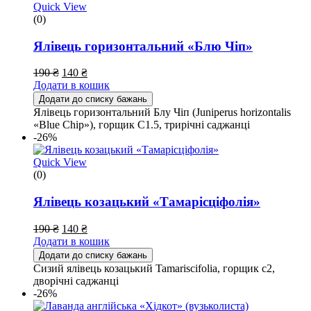
Quick View
(0)
Ялівець горизонтальний «Блю Чіп»
190
₴
140
₴
Додати в кошик
Додати до списку бажань
Ялівець горизонтальний Блу Чіп (Juniperus horizontalis
«Blue Chip»), горщик С1.5, трирічні саджанці
-26%
Quick View
(0)
Ялівець козацький «Тамарісціфолія»
190
₴
140
₴
Додати в кошик
Додати до списку бажань
Сизий ялівець козацький Tamariscifolia, горщик с2,
дворічні саджанці
-26%