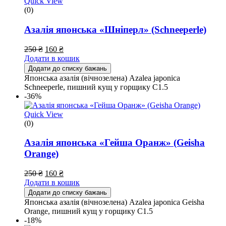
Quick View
(0)
Азалія японська «Шніперл» (Schneeperle)
250
₴
160
₴
Додати в кошик
Додати до списку бажань
Японська азалія (вічнозелена) Azalea japonica
Schneeperle, пишний кущ у горщику С1.5
-36%
Quick View
(0)
Азалія японська «Гейша Оранж» (Geisha
Orange)
250
₴
160
₴
Додати в кошик
Додати до списку бажань
Японська азалія (вічнозелена) Azalea japonica Geisha
Orange, пишний кущ у горщику С1.5
-18%