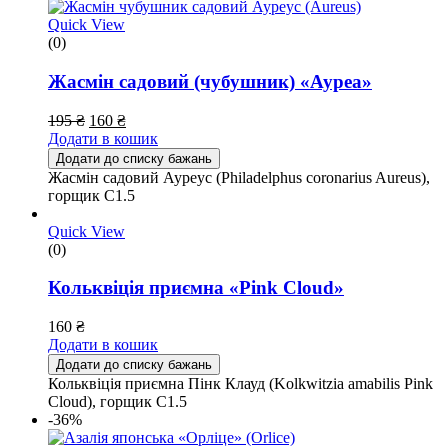
Quick View
(0)
Жасмін садовий (чубушник) «Ауреа»
195
₴
160
₴
Додати в кошик
Додати до списку бажань
Жасмін садовий Ауреус (Philadelphus coronarius Aureus),
горщик С1.5
Quick View
(0)
Кольквіція приємна «Pink Cloud»
160
₴
Додати в кошик
Додати до списку бажань
Кольквіція приємна Пінк Клауд (Kolkwitzia amabilis Pink
Cloud), горщик С1.5
-36%