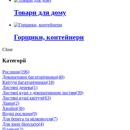
Товари для дому
Горщики, контейнери
Close
Категорії
Рослини
(196)
Декоративні багаторічники
(40)
Квітучі багаторічники
(18)
Листяні дерева
(1)
Листяні кущі з декоративним листям
(39)
Листяні кущі квітучі
(63)
Ліани
(2)
Хвойні
(36)
Водні рослини
(9)
Для берега та мілководдя
(7)
Для зони біоплато
(4)
Плавучі
(2)