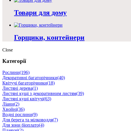
Товари для дому
Горщики, контейнери
Close
Категорії
Рослини
(196)
Декоративні багаторічники
(40)
Квітучі багаторічники
(18)
Листяні дерева
(1)
Листяні кущі з декоративним листям
(39)
Листяні кущі квітучі
(63)
Ліани
(2)
Хвойні
(36)
Водні рослини
(9)
Для берега та мілководдя
(7)
Для зони біоплато
(4)
Плавучі
(2)