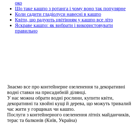
око
Що таке кашпо з ротанга і чому воно так популярне
Коли садити гладіолуси навесні в кашпо
Квіти, що радують цвітінням у кашпо все літо
Яскраве кашпо: як вибрати і використовувати
правильно
Знаємо все про контейнерне озеленення та декоративні
водні ставки на присадибній ділянці.
У нас можна обрати водні рослини, купити квіти,
декоративні та хвойні кущі й дерева, що можуть тривалий
час жити у горщиках чи кашпо.
Послуги з контейнерного озеленення літніх майданчиків,
терас та балконів (Київ, Україна)