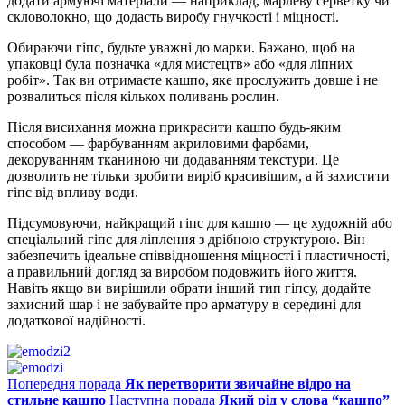
додати армуючі матеріали — наприклад, марлеву серветку чи
скловолокно, що додасть виробу гнучкості і міцності.
Обираючи гіпс, будьте уважні до марки. Бажано, щоб на
упаковці була позначка «для мистецтв» або «для ліпних
робіт». Так ви отримаєте кашпо, яке прослужить довше і не
розвалиться після кількох поливань рослин.
Після висихання можна прикрасити кашпо будь-яким
способом — фарбуванням акриловими фарбами,
декоруванням тканиною чи додаванням текстури. Це
дозволить не тільки зробити виріб красивішим, а й захистити
гіпс від впливу води.
Підсумовуючи, найкращий гіпс для кашпо — це художній або
спеціальний гіпс для ліплення з дрібною структурою. Він
забезпечить ідеальне співвідношення міцності і пластичності,
а правильний догляд за виробом подовжить його життя.
Навіть якщо ви вирішили обрати інший тип гіпсу, додайте
захисний шар і не забувайте про арматуру в середині для
додаткової надійності.
Попередня порада
Як перетворити звичайне відро на
стильне кашпо
Наступна порада
Який рід у слова “кашпо”