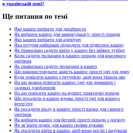
в українській мові?
Ще питання по темі
Яке кашпо вибрати для декабриста
Як вибрати кашпо для заміокулькасу: прості поради
Яке кашпо вибрати для аденіуму
Яка петунія найкраще підходить для підвісних кашпо
Як правильно садити квіти у кашпо без зайвих турбот
Коли садити тюльпани в кашпо: поради для красивого
цвітіння
Як правильно садити тюльпани в кашпо
Що використовувати замість кашпо: прості ідеї для дому
Куди повісити кашпо з петунією, щоб вона тішила око
На що можна повісити кашпо: ідеї для домашніх і
садових улюбленців
На що повісити кашпо на вулиці: практичні поради
Що посадити в кашпо вдома: прості ідеї для вашого
інтер’єру
Як посадити віолу в кашпо: прості кроки для гарного
цвітіння
Як вибрати кашпо для бегонії: прості поради з досвіду
Як зв’язати підвіс для кашпо своїми руками
Як посадити квіти в кашпо, щоб вони росли і радували