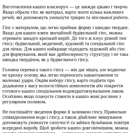
Виготовлення кашпо власноруч — це завжди цікаво і творчо.
Якщо обрали гіпс як матеріал, варто знати кілька важливих
речей, які допоможуть уникнути тріщин та зіпсованої роботи.
Гіпс є матеріалом, що легко приймає форму і швидко твердне.
Якщо для кашпо взяти звичайний будівельний гіпс, можна
отримати занадто крихкий виріб. До того ж існує різний тип
гіпсу: будівельний, медичний, художній та спеціальний гіпс
для ліпки. Для кашпо найкраще підходить художній або гіпс
для формування, який має дрібнозернисту структуру і не така
швидка твердіння, як у будівельного гіпсу.
Головна перевага такого гіпсу — він дає міцну, але водночас
не крихку основу, яка легко переносить навантаження та
маленькі удари. Окрім вибору гіпсу, варто подбати про
додавання у масу вологостійких компонентів або покриття
готового кашпо спеціальним водовідштовхувальним лаком.
Особливо якщо плануєте ставити в кашпо живі рослини з
регулярним поливом.
Не поспішайте зведення форми й заливкою гіпсу. Правильне
співвідношення води і гіпсу, а також дбайливе змішування
допоможуть уникнути сипучості та зайвих бульбашок повітря
всередині виробу. Щоб зробити кашпо довговічнішим, можна