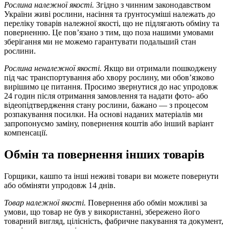
Рослина належної якості.
Згідно з чинним законодавством
України живі рослини, насіння та ґрунтосуміші належать до
переліку товарів належної якості, що не підлягають обміну та
поверненню. Це пов’язано з тим, що поза нашими умовами
зберігання ми не можемо гарантувати подальший стан
рослини.
Рослина неналежної якості.
Якщо ви отримали пошкоджену
під час транспортування або хвору рослину, ми обов’язково
вирішимо це питання. Просимо звернутися до нас упродовж
24 годин після отримання замовлення та надати фото- або
відеопідтвердження стану рослини, бажано — з процесом
розпакування посилки. На основі наданих матеріалів ми
запропонуємо заміну, повернення коштів або інший варіант
компенсації.
Обмін та повернення інших товарів
Горщики, кашпо та інші неживі товари ви можете повернути
або обміняти упродовж 14 днів.
Товар належної якості.
Повернення або обмін можливі за
умови, що товар не був у використанні, збережено його
товарний вигляд, цілісність, фабричне пакування та документ,