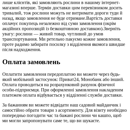
лише клієнтів, які замовляють рослини в нашому інтернет-
магазині вперше. Термін доставки цим перевізником досить
тривалий, тож рослини можуть не витримати дороги туди й
назад, якщо замовлення не буде отримане.Вартість доставки
оплачує покупець незалежно від суми замовлення (окрім
акційних пропозицій із безкоштовною доставкою).Зверніть
увагу: рослини — живий товар, чутливий до умов
транспортування. Ми ретельно пакуємо кожне замовлення,
проте радимо забирати посилку з відділення якомога швидше
після надходження.
Оплата замовлень
Оплатити замовлення передоплатою ви можете через будь-
який мобільний застосунок: Приват24, Монобанк або інший.
Оплата проводиться на розрахунковий рахунок фізичної
особи-підприємця. При оформленні замовлення накладеним
платежем оплата відбувається у відділенні служби доставки.
За бажанням ви можете відвідати наш садовий майданчик і
самостійно обрати товари з асортименту. Для візиту необхідно
попередньо погодити час та бажані рослини чи кашпо, щоб
ми могли запропонувати саме те, що ви шукаєте.