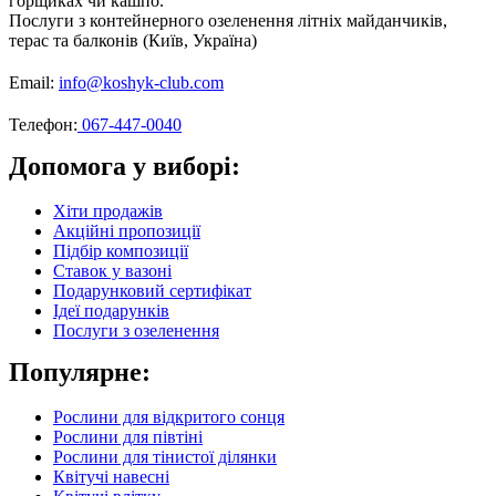
горщиках чи кашпо.
Послуги з контейнерного озеленення літніх майданчиків,
терас та балконів (Київ, Україна)
Email:
info@koshyk-club.com
Телефон:
067-447-0040
Допомога у виборі:
Хіти продажів
Акційні пропозиції
Підбір композиції
Ставок у вазоні
Подарунковий сертифікат
Ідеї подарунків
Послуги з озеленення
Популярне:
Рослини для відкритого сонця
Рослини для півтіні
Рослини для тінистої ділянки
Квітучі навесні