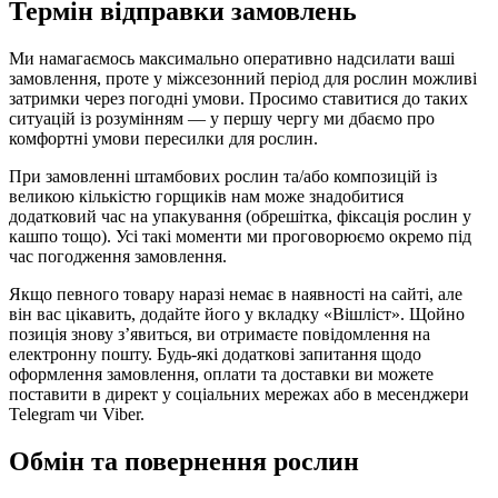
Термін відправки замовлень
Ми намагаємось максимально оперативно надсилати ваші
замовлення, проте у міжсезонний період для рослин можливі
затримки через погодні умови. Просимо ставитися до таких
ситуацій із розумінням — у першу чергу ми дбаємо про
комфортні умови пересилки для рослин.
При замовленні штамбових рослин та/або композицій із
великою кількістю горщиків нам може знадобитися
додатковий час на упакування (обрешітка, фіксація рослин у
кашпо тощо). Усі такі моменти ми проговорюємо окремо під
час погодження замовлення.
Якщо певного товару наразі немає в наявності на сайті, але
він вас цікавить, додайте його у вкладку «Вішліст». Щойно
позиція знову з’явиться, ви отримаєте повідомлення на
електронну пошту. Будь-які додаткові запитання щодо
оформлення замовлення, оплати та доставки ви можете
поставити в директ у соціальних мережах або в месенджери
Telegram чи Viber.
Обмін та повернення рослин