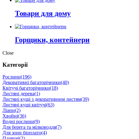
Товари для дому
Горщики, контейнери
Close
Категорії
Рослини
(196)
Декоративні багаторічники
(40)
Квітучі багаторічники
(18)
Листяні дерева
(1)
Листяні кущі з декоративним листям
(39)
Листяні кущі квітучі
(63)
Ліани
(2)
Хвойні
(36)
Водні рослини
(9)
Для берега та мілководдя
(7)
Для зони біоплато
(4)
Плавучі
(2)