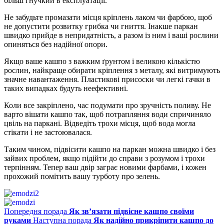
більш гнучкий в експлуатації.
Не забудьте промазати місця кріплень лаком чи фарбою, щоб
не допустити розвитку грибка чи гниття. Інакше паркан
швидко прийде в непридатність, а разом із ним і ваші рослини
опиняться без надійної опори.
Якщо ваше кашпо з важким ґрунтом і великою кількістю
рослин, найкраще обирати кріплення з металу, які витримують
значне навантаження. Пластикові присоски чи легкі гачки в
таких випадках будуть неефективні.
Коли все закріплено, час подумати про зручність поливу. Не
варто вішати кашпо так, щоб потрапляння води спричиняло
цвіль на паркані. Відведіть трохи місця, щоб вода могла
стікати і не застоювалася.
Таким чином, підвісити кашпо на паркан можна швидко і без
зайвих проблем, якщо підійти до справи з розумом і трохи
терпінням. Тепер ваш двір заграє новими фарбами, і кожен
прохожий помітить вашу турботу про зелень.
Попередня порада
Як зв’язати підвісне кашпо своїми
руками
Наступна порада
Як надійно прикріпити кашпо до