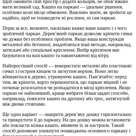
Щоб оживити свій простір і додати кольорів, не обов’язково
мати великий сад. Кашпо на паркані — ідеальне рішення,
особливо коли місце обмежене. Важливо знати, як зробити це
надійно, щоб не пошкодити ні рослини, ні сам паркан.
Перш за все, визначте, наскільки важке ваше кашпо і з чого
зроблений паркан. Дерев’яний паркан дозволяє кріпити гачки
чи дужки без особливих проблем. Якщо ваша конструкція
металевої або бетонної, знадобляться інші методи, наприклад,
затискачі або спеціальні кріплення. Вибір кріплення має
базуватися на вазі кашпо та навантаженні від вітру.
Найпростіший спосіб — використати металеві або пластикові
гачки з гострим кінцем та загнутим верхом. Вони легко
вбиваються в дерево, утримуючи кашпо. Пам’ятайте: перед
тим, як кріпити, варто переконатися, що паркан міцний і не
починає розсихатися чи розпадатися в місці кріплення. Якщо
паркан не найновіший, краще вибрати більш щадні способи,
наприклад, повісити кашпо на дротину або трос, натягнутий
між двома стовпами.
Ще один варіант — оширити дерев’яну дошку горизонтально
та прикрутити її до паркану. На цю дошку можна встановити
або покласти кілька кашпо, міняючи їх за настроєм. Такий
спосіб допоможе уникнути пошкоджень основного паркану і