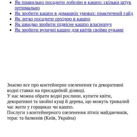
Як правильно посадити лобелію в кашпо: скільки штук
оптимально
Як зробити кашпо в домашніх умовах: практичний гайд
Як легко посадити орхідею в кашпо
Як швидко зробити підвісне кашпо власноруч
Як зробити вуличні кашпо для квітів своїми руками
Знаємо все про контейнерне озеленення та декоративні
водні ставки на присадибній ділянці.
У нас можна обрати водні рослини, купити квіти,
декоративні та хвойні кущі й дерева, що можуть тривалий
час жити у горщиках чи кашпо.
Послуги з контейнерного озеленення літніх майданчиків,
терас та балконів (Київ, Україна)