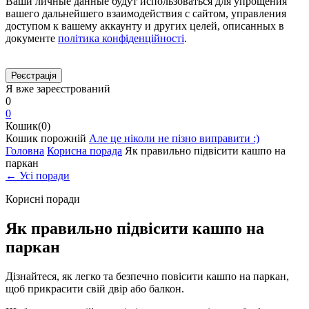
Ваши личные данные будут использоваться для упрощения
вашего дальнейшего взаимодействия с сайтом, управления
доступом к вашему аккаунту и других целей, описанных в
документе
політика конфіденційності
.
Я вже зареєстрований
0
0
Кошик(0)
Кошик порожній
Але це ніколи не пізно виправити :)
Головна
Корисна порада
Як правильно підвісити кашпо на
паркан
← Усі поради
Корисні поради
Як правильно підвісити кашпо на
паркан
Дізнайтеся, як легко та безпечно повісити кашпо на паркан,
щоб прикрасити свій двір або балкон.