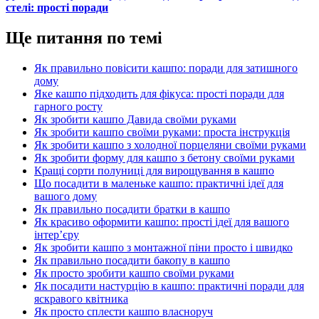
стелі: прості поради
Ще питання по темі
Як правильно повісити кашпо: поради для затишного
дому
Яке кашпо підходить для фікуса: прості поради для
гарного росту
Як зробити кашпо Давида своїми руками
Як зробити кашпо своїми руками: проста інструкція
Як зробити кашпо з холодної порцеляни своїми руками
Як зробити форму для кашпо з бетону своїми руками
Кращі сорти полуниці для вирощування в кашпо
Що посадити в маленьке кашпо: практичні ідеї для
вашого дому
Як правильно посадити братки в кашпо
Як красиво оформити кашпо: прості ідеї для вашого
інтер’єру
Як зробити кашпо з монтажної піни просто і швидко
Як правильно посадити бакопу в кашпо
Як просто зробити кашпо своїми руками
Як посадити настурцію в кашпо: практичні поради для
яскравого квітника
Як просто сплести кашпо власноруч