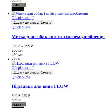
білий
бежевий
чорний
Оберіть опції
Додати до списку бажань
Quick View
Миска для собак і котів з іменем улюбленця
329
₴
–
399
₴
200 мл
450 мл
-35%
Оберіть опції
Додати до списку бажань
Quick View
Підставка для вина FLOW
399
₴
259
₴
білий
бежевий