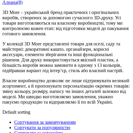
Алеана
(8)
3D More – український бренд практичних і оригінальних
виробів, створених за допомогою сучасного 3D-друку. Усі
товари виготовляються на власному виробництві, тому ми
контролюємо кожен етап: від підготовки моделі до пакування
готового замовлення.
У колекції 3D More представлені товари для оселі, саду та
майстерні: декоративні кашпо, органайзери, корисні
аксесуари, елементи зберігання та інші функціональні
рішення. Для друку використовується якісний пластик, а
більшість виробів можна замовити в одному з 13 кольорів,
підібравши варіант під інтер’єр, стиль або власний настрій.
Власне виробництво дозволяє не лише підтримувати великий
асортимент, а й пропонувати персоналізацію окремих товарів:
зміну кольору, розміру, напису чи інших деталей залежно від
моделі. Ми швидко виготовляємо замовлення, уважно
пакуємо продукцію та відправляємо її по всій Україні.
Default sorting
Сортування за замовчуванням
Сортувати за популярністю
Сортувати за останніми