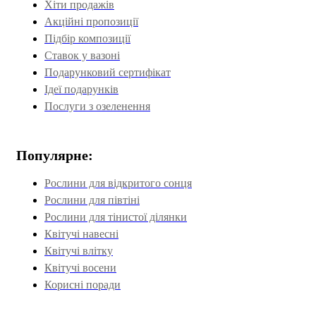
Хіти продажів
Акційні пропозиції
Підбір композиції
Ставок у вазоні
Подарунковий сертифікат
Ідеї подарунків
Послуги з озеленення
Популярне:
Рослини для відкритого сонця
Рослини для півтіні
Рослини для тінистої ділянки
Квітучі навесні
Квітучі влітку
Квітучі восени
Корисні поради