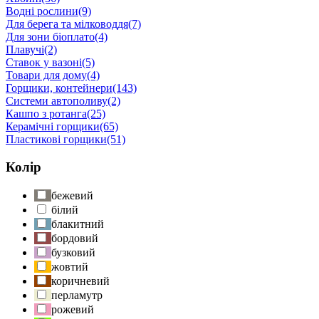
Водні рослини
(9)
Для берега та мілководдя
(7)
Для зони біоплато
(4)
Плавучі
(2)
Ставок у вазоні
(5)
Товари для дому
(4)
Горщики, контейнери
(143)
Системи автополиву
(2)
Кашпо з ротанга
(25)
Керамічні горщики
(65)
Пластикові горщики
(51)
Колір
бежевий
білий
блакитний
бордовий
бузковий
жовтий
коричневий
перламутр
рожевий