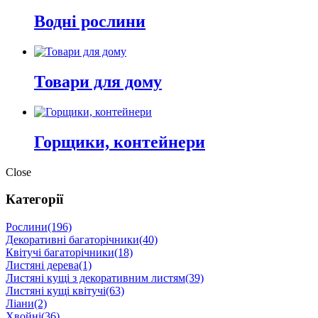
Водні рослини
Товари для дому
Горщики, контейнери
Close
Категорії
Рослини
(196)
Декоративні багаторічники
(40)
Квітучі багаторічники
(18)
Листяні дерева
(1)
Листяні кущі з декоративним листям
(39)
Листяні кущі квітучі
(63)
Ліани
(2)
Хвойні
(36)