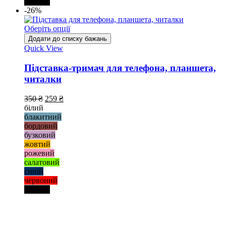
чорний
-26%
Оберіть опції
Додати до списку бажань
Quick View
Підставка-тримач для телефона, планшета,
читалки
350
₴
259
₴
білий
блакитний
бордовий
бузковий
жовтий
рожевий
салатовий
синій
червоний
чорний