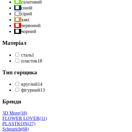
салатовий
синій
сірий
хакі
червоний
чорний
Матеріал
cталь
1
пластик
18
Тип горщика
круглий
14
фігурний
13
Бренди
3D More
(18)
FLOWER LOVER
(11)
PLASTKON
(27)
Scheurich
(68)