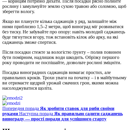
— корінцям потрібно дихати. Після посадки рясно полийте
рослину і замульчуйте землю сухою травою або соломою, щоб
зберегти вологу.
Якщо ви плануєте кілька саджанців у ряд, залишайте між
ними приблизно 1,5–2 метри, щоб виноград міг розвиватися
без тиску. Не забувайте про опору: навіть молодий саджанець
буде тягнутися вгору, тож встановіть кілок або арку, на які
саджанець зможе спертися.
Після посадки стежте за вологістю ґрунту – полив повинен
бути помірним, надлишок води шкодить. Обрізку першого
року проводити не поспішайте, дозвольте рослині зміцніти.
Посадка виноградних саджанців вимагає простих, але
правильних кроків. Трохи уваги на початку – і в майбутньому
ви отримаєте щедрий урожай смачних грон, якими можна
насолоджуватися щоліта.
Попередня порада
Як зробити ставок для риби своїми
руками
Наступна порада
Як правильно садити саджанець
винограду — прості поради для успішного старту