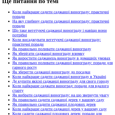
Ще питання по темі
Коли найкраще садити саджанці винограду: практичні
поради
На яку глибину садити саджанці винограду: практичні
поради
Що таке вегетуючі саджанці винограду і навіщо вони
потрібні
Коли висаджувати вегетуючі саджанці винограду:
практичні поради
Як правильно поливати саджанці винограду
Як зберігати саджанці винограду взимку
Як виростити саджанець винограду в домашніх умовах
Як правильно поливати саджанці винограду: поради для
гарного росту
Як зберегти саджанці винограду до посадки
Коли найкраще садити саджанці винограду в Україні
Де купити якісні саджанці винограду для свого городу
Коли найкраще саджати виноград: поради для вдалого
старту
Як вибрати саджанці винограду: на що звернути увагу
Як правильно садити саджанці дерев у вашому саду
Як правильно садити саджанці плодових дерев
Коли найкраще садити саджанці дерев у вашому саду
Коли садити саджанці плодових дерев: поради для