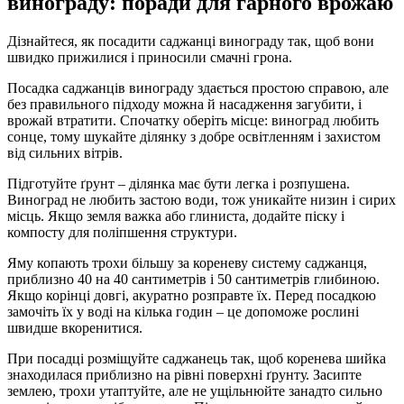
винограду: поради для гарного врожаю
Дізнайтеся, як посадити саджанці винограду так, щоб вони
швидко прижилися і приносили смачні грона.
Посадка саджанців винограду здається простою справою, але
без правильного підходу можна й насадження загубити, і
врожай втратити. Спочатку оберіть місце: виноград любить
сонце, тому шукайте ділянку з добре освітленням і захистом
від сильних вітрів.
Підготуйте ґрунт – ділянка має бути легка і розпушена.
Виноград не любить застою води, тож уникайте низин і сирих
місць. Якщо земля важка або глиниста, додайте піску і
компосту для поліпшення структури.
Яму копають трохи більшу за кореневу систему саджанця,
приблизно 40 на 40 сантиметрів і 50 сантиметрів глибиною.
Якщо корінці довгі, акуратно розправте їх. Перед посадкою
замочіть їх у воді на кілька годин – це допоможе рослині
швидше вкоренитися.
При посадці розміщуйте саджанець так, щоб коренева шийка
знаходилася приблизно на рівні поверхні ґрунту. Засипте
землею, трохи утаптуйте, але не ущільнюйте занадто сильно