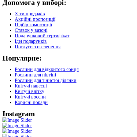
Допомога у виборі:
Хіти продажів
Акційні пропозиції
Підбір композиції
Ставок у вазоні
Подарунковий сертифікат
Ідеї подарунків
Послуги з озеленення
Популярне:
Рослини для відкритого сонця
Рослини для півтіні
Рослини для тінистої ділянки
Квітучі навесні
Квітучі влітку
Квітучі восени
Корисні поради
Instagram