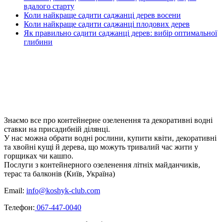
вдалого старту
Коли найкраще садити саджанці дерев восени
Коли найкраще садити саджанці плодових дерев
Як правильно садити саджанці дерев: вибір оптимальної
глибини
Знаємо все про контейнерне озеленення та декоративні водні
ставки на присадибній ділянці.
У нас можна обрати водні рослини, купити квіти, декоративні
та хвойні кущі й дерева, що можуть тривалий час жити у
горщиках чи кашпо.
Послуги з контейнерного озеленення літніх майданчиків,
терас та балконів (Київ, Україна)
Email:
info@koshyk-club.com
Телефон:
067-447-0040