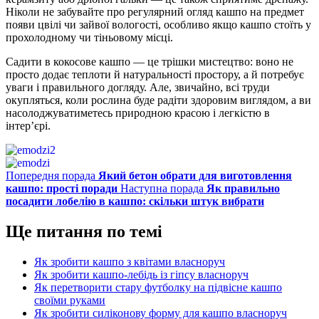
Ніколи не забувайте про регулярний огляд кашпо на предмет
появи цвілі чи зайвої вологості, особливо якщо кашпо стоїть у
прохолодному чи тіньовому місці.
Садити в кокосове кашпо — це трішки мистецтво: воно не
просто додає теплоти й натуральності простору, а й потребує
уваги і правильного догляду. Але, звичайно, всі труди
окупляться, коли рослина буде радіти здоровим виглядом, а ви
насолоджуватиметесь природною красою і легкістю в
інтер’єрі.
Попередня порада
Який бетон обрати для виготовлення
кашпо: прості поради
Наступна порада
Як правильно
посадити лобелію в кашпо: скільки штук вибрати
Ще питання по темі
Як зробити кашпо з квітами власноруч
Як зробити кашпо-лебідь із гіпсу власноруч
Як перетворити стару футболку на підвісне кашпо
своїми руками
Як зробити силіконову форму для кашпо власноруч