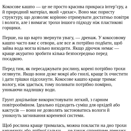
Кокосове кашпо — це не просто красива прикраса інтер’єру, а
й природний матеріал, який «дихає». Воно має пористу
структуру, що дозволяє корінню отримувати достатньо повітря
і вологи, але і вимагає трохи іншого підходу ніж пластикові
горщики.
Перше, на що варто звернути увагу, — дренаж. У кокосовому
кашпо часто вже є отвори, але все ж потрібно подбати, щоб
зайва вода могла вільно виходити. Якщо дірочок немає —
краще акуратно зробити кілька безпосередньо перед
посадкою.
Перед тим, як пересаджувати рослину, корені потрібно трохи
оглянути. Якщо вони дуже мокрі або гнилі, краще їх очистити
і дати трішки підсохнути. Кокосове кашпо краще тримає
вологу, ніж здається, тому поливати потрібно помірно,
уникаючи надлишку води.
Грунт доцільніше використовувати легкий, з гарним
повітрообміном. Ідеально підходить суміш для орхідей або
кактусів — вони не дозволять застоюватись вологи й
уникнуть загнивання кореневої системи.
Щоб рослина краще трималась, можна покласти на дно трохи
керамзиту або дрібної гальки — це також сприятиме дренажу.