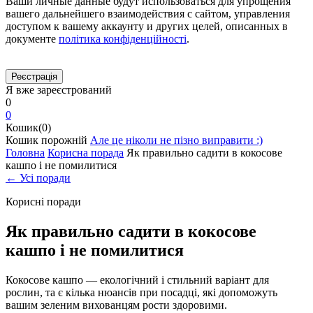
Ваши личные данные будут использоваться для упрощения
вашего дальнейшего взаимодействия с сайтом, управления
доступом к вашему аккаунту и других целей, описанных в
документе
політика конфіденційності
.
Я вже зареєстрований
0
0
Кошик(0)
Кошик порожній
Але це ніколи не пізно виправити :)
Головна
Корисна порада
Як правильно садити в кокосове
кашпо і не помилитися
← Усі поради
Корисні поради
Як правильно садити в кокосове
кашпо і не помилитися
Кокосове кашпо — екологічний і стильний варіант для
рослин, та є кілька нюансів при посадці, які допоможуть
вашим зеленим вихованцям рости здоровими.