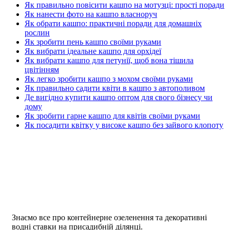
Як правильно повісити кашпо на мотузці: прості поради
Як нанести фото на кашпо власноруч
Як обрати кашпо: практичні поради для домашніх
рослин
Як зробити пень кашпо своїми руками
Як вибрати ідеальне кашпо для орхідеї
Як вибрати кашпо для петунії, щоб вона тішила
цвітінням
Як легко зробити кашпо з мохом своїми руками
Як правильно садити квіти в кашпо з автополивом
Де вигідно купити кашпо оптом для свого бізнесу чи
дому
Як зробити гарне кашпо для квітів своїми руками
Як посадити квітку у високе кашпо без зайвого клопоту
Знаємо все про контейнерне озеленення та декоративні
водні ставки на присадибній ділянці.