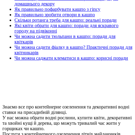
домашнього декору
Як правильно пофарбувати кашпо з гіпсу
Як правильно зробити отвори в кашпо
Скільки ротанга треба для кашпо: реальні поради
Які квіти обрати для кашпо: поради для яскравого
городу на підвіконні
Чи можна садити тюльпани в кашпо: поради для
квіткарів
Чи можна садити фіалку в кашпо? Практичні поради для
квітникарів
Чи можна саджати клематиси в кашпо: корисні поради
Знаємо все про контейнерне озеленення та декоративні водні
ставки на присадибній ділянці.
У нас можна обрати водні рослини, купити квіти, декоративні
та хвойні кущі й дерева, що можуть тривалий час жити у
горщиках чи кашпо.
Послуги з контейнерного озеленення літніх майданчиків,