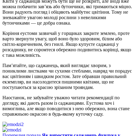
Квіти у саджанців можуть бути ще не розкриті, але іноді вже
можна побачити зав’язь або бутончики, які тримаються міцно.
Вони радують погляд і обіцяють майбутнє цвітіння. Тому не
зневажайте увагою молоді рослини з невеликими
бутончиками — це добра ознака.
Коріння еустоми зазвичай у горщиках закрите землею, проте
варто звернути увагу, щоб воно було здоровим, білим або
світло-коричневим, без гнилі. Якщо купуєте саджанці у
розсаднику, не соромтеся обережно подивитись корінці, якщо
є така можливість.
Пам’ятайте, що саджанець, який виглядає хворим, з
пониклими листками чи сухими стеблами, навряд чи порадує
вас цвітінням і швидким ростом. Зате обравши правильний
екземпляр, ви насолодитеся пишними квітами, що не
поступаються за красою зрізаним трояндам.
Наостанок, не забувайте уважно читати рекомендації по
догляду, які дають разом із саджанцями. Еустома хоч і
вимоглива, але якщо поводитися з нею обережно, вона стане
справжньою окрасою в будь-якому куточку саду.
Попередня порада
Як виростити саджанець фундука у