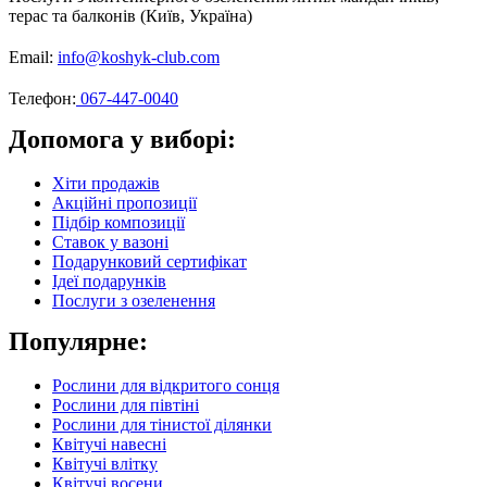
терас та балконів (Київ, Україна)
Email:
info@koshyk-club.com
Телефон:
067-447-0040
Допомога у виборі:
Хіти продажів
Акційні пропозиції
Підбір композиції
Ставок у вазоні
Подарунковий сертифікат
Ідеї подарунків
Послуги з озеленення
Популярне:
Рослини для відкритого сонця
Рослини для півтіні
Рослини для тінистої ділянки
Квітучі навесні
Квітучі влітку
Квітучі восени