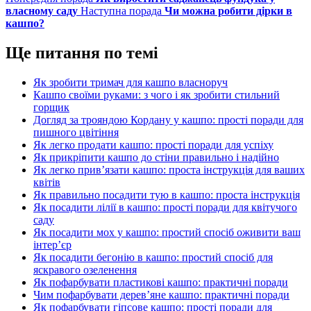
власному саду
Наступна порада
Чи можна робити дірки в
кашпо?
Ще питання по темі
Як зробити тримач для кашпо власноруч
Кашпо своїми руками: з чого і як зробити стильний
горщик
Догляд за трояндою Кордану у кашпо: прості поради для
пишного цвітіння
Як легко продати кашпо: прості поради для успіху
Як прикріпити кашпо до стіни правильно і надійно
Як легко прив’язати кашпо: проста інструкція для ваших
квітів
Як правильно посадити тую в кашпо: проста інструкція
Як посадити лілії в кашпо: прості поради для квітучого
саду
Як посадити мох у кашпо: простий спосіб оживити ваш
інтер’єр
Як посадити бегонію в кашпо: простий спосіб для
яскравого озеленення
Як пофарбувати пластикові кашпо: практичні поради
Чим пофарбувати дерев’яне кашпо: практичні поради
Як пофарбувати гіпсове кашпо: прості поради для