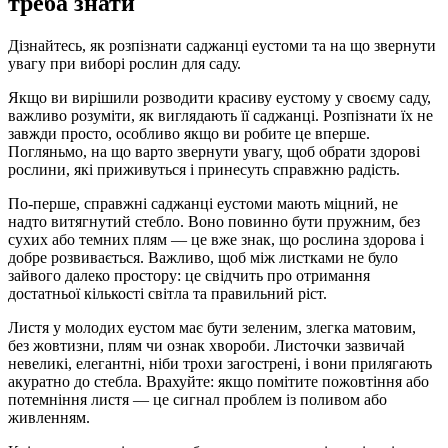
треба знати
Дізнайтесь, як розпізнати саджанці еустоми та на що звернути
увагу при виборі рослин для саду.
Якщо ви вирішили розводити красиву еустому у своєму саду,
важливо розуміти, як виглядають її саджанці. Розпізнати їх не
завжди просто, особливо якщо ви робите це вперше.
Погляньмо, на що варто звернути увагу, щоб обрати здорові
рослини, які приживуться і принесуть справжню радість.
По-перше, справжні саджанці еустоми мають міцний, не
надто витягнутий стебло. Воно повинно бути пружним, без
сухих або темних плям — це вже знак, що рослина здорова і
добре розвивається. Важливо, щоб між листками не було
зайвого далеко простору: це свідчить про отримання
достатньої кількості світла та правильний ріст.
Листя у молодих еустом має бути зеленим, злегка матовим,
без жовтизни, плям чи ознак хвороби. Листочки зазвичай
невеликі, елегантні, ніби трохи загострені, і вони прилягають
акуратно до стебла. Врахуйте: якщо помітите пожовтіння або
потемніння листя — це сигнал проблем із поливом або
живленням.