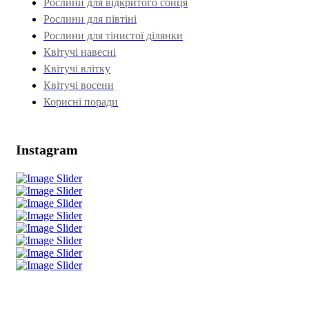
Рослини для відкритого сонця
Рослини для півтіні
Рослини для тінистої ділянки
Квітучі навесні
Квітучі влітку
Квітучі восени
Корисні поради
Instagram