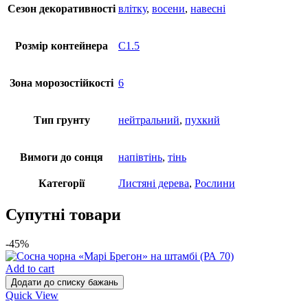
Cезон декоративності
влітку
,
восени
,
навесні
Розмір контейнера
С1.5
Зона морозостійкості
6
Тип грунту
нейтральний
,
пухкий
Вимоги до сонця
напівтінь
,
тінь
Категорії
Листяні дерева
,
Рослини
Супутні товари
-45%
Add to cart
Додати до списку бажань
Quick View