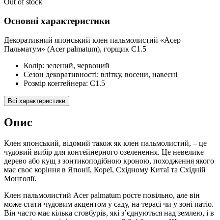
Out of stock
Основні характеристики
Декоративний японський клен пальмолистий «Асер
Пальматум» (Acer palmatum), горщик С1.5
Колір:
зелений, червоний
Cезон декоративності:
влітку, восени, навесні
Розмір контейнера:
С1.5
Всі характеристики
Опис
Клен японський, відомий також як клен пальмолистий, – це
чудовий вибір для контейнерного озеленення. Це невелике
дерево або кущ з зонтикоподібною кроною, походження якого
має своє коріння в Японії, Кореї, Східному Китаї та Східній
Монголії.
Клен пальмолистий Acer palmatum росте повільно, але він
може стати чудовим акцентом у саду, на терасі чи у зоні патіо.
Він часто має кілька стовбурів, які з’єднуються над землею, і в