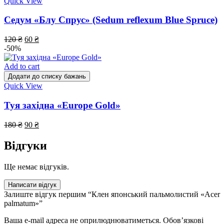
Quick View
Седум «Блу Спрус» (Sedum reflexum Blue Spruce)
120
₴
60
₴
-50%
Add to cart
Додати до списку бажань
Quick View
Туя західна «Europe Gold»
180
₴
90
₴
Відгуки
Ще немає відгуків.
Написати відгук
Залиште відгук першим “Клен японський пальмолистий «Acer
palmatum»”
Ваша e-mail адреса не оприлюднюватиметься.
Обов’язкові