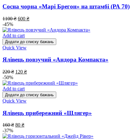
Сосна чорна «Марі Брегон» на штамбі (РА 70)
1100
₴
600
₴
-45%
Add to cart
Додати до списку бажань
Quick View
Ялівець повзучий «Андора Компакта»
220
₴
120
₴
-50%
Add to cart
Додати до списку бажань
Quick View
Ялівець прибережний «Шлягер»
160
₴
80
₴
-37%