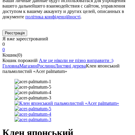
Ваши личные данные будут использоваться для упрощения
вашего дальнейшего взаимодействия с сайтом, управления
доступом к вашему аккаунту и других целей, описанных в
документе
політика конфіденційності
.
Я вже зареєстрований
0
0
Кошик(0)
Кошик порожній
Але це ніколи не пізно виправити :)
Головна
Магазин
Рослини
Листяні дерева
Клен японський
пальмолистий «Acer palmatum»
Клен японський