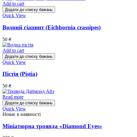
Add to cart
Додати до списку бажань
Quick View
Водний гіацинт (Eichhornia crassipes)
50
₴
Add to cart
Додати до списку бажань
Quick View
Пістія (Pistia)
50
₴
Read more
Додати до списку бажань
Quick View
Немає в наявності
Мініатюрна троянда «Diamond Eyes»