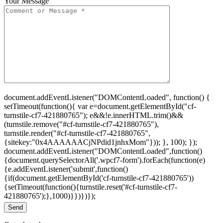
Your Message
document.addEventListener("DOMContentLoaded", function() {
setTimeout(function(){ var e=document.getElementById("cf-
turnstile-cf7-421880765"); e&&!e.innerHTML.trim()&&
(turnstile.remove("#cf-turnstile-cf7-421880765"),
turnstile.render("#cf-turnstile-cf7-421880765",
{sitekey:"0x4AAAAAACjNPdid1jnhxMom"})); }, 100); });
document.addEventListener("DOMContentLoaded",function()
{document.querySelectorAll('.wpcf7-form').forEach(function(e)
{e.addEventListener('submit',function()
{if(document.getElementById('cf-turnstile-cf7-421880765'))
{setTimeout(function(){turnstile.reset('#cf-turnstile-cf7-
421880765');},1000)}})})});