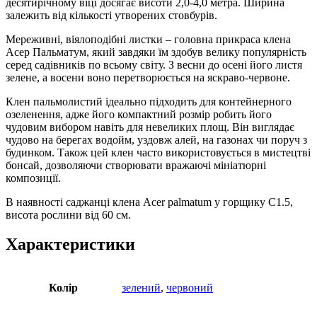
десятирічному віці досягає висоти 2,0-4,0 метра. Ширина
залежить від кількості утворених стовбурів.
Мереживні, віялоподібні листки – головна прикраса клена
Асер Пальматум, який завдяки їм здобув велику популярність
серед садівників по всьому світу. З весни до осені його листя
зелене, а восени воно перетворюється на яскраво-червоне.
Клен пальмолистий ідеально підходить для контейнерного
озеленення, адже його компактний розмір робить його
чудовим вибором навіть для невеликих площ. Він виглядає
чудово на берегах водойм, уздовж алей, на газонах чи поруч з
будинком. Також цей клен часто використовується в мистецтві
бонсай, дозволяючи створювати вражаючі мініатюрні
композиції.
В наявності саджанці клена Acer palmatum у горщику С1.5,
висота рослини від 60 см.
Характеристики
Колір
зелений
,
червоний