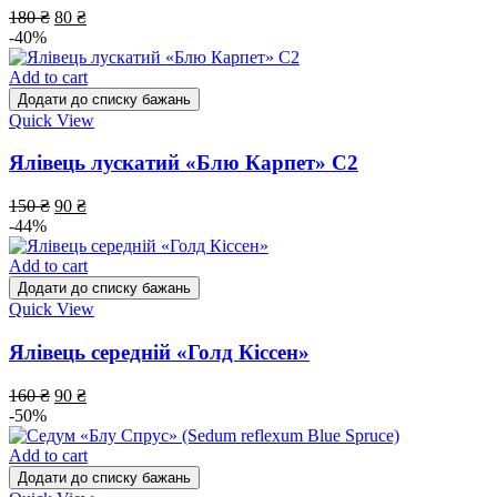
180
₴
80
₴
-40%
Add to cart
Додати до списку бажань
Quick View
Ялівець лускатий «Блю Карпет» С2
150
₴
90
₴
-44%
Add to cart
Додати до списку бажань
Quick View
Ялівець середній «Голд Кіссен»
160
₴
90
₴
-50%
Add to cart
Додати до списку бажань