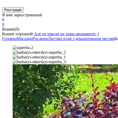
Я вже зареєстрований
0
0
Кошик(0)
Кошик порожній
Але це ніколи не пізно виправити :)
Головна
Магазин
Рослини
Листяні кущі з декоративним листям
Б