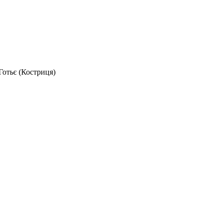
Готьє (Костриця)