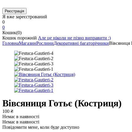
Я вже зареєстрований
0
0
Кошик(0)
Кошик порожній
Але це ніколи не пізно виправити :)
Головна
Магазин
Рослини
Декоративні багаторічники
Вівсяниця 
Вівсяниця Готьє (Костриця)
100
₴
Немає в наявності
Немає в наявності
Повідомити мене, коли буде доступно