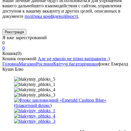
Ваши личные данные будут использоваться для упрощения
вашего дальнейшего взаимодействия с сайтом, управления
доступом к вашему аккаунту и других целей, описанных в
документе
політика конфіденційності
.
Я вже зареєстрований
0
0
Кошик(0)
Кошик порожній
Але це ніколи не пізно виправити :)
Головна
Магазин
Рослини
Квітучі багаторічники
флокс Емералд
Кушн Блю