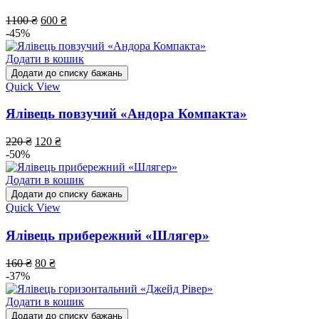
1100
₴
600
₴
-45%
Додати в кошик
Додати до списку бажань
Quick View
Ялівець повзучий «Андора Компакта»
220
₴
120
₴
-50%
Додати в кошик
Додати до списку бажань
Quick View
Ялівець прибережний «Шлягер»
160
₴
80
₴
-37%
Додати в кошик
Додати до списку бажань