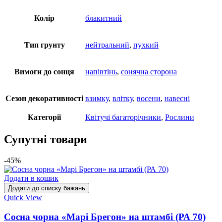
Колір
блакитний
Тип грунту
нейтральний
,
пухкий
Вимоги до сонця
напівтінь
,
сонячна сторона
Cезон декоративності
взимку
,
влітку
,
восени
,
навесні
Категорії
Квітучі багаторічники
,
Рослини
Супутні товари
-45%
Додати в кошик
Додати до списку бажань
Quick View
Сосна чорна «Марі Брегон» на штамбі (РА 70)