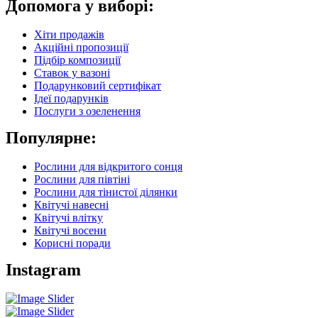
Допомога у виборі:
Хіти продажів
Акційні пропозиції
Підбір композиції
Ставок у вазоні
Подарунковий сертифікат
Ідеї подарунків
Послуги з озеленення
Популярне:
Рослини для відкритого сонця
Рослини для півтіні
Рослини для тінистої ділянки
Квітучі навесні
Квітучі влітку
Квітучі восени
Корисні поради
Instagram