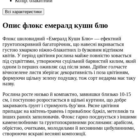
Колір:
блакитний
Всі характеристики
Опис флокс емералд кушн блю
Флокс шиловидний «Емералд Кушн Блю» — ефектний
грунтопокривний багаторічник, що навесні вкривається
густою хмаркою ніжно-блакитних із бузковим відтінком
квітів. У період цвітіння рослина майже повністю ховається
під суцвіттями, утворюючи суцільний барвистий килим, який
одним із перших оживляє сад після зими. Дрібне голчасте
вічнозелене листя зберігає декоративність і поза цвітінням,
формуючи щільну зелену подушку, тож сорт недарма має таку
назву.
Рослина росте низько й компактно, заввишки близько 10-15
см, і поступово розростається в щільні куртини, що добре
закривають ґрунт і стримують бур’яни. Рясне цвітіння
припадає на квітень-травень і приваблює бджіл, метеликів та
інших ранніх запилювачів. Флокс гарно поєднується з іншими
каменелюбними та грунтопокривними рослинами: арабісом,
обрієтою, очитками, молодилами й весняними цибулинними,
створюючи яскраві весняні композиції.