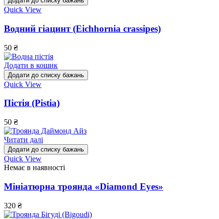
Додати до списку бажань
Quick View
Водний гіацинт (Eichhornia crassipes)
50
₴
Додати в кошик
Додати до списку бажань
Quick View
Пістія (Pistia)
50
₴
Читати далі
Додати до списку бажань
Quick View
Немає в наявності
Мініатюрна троянда «Diamond Eyes»
320
₴