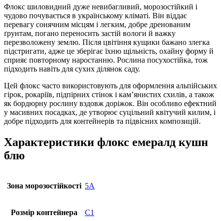
Флокс шиловидний дуже невибагливий, морозостійкий і
чудово почувається в українському кліматі. Він віддає
перевагу сонячним місцям і легким, добре дренованим
ґрунтам, погано переносить застій вологи й важку
перезволожену землю. Після цвітіння кущики бажано злегка
підстригати, адже це зберігає їхню щільність, охайну форму й
сприяє повторному наростанню. Рослина посухостійка, тож
підходить навіть для сухих ділянок саду.
Цей флокс часто використовують для оформлення альпійських
гірок, рокаріїв, підпірних стінок і кам’янистих схилів, а також
як бордюрну рослину вздовж доріжок. Він особливо ефектний
у масивних посадках, де утворює суцільний квітучий килим, і
добре підходить для контейнерів та підвісних композицій.
Характеристики флокс емералд кушн
блю
Зона морозостійкості
5А
Розмір контейнера
C1