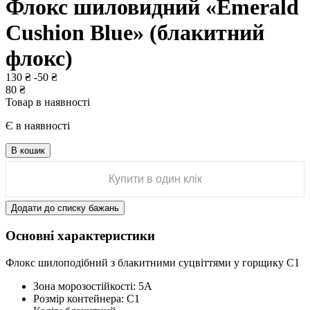
Флокс шиловидний «Emerald
Cushion Blue» (блакитний
флокс)
130
₴
-
50
₴
80
₴
Товар в наявності
Є в наявності
В кошик
Купити в один клік
Додати до списку бажань
Основні характеристики
Флокс шилоподібний з блакитними суцвіттями у горщику С1
Зона морозостійкості:
5А
Розмір контейнера:
C1