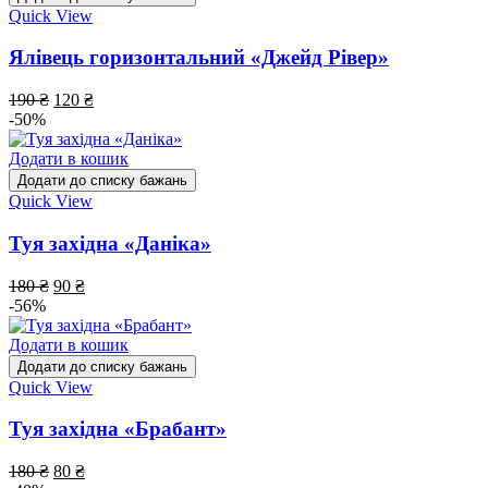
Quick View
Ялівець горизонтальний «Джейд Рівер»
190
₴
120
₴
-50%
Додати в кошик
Додати до списку бажань
Quick View
Туя західна «Даніка»
180
₴
90
₴
-56%
Додати в кошик
Додати до списку бажань
Quick View
Туя західна «Брабант»
180
₴
80
₴