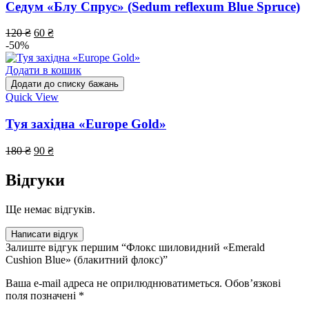
Седум «Блу Спрус» (Sedum reflexum Blue Spruce)
120
₴
60
₴
-50%
Додати в кошик
Додати до списку бажань
Quick View
Туя західна «Europe Gold»
180
₴
90
₴
Відгуки
Ще немає відгуків.
Написати відгук
Залиште відгук першим “Флокс шиловидний «Emerald
Cushion Blue» (блакитний флокс)”
Ваша e-mail адреса не оприлюднюватиметься.
Обов’язкові
поля позначені
*