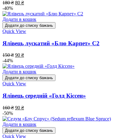
180
₴
80
₴
-40%
Додати в кошик
Додати до списку бажань
Quick View
Ялівець лускатий «Блю Карпет» С2
150
₴
90
₴
-44%
Додати в кошик
Додати до списку бажань
Quick View
Ялівець середній «Голд Кіссен»
160
₴
90
₴
-50%
Додати в кошик
Додати до списку бажань
Quick View