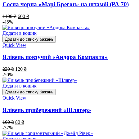
Сосна чорна «Марі Брегон» на штамбі (РА 70)
1100
₴
600
₴
-45%
Додати в кошик
Додати до списку бажань
Quick View
Ялівець повзучий «Андора Компакта»
220
₴
120
₴
-50%
Додати в кошик
Додати до списку бажань
Quick View
Ялівець прибережний «Шлягер»
160
₴
80
₴
-37%
Додати в кошик