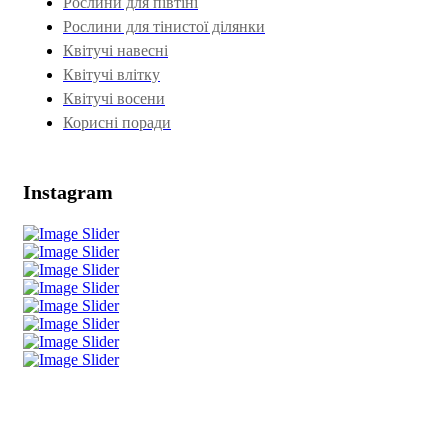
Рослини для півтіні
Рослини для тінистої ділянки
Квітучі навесні
Квітучі влітку
Квітучі восени
Корисні поради
Instagram