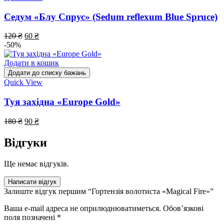
Седум «Блу Спрус» (Sedum reflexum Blue Spruce)
120
₴
60
₴
-50%
Додати в кошик
Додати до списку бажань
Quick View
Туя західна «Europe Gold»
180
₴
90
₴
Відгуки
Ще немає відгуків.
Написати відгук
Залиште відгук першим “Гортензія волотиста «Magical Fire»”
Ваша e-mail адреса не оприлюднюватиметься.
Обов’язкові
поля позначені
*