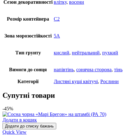
Cезон декоративності
влітку
,
восени
Розмір контейнера
С2
Зона морозостійкості
5А
Тип грунту
кислий
,
нейтральний
,
пухкий
Вимоги до сонця
напівтінь
,
сонячна сторона
,
тінь
Категорії
Листяні кущі квітучі
,
Рослини
Супутні товари
-45%
Додати в кошик
Додати до списку бажань
Quick View