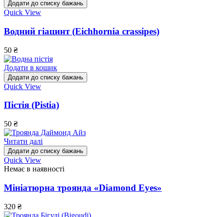
Додати до списку бажань
Quick View
Водний гіацинт (Eichhornia crassipes)
50
₴
Додати в кошик
Додати до списку бажань
Quick View
Пістія (Pistia)
50
₴
Читати далі
Додати до списку бажань
Quick View
Немає в наявності
Мініатюрна троянда «Diamond Eyes»
320
₴