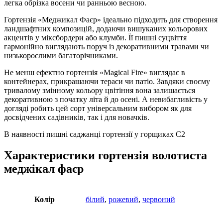
легка обрізка восени чи ранньою весною.
Гортензія «Меджикал Фаєр» ідеально підходить для створення
ландшафтних композицій, додаючи вишуканих кольорових
акцентів у міксбордери або клумби. Її пишні суцвіття
гармонійно виглядають поруч із декоративними травами чи
низькорослими багаторічниками.
Не менш ефектно гортензія «Magical Fire» виглядає в
контейнерах, прикрашаючи тераси чи патіо. Завдяки своєму
тривалому змінному кольору цвітіння вона залишається
декоративною з початку літа й до осені. А невибагливість у
догляді робить цей сорт універсальним вибором як для
досвідчених садівників, так і для новачків.
В наявності пишні саджанці гортензії у горщиках С2
Характеристики гортензія волотиста
меджікал фаєр
Колір
білий
,
рожевий
,
червоний