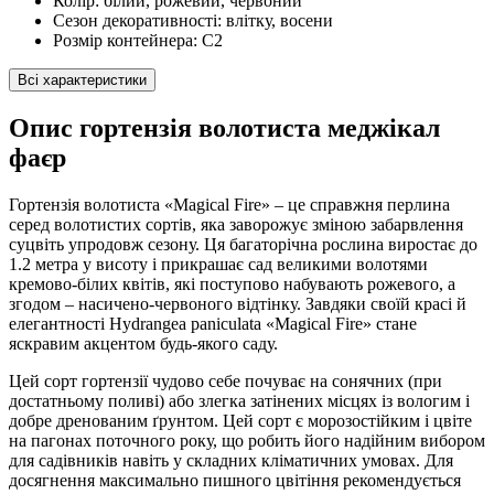
Колір:
білий, рожевий, червоний
Cезон декоративності:
влітку, восени
Розмір контейнера:
С2
Всі характеристики
Опис гортензія волотиста меджікал
фаєр
Гортензія волотиста «Magical Fire» – це справжня перлина
серед волотистих сортів, яка заворожує зміною забарвлення
суцвіть упродовж сезону. Ця багаторічна рослина виростає до
1.2 метра у висоту і прикрашає сад великими волотями
кремово-білих квітів, які поступово набувають рожевого, а
згодом – насичено-червоного відтінку. Завдяки своїй красі й
елегантності Hydrangea paniculata «Magical Fire» стане
яскравим акцентом будь-якого саду.
Цей сорт гортензії чудово себе почуває на сонячних (при
достатньому поливі) або злегка затінених місцях із вологим і
добре дренованим ґрунтом. Цей сорт є морозостійким і цвіте
на пагонах поточного року, що робить його надійним вибором
для садівників навіть у складних кліматичних умовах. Для
досягнення максимально пишного цвітіння рекомендується