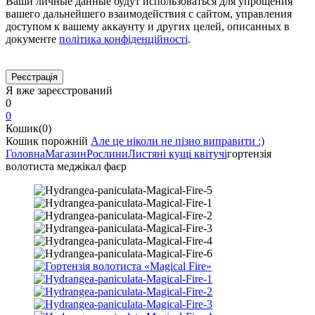
Ваши личные данные будут использоваться для упрощения
вашего дальнейшего взаимодействия с сайтом, управления
доступом к вашему аккаунту и других целей, описанных в
документе
політика конфіденційності
.
Я вже зареєстрований
0
0
Кошик(0)
Кошик порожній
Але це ніколи не пізно виправити :)
Головна
Магазин
Рослини
Листяні кущі квітучі
гортензія
волотиста меджікал фаєр