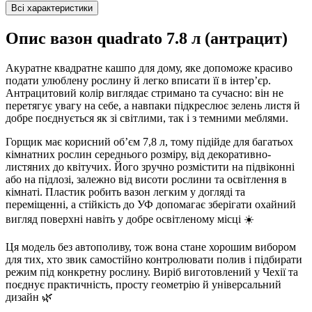
Всі характеристики
Опис вазон quadrato 7.8 л (антрацит)
Акуратне квадратне кашпо для дому, яке допоможе красиво
подати улюблену рослину й легко вписати її в інтер’єр.
Антрацитовий колір виглядає стримано та сучасно: він не
перетягує увагу на себе, а навпаки підкреслює зелень листя й
добре поєднується як зі світлими, так і з темними меблями.
Горщик має корисний об’єм 7,8 л, тому підійде для багатьох
кімнатних рослин середнього розміру, від декоративно-
листяних до квітучих. Його зручно розмістити на підвіконні
або на підлозі, залежно від висоти рослини та освітлення в
кімнаті. Пластик робить вазон легким у догляді та
переміщенні, а стійкість до УФ допомагає зберігати охайний
вигляд поверхні навіть у добре освітленому місці ☀️
Ця модель без автополиву, тож вона стане хорошим вибором
для тих, хто звик самостійно контролювати полив і підбирати
режим під конкретну рослину. Виріб виготовлений у Чехії та
поєднує практичність, просту геометрію й універсальний
дизайн 🌿