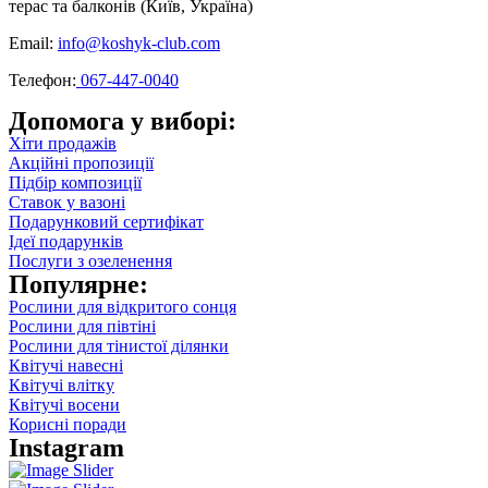
терас та балконів (Київ, Україна)
Email:
info@koshyk-club.com
Телефон:
067-447-0040
Допомога у виборі:
Хіти продажів
Акційні пропозиції
Підбір композиції
Ставок у вазоні
Подарунковий сертифікат
Ідеї подарунків
Послуги з озеленення
Популярне:
Рослини для відкритого сонця
Рослини для півтіні
Рослини для тінистої ділянки
Квітучі навесні
Квітучі влітку
Квітучі восени
Корисні поради
Instagram