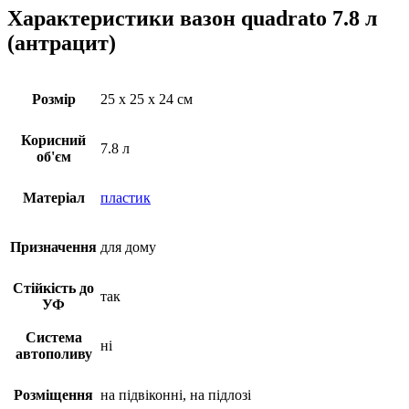
Характеристики вазон quadrato 7.8 л
(антрацит)
Розмір
25 х 25 х 24 см
Корисний
7.8 л
об'єм
Матеріал
пластик
Призначення
для дому
Стійкість до
так
УФ
Система
ні
автополиву
Розміщення
на підвіконні, на підлозі