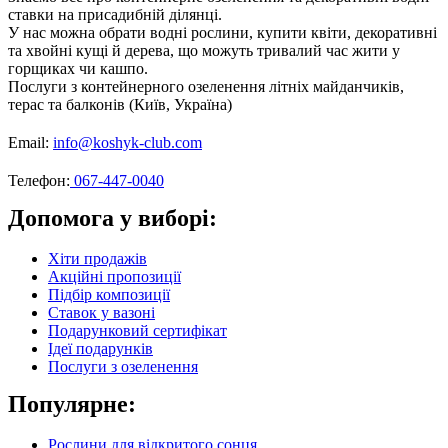
ставки на присадибній ділянці.
У нас можна обрати водні рослини, купити квіти, декоративні
та хвойні кущі й дерева, що можуть тривалий час жити у
горщиках чи кашпо.
Послуги з контейнерного озеленення літніх майданчиків,
терас та балконів (Київ, Україна)
Email:
info@koshyk-club.com
Телефон:
067-447-0040
Допомога у виборі:
Хіти продажів
Акційні пропозиції
Підбір композиції
Ставок у вазоні
Подарунковий сертифікат
Ідеї подарунків
Послуги з озеленення
Популярне:
Рослини для відкритого сонця