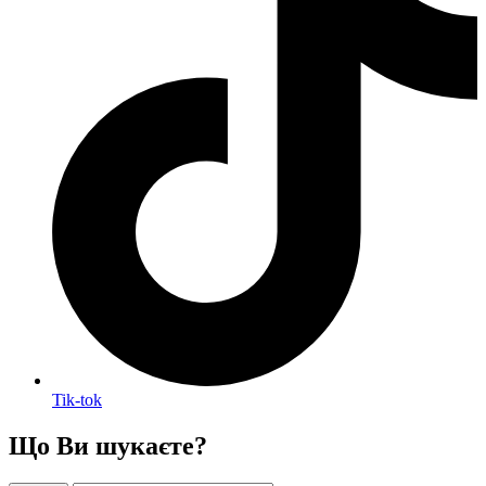
Tik-tok
Що Ви шукаєте?