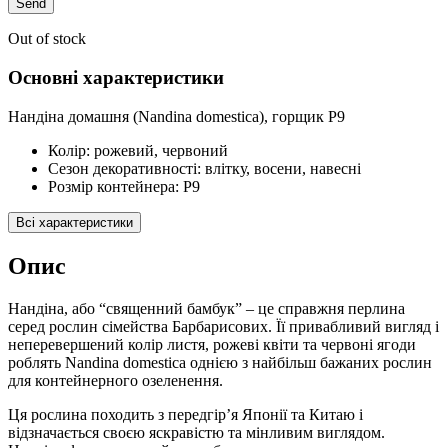
Out of stock
Основні характеристики
Нандіна домашня (Nandina domestica), горщик Р9
Колір:
рожевий, червоний
Cезон декоративності:
влітку, восени, навесні
Розмір контейнера:
P9
Всі характеристики
Опис
Нандіна, або “священний бамбук” – це справжня перлина
серед рослин сімейства Барбарисових. Її привабливий вигляд і
неперевершений колір листя, рожеві квіти та червоні ягоди
роблять Nandina domestica однією з найбільш бажаних рослин
для контейнерного озеленення.
Ця рослина походить з передгір’я Японії та Китаю і
відзначається своєю яскравістю та мінливим виглядом.