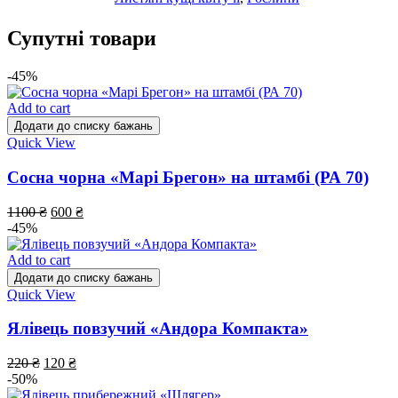
Супутні товари
-45%
Add to cart
Додати до списку бажань
Quick View
Сосна чорна «Марі Брегон» на штамбі (РА 70)
1100
₴
600
₴
-45%
Add to cart
Додати до списку бажань
Quick View
Ялівець повзучий «Андора Компакта»
220
₴
120
₴
-50%