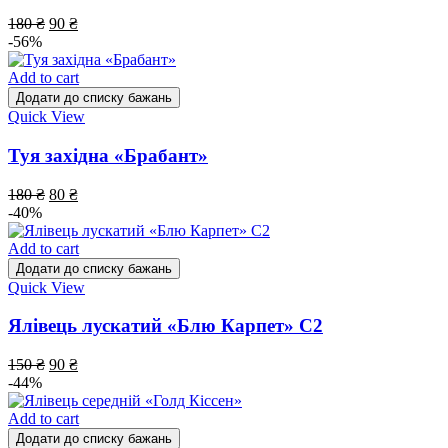
180
₴
90
₴
-56%
Add to cart
Додати до списку бажань
Quick View
Туя західна «Брабант»
180
₴
80
₴
-40%
Add to cart
Додати до списку бажань
Quick View
Ялівець лускатий «Блю Карпет» С2
150
₴
90
₴
-44%
Add to cart
Додати до списку бажань