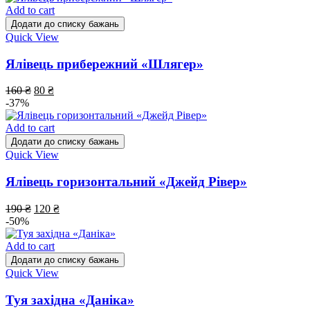
Add to cart
Додати до списку бажань
Quick View
Ялівець прибережний «Шлягер»
160
₴
80
₴
-37%
Add to cart
Додати до списку бажань
Quick View
Ялівець горизонтальний «Джейд Рівер»
190
₴
120
₴
-50%
Add to cart
Додати до списку бажань
Quick View
Туя західна «Даніка»