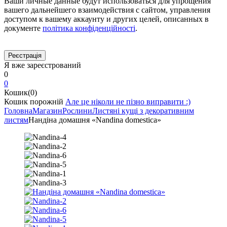
Ваши личные данные будут использоваться для упрощения
вашего дальнейшего взаимодействия с сайтом, управления
доступом к вашему аккаунту и других целей, описанных в
документе
політика конфіденційності
.
Я вже зареєстрований
0
0
Кошик(0)
Кошик порожній
Але це ніколи не пізно виправити :)
Головна
Магазин
Рослини
Листяні кущі з декоративним
листям
Нандіна домашня «Nandina domestica»