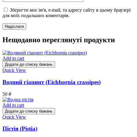
Зберегти моє ім'я, e-mail, та адресу сайту в цьому браузері
для моїх подальших коментарів.
Нещодавно переглянуті продукти
Add to cart
Додати до списку бажань
Quick View
Водний гіацинт (Eichhornia crassipes)
50
₴
Add to cart
Додати до списку бажань
Quick View
Пістія (Pistia)