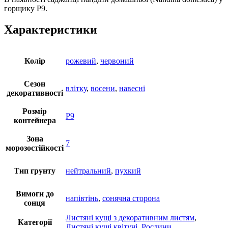
горщику Р9.
Характеристики
Колір
рожевий
,
червоний
Cезон
влітку
,
восени
,
навесні
декоративності
Розмір
P9
контейнера
Зона
7
морозостійкості
Тип грунту
нейтральний
,
пухкий
Вимоги до
напівтінь
,
сонячна сторона
сонця
Листяні кущі з декоративним листям
,
Категорії
Листяні кущі квітучі
,
Рослини