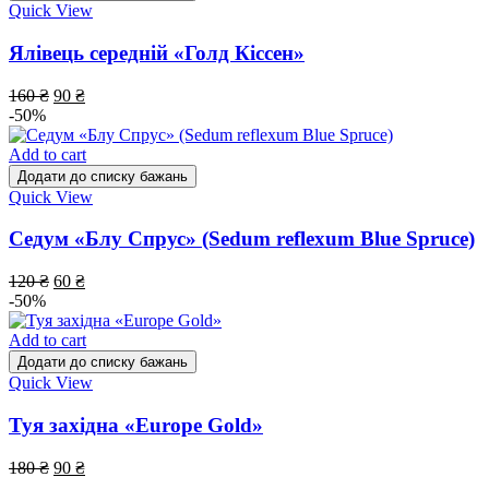
Quick View
Ялівець середній «Голд Кіссен»
160
₴
90
₴
-50%
Add to cart
Додати до списку бажань
Quick View
Седум «Блу Спрус» (Sedum reflexum Blue Spruce)
120
₴
60
₴
-50%
Add to cart
Додати до списку бажань
Quick View
Туя західна «Europe Gold»
180
₴
90
₴