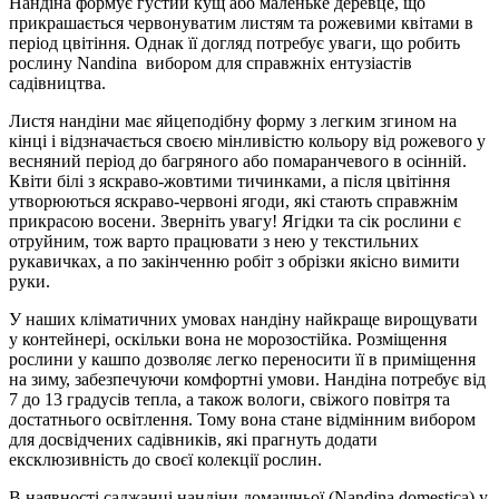
Нандіна формує густий кущ або маленьке деревце, що
прикрашається червонуватим листям та рожевими квітами в
період цвітіння. Однак її догляд потребує уваги, що робить
рослину Nandina вибором для справжніх ентузіастів
садівництва.
Листя нандіни має яйцеподібну форму з легким згином на
кінці і відзначається своєю мінливістю кольору від рожевого у
весняний період до багряного або помаранчевого в осінній.
Квіти білі з яскраво-жовтими тичинками, а після цвітіння
утворюються яскраво-червоні ягоди, які стають справжнім
прикрасою восени. Зверніть увагу! Ягідки та сік рослини є
отруйним, тож варто працювати з нею у текстильних
рукавичках, а по закінченню робіт з обрізки якісно вимити
руки.
У наших кліматичних умовах нандіну найкраще вирощувати
у контейнері, оскільки вона не морозостійка. Розміщення
рослини у кашпо дозволяє легко переносити її в приміщення
на зиму, забезпечуючи комфортні умови. Нандіна потребує від
7 до 13 градусів тепла, а також вологи, свіжого повітря та
достатнього освітлення. Тому вона стане відмінним вибором
для досвідчених садівників, які прагнуть додати
ексклюзивність до своєї колекції рослин.
В наявності саджанці нандіни домашньої (Nandina domestica) у