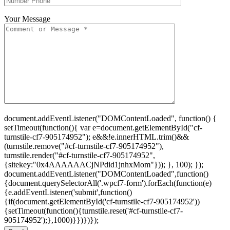
Your Message
document.addEventListener("DOMContentLoaded", function() {
setTimeout(function(){ var e=document.getElementById("cf-
turnstile-cf7-905174952"); e&&!e.innerHTML.trim()&&
(turnstile.remove("#cf-turnstile-cf7-905174952"),
turnstile.render("#cf-turnstile-cf7-905174952",
{sitekey:"0x4AAAAAACjNPdid1jnhxMom"})); }, 100); });
document.addEventListener("DOMContentLoaded",function()
{document.querySelectorAll('.wpcf7-form').forEach(function(e)
{e.addEventListener('submit',function()
{if(document.getElementById('cf-turnstile-cf7-905174952'))
{setTimeout(function(){turnstile.reset('#cf-turnstile-cf7-
905174952');},1000)}})})});