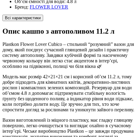
Об’єм ємності для води:
4.8 л
Бренд:
FLOWER LOVER
Всі характеристики
Опис кашпо з автополивом 11.2 л
Plastkon Flower Lover Cubico – стильний “розумний” вазон для
дому, який поєднує сучасний глянцевий дизайн і практичну
систему автополиву. Завдяки кубічній формі та насиченому
червоному кольору він легко стає акцентом в інтер’єрі,
особливо на підвіконні, полиці чи біля вікна 🌿
Модель має розмір 42×21×21 см і корисний об’єм 11.2 л, тому
добре підходить для кімнатних квітів, декоративно-листяних
рослин і компактних зелених композицій. Резервуар для води
об’ємом 4.8 л допомагає підтримувати стабільну вологість
ґрунту без щоденного поливу, а індикатор рівня води підкаже,
коли потрібно долити воду. Це зручно для тих, хто хоче
спростити догляд за рослинами та уникнути зайвого переливу.
Вазон виготовлений із міцного пластику, має гладку глянцеву
поверхню, легко очищується та виглядає охайно в сучасному
інтер’єрі. Чеське виробництво Plastkon – це завжди продумана
конструкція, акуратне виконання та комфорт догляді за