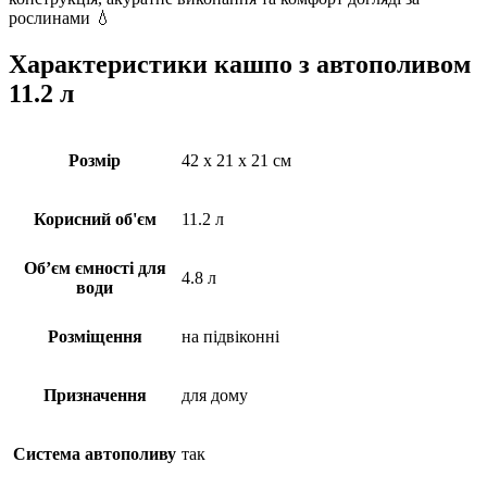
рослинами 💧
Характеристики кашпо з автополивом
11.2 л
Розмір
42 x 21 x 21 см
Корисний об'єм
11.2 л
Об’єм ємності для
4.8 л
води
Розміщення
на підвіконні
Призначення
для дому
Система автополиву
так