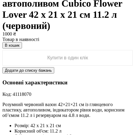
автополивом Cubico Flower
Lover 42 x 21 х 21 см 11.2 л
(червоний)
1000
₴
Товар в наявності
В кошик
Купити в один клік
Додати до списку бажань
Основні характеристики
Код:
41118070
Розумний червоний вазон 42×21×21 см із глянцевого
пластику, автополивом, індикатором рівня води, корисним
об’ємом 11.2 л і резервуаром на 4.8 л води.
Розмір:
42 x 21 x 21 см
Корисний об'єм:
11.2 л