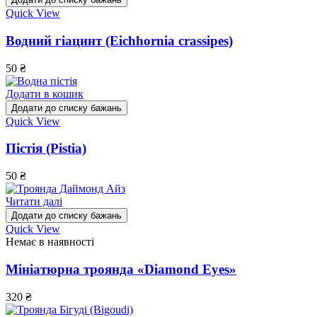
Quick View
Водний гіацинт (Eichhornia crassipes)
50
₴
Додати в кошик
Додати до списку бажань
Quick View
Пістія (Pistia)
50
₴
Читати далі
Додати до списку бажань
Quick View
Немає в наявності
Мініатюрна троянда «Diamond Eyes»
320
₴