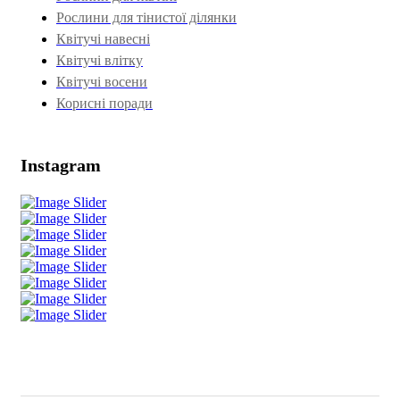
Рослини для тінистої ділянки
Квітучі навесні
Квітучі влітку
Квітучі восени
Корисні поради
Instagram