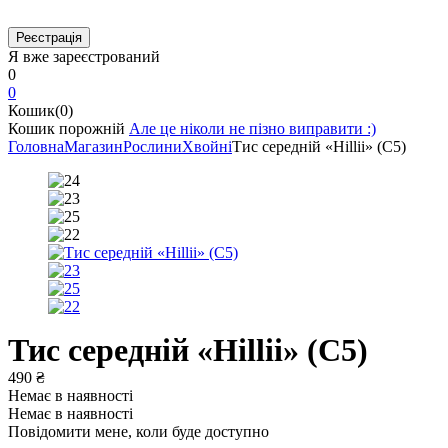
Я вже зареєстрований
0
0
Кошик(0)
Кошик порожній
Але це ніколи не пізно виправити :)
Головна
Магазин
Рослини
Хвойні
Тис середній «Hillii» (С5)
Тис середній «Hillii» (С5)
490
₴
Немає в наявності
Немає в наявності
Повідомити мене, коли буде доступно