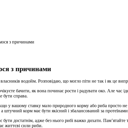
ємося з причинами
мося з причинами
 власників водойм. Розповідаю, що могло піти не так і як це вип
ікуєте бачити, як вона починає рости і радувати око. Але час іде,
е бути справа.
о у вашому ставку мало природного корму або риба просто не о
, а штучний корм має бути якісний і збалансований за протеїнам
є бути достатнім, адже без нього рибі важко дихати. Пам’ятайт
ає життєві сили риби.