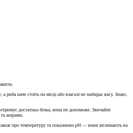
равити.
 а риба наче стоїть на місці або взагалі не набирає вагу. Знаю,
тримує достатньо білка, вона не допоможе. Звичайні
и та жирами.
е також про температуру та показники pH — вони впливають на