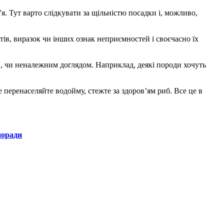
я. Тут варто слідкувати за щільністю посадки і, можливо,
итів, виразок чи інших ознак неприємностей і своєчасно їх
в, чи неналежним доглядом. Наприклад, деякі породи хочуть
е перенаселяйте водойму, стежте за здоров’ям риб. Все це в
поради