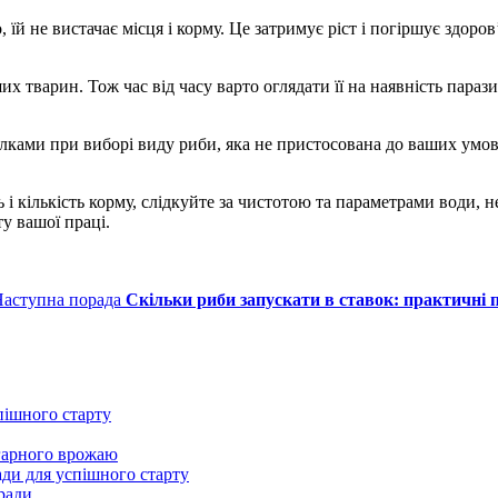
 не вистачає місця і корму. Це затримує ріст і погіршує здоров’
х тварин. Тож час від часу варто оглядати її на наявність параз
илками при виборі виду риби, яка не пристосована до ваших умо
ь і кількість корму, слідкуйте за чистотою та параметрами води, н
ту вашої праці.
аступна порада
Скільки риби запускати в ставок: практичні 
пішного старту
 гарного врожаю
ди для успішного старту
ради