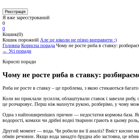
Я вже зареєстрований
0
0
Кошик(0)
Кошик порожній
Але це ніколи не пізно виправити :)
Головна
Корисна порада
Чому не росте риба в ставку: розбира
← Усі поради
Корисні поради
Чому не росте риба в ставку: розбирає
Риба не росте в ставку – це проблема, з якою стикаються багато
Коли ви приклали зусилля, облаштували ставок і завезли рибу, оч
це розчаровує. Перш ніж махнути рукою, розберімо, у чому мож
Одна з найпоширеніших причин — недостатня кормова база. Якщ
водорості, комахи чи дрібні водні тварини грають в цьому роль
Другий момент — вода. Чи робили ви її аналіз? Вміст кисню ма
обмін речовин. Якщо вода занадто брудна або застояна, це вбив