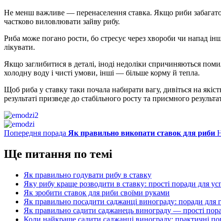
Не менш важливе — перенаселення ставка. Якщо риби забагато, їй
частково виловлювати зайву рибу.
Риба може погано рости, бо стресує через хвороби чи напад інши
лікувати.
Якщо заглибитися в деталі, іноді недоліки спричиняються пом
холодну воду і чисті умови, інші — більше корму й тепла.
Щоб риба у ставку таки почала набирати вагу, дивіться на якіст
результаті призведе до стабільного росту та приємного результа
Попередня порада
Як правильно викопати ставок для риби
Н
Ще питання по темі
Як правильно годувати рибу в ставку
Яку рибу краще розводити в ставку: прості поради для ус
Як зробити ставок для риби своїми руками
Як правильно посадити саджанці винограду: поради для
Як правильно садити саджанець винограду — прості пора
Коли найкраще садити саджанці винограду: практичні по