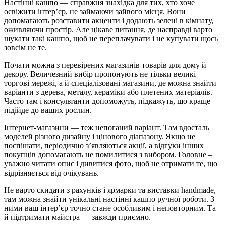
Настінні кашпо — справжня знахідка для тих, хто хоче
освіжити інтер’єр, не займаючи зайвого місця. Вони
допомагають розставити акценти і додають зелені в кімнату,
оживляючи простір. Але цікаве питання, де насправді варто
шукати такі кашпо, щоб не переплачувати і не купувати щось
зовсім не те.
Почати можна з перевірених магазинів товарів для дому й
декору. Величезний вибір пропонують не тільки великі
торгові мережі, а й спеціалізовані магазини, де можна знайти
варіанти з дерева, металу, кераміки або плетених матеріалів.
Часто там і консультанти допоможуть, підкажуть, що краще
підійде до ваших рослин.
Інтернет-магазини — теж непоганий варіант. Там вдосталь
моделей різного дизайну і цінового діапазону. Якщо не
поспішати, періодично з’являються акції, а відгуки інших
покупців допомагають не помилитися з вибором. Головне –
уважно читати опис і дивитися фото, щоб не отримати те, що
відрізняється від очікувань.
Не варто скидати з рахунків і ярмарки та виставки handmade,
там можна знайти унікальні настінні кашпо ручної роботи. З
ними ваш інтер’єр точно стане особливим і неповторним. Та
й підтримати майстра — завжди приємно.