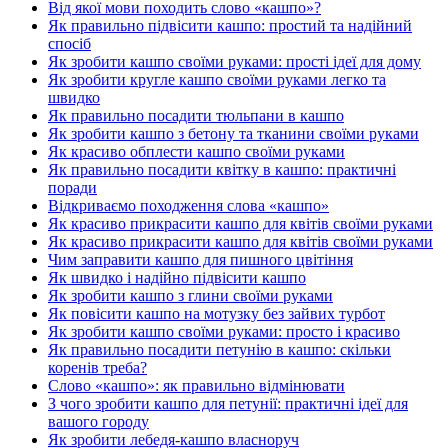
Від якої мови походить слово «кашпо»?
Як правильно підвісити кашпо: простий та надійний
спосіб
Як зробити кашпо своїми руками: прості ідеї для дому
Як зробити кругле кашпо своїми руками легко та
швидко
Як правильно посадити тюльпани в кашпо
Як зробити кашпо з бетону та тканини своїми руками
Як красиво обплести кашпо своїми руками
Як правильно посадити квітку в кашпо: практичні
поради
Відкриваємо походження слова «кашпо»
Як красиво прикрасити кашпо для квітів своїми руками
Як красиво прикрасити кашпо для квітів своїми руками
Чим заправити кашпо для пишного цвітіння
Як швидко і надійно підвісити кашпо
Як зробити кашпо з глини своїми руками
Як повісити кашпо на мотузку без зайвих турбот
Як зробити кашпо своїми руками: просто і красиво
Як правильно посадити петунію в кашпо: скільки
коренів треба?
Слово «кашпо»: як правильно відмінювати
З чого зробити кашпо для петунії: практичні ідеї для
вашого городу
Як зробити лебедя-кашпо власноруч