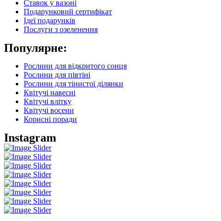
Ставок у вазоні
Подарунковий сертифікат
Ідеї подарунків
Послуги з озеленення
Популярне:
Рослини для відкритого сонця
Рослини для півтіні
Рослини для тінистої ділянки
Квітучі навесні
Квітучі влітку
Квітучі восени
Корисні поради
Instagram