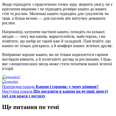
Якщо підходити з практичною точки зору, зверніть увагу, чи є
кріплення міцними і чи підходять розміри кашпо до ваших
стін та рослин. Маленькі кашпо підходять для сукулентів чи
трав, а більш великі — для пагонів або квітучих домашніх
рослин.
Наприкінці, купуючи настінні кашпо, походіть по кількох
місцях — типу магазинів, маркетплейсів, майстерень, і ви
помітите, що вибір не такий вже й складний. Пам’ятайте, що
кашпо не тільки для краси, а й комфорт ваших зелених друзів.
Вибравши хороше кашпо, ви не тільки надихнетеся гарним
виглядом кімнати, а й полегшите догляд за рослинами. І будь-
яке з вищеописаних місць може стати початком вашої зеленої
історії.
Попередня порада
Кашпо і горщик: у чому різниця?
Наступна порада
Що посадити в кашпо на вулиці: прості
ідеї для краси і догляду
Ще питання по темі