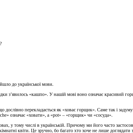
?
йшло до української мови.
відки з’явилось «кашпо». У нашій мові воно означає красивий гор
 що дослівно перекладається як «ховає горщик». Саме так і задум
e» означає «ховати», а «pot» – «горщик» чи «сосуда».
овах, у тому числі в українській. Причому ми його часто застосо
кімнатні квіти. Це зручно, бо багато хто хоче не лише доглядат