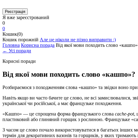
Я вже зареєстрований
0
0
Кошик(0)
Кошик порожній
Але це ніколи не пізно виправити :)
Головна
Корисна порада
Від якої мови походить слово «кашпо»
← Усі поради
Корисні поради
Від якої мови походить слово «кашпо»?
Розбираємося з походженням слова «кашпо» та звідки воно при
Навіть якщо ви часто бачите це слово, не всі замислювалися, з
української чи російської, а має французьке походження.
«Кашпо» — це спрощена форма французького слова
cache-pot
,
пластиковий або глиняний горщик з рослиною. Французьке «cach
З часом це слово почало використовуватися в багатьох інших м
термін для декоративних вазонів та горщиків, у яких тримають 