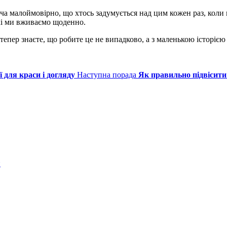
оча малоймовірно, що хтось задумується над цим кожен раз, коли
які ми вживаємо щоденно.
тепер знаєте, що робите це не випадково, а з маленькою історією
ї для краси і догляду
Наступна порада
Як правильно підвісити
и