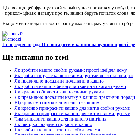
Цікаво, що цей французький термін у нас прижився у побуті, х
«прикол» цікаво нагадує про те, звідки беруть початок слова, 
Якщо хочете додати трохи французького шарму у свій інтер’єр, 
Попередня порада
Що посадити в кашпо на вулиці: прості іде
Ще питання по темі
Як зробити кашпо своїми руками: прості ідеї для дому
Як зробити кругле кашпо своїми руками легко та швидко
Як правильно посадити тюльпани в кашпо
Як зробити кашпо з бетону та тканини своїми руками
Як красиво обплести кашпо своїми руками
Як правильно посадити квітку в кашпо: практичні порад
Відкриваємо походження слова «кашпо»
Як красиво прикрасити кашпо для квітів своїми руками
Як красиво прикрасити кашпо для квітів своїми руками
Чим заправити кашпо для пишного цвітіння
Як швидко і надійно підвісити кашпо
Як зробити кашпо з глини своїми руками