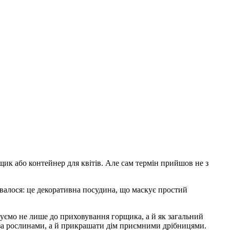
щик або контейнер для квітів. Але сам термін прийшов не з
увалося: це декоративна посудина, що маскує простий
вуємо не лише до приховування горщика, а й як загальний
и за рослинами, а й прикрашати дім приємними дрібницями.