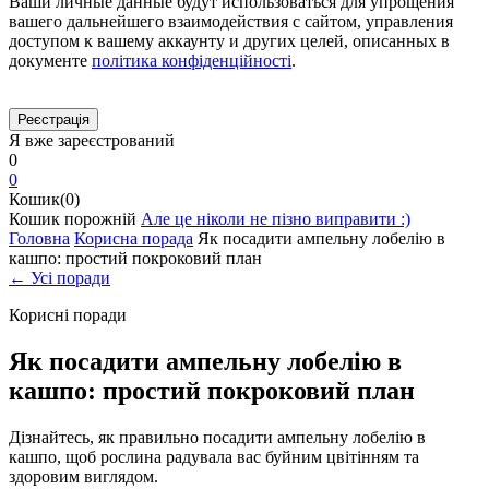
Ваши личные данные будут использоваться для упрощения
вашего дальнейшего взаимодействия с сайтом, управления
доступом к вашему аккаунту и других целей, описанных в
документе
політика конфіденційності
.
Я вже зареєстрований
0
0
Кошик(0)
Кошик порожній
Але це ніколи не пізно виправити :)
Головна
Корисна порада
Як посадити ампельну лобелію в
кашпо: простий покроковий план
← Усі поради
Корисні поради
Як посадити ампельну лобелію в
кашпо: простий покроковий план
Дізнайтесь, як правильно посадити ампельну лобелію в
кашпо, щоб рослина радувала вас буйним цвітінням та
здоровим виглядом.