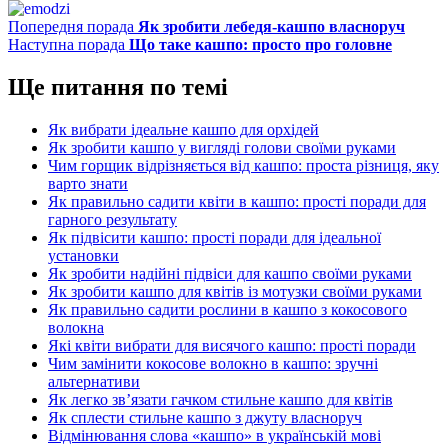
Попередня порада
Як зробити лебедя-кашпо власноруч
Наступна порада
Що таке кашпо: просто про головне
Ще питання по темі
Як вибрати ідеальне кашпо для орхідей
Як зробити кашпо у вигляді голови своїми руками
Чим горщик відрізняється від кашпо: проста різниця, яку
варто знати
Як правильно садити квіти в кашпо: прості поради для
гарного результату
Як підвісити кашпо: прості поради для ідеальної
установки
Як зробити надійні підвіси для кашпо своїми руками
Як зробити кашпо для квітів із мотузки своїми руками
Як правильно садити рослини в кашпо з кокосового
волокна
Які квіти вибрати для висячого кашпо: прості поради
Чим замінити кокосове волокно в кашпо: зручні
альтернативи
Як легко зв’язати гачком стильне кашпо для квітів
Як сплести стильне кашпо з джуту власноруч
Відмінювання слова «кашпо» в українській мові