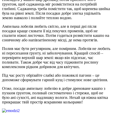
ґрунтом, щоб саджанець міг розміститися на потрібній
глибині. Саджанець треба помістити так, щоб коренева шийка
була на рівні землі. Після посадки добре злегка ущільніть
землю навколо і полийте теплою водою.
Ампельна лобелія любить світло, але в перші дні після
посадки краще сховати її від пекучих променів, щоб не
спалити ніжні листочки. Потім годиться розмістити кашпо на
сонячному або напівзатіненому місці, де нема протягів.
Полив має бути регулярним, але помірним. Лобелія не любить
ні пересихання ґрунту, ні заболочування. Кращий спосіб –
перевіряти верхній шар землі: якщо він підсихає, час
поливати. Також добре час від часу підживити рослину
комплексним рідким добривом для квітучих.
Під час росту обрізайте слабкі або пожовклі пагони – це
допоможе сформувати гарний кущ і стимулює нове цвітіння.
Отже, посади ампельну лобелію в добре дреноване кашпо з
пухким ґрунтом, поливай систематично і стережи, щоб не
було ані сухості, ані надлишку вологи. Нехай ця ніжна квітка
прикрашає твій простір яскравими кольорами!