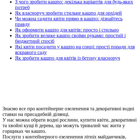
З чого зробити кашпо: декілька варіантів для будь-яких
потреб
Як власноруч зробити стильне кашпо для орхідей
Чи можна садити квіти прямо в кашпо: дізнайтесь
правду
Як оформити кашпо для квітів: просто і стильно
Як зробити велике кашпо своїми руками: простий і
бюджетний спосіб
Які квіти посадити у кашпо на сонці: прості поради для
яскравого саду
Як зробити кашпо для квітів із бетону власноруч
Знаємо все про контейнерне озеленення та декоративні водні
ставки на присадибній ділянці.
У нас можна обрати водні рослини, купити квіти, декоративні
та хвойні кущі й дерева, що можуть тривалий час жити у
горщиках чи кашпо.
Послуги з контейнерного озеленення літніх майданчиків,