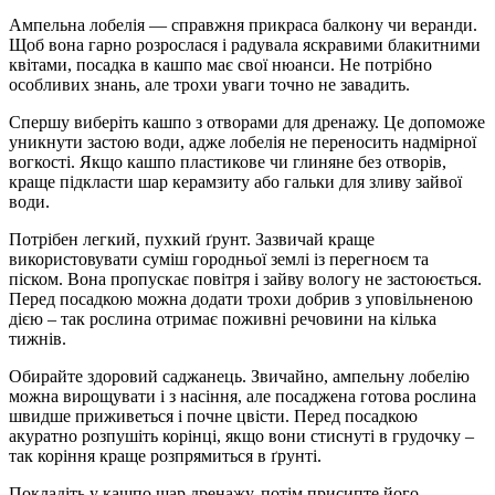
Ампельна лобелія — справжня прикраса балкону чи веранди.
Щоб вона гарно розрослася і радувала яскравими блакитними
квітами, посадка в кашпо має свої нюанси. Не потрібно
особливих знань, але трохи уваги точно не завадить.
Спершу виберіть кашпо з отворами для дренажу. Це допоможе
уникнути застою води, адже лобелія не переносить надмірної
вогкості. Якщо кашпо пластикове чи глиняне без отворів,
краще підкласти шар керамзиту або гальки для зливу зайвої
води.
Потрібен легкий, пухкий ґрунт. Зазвичай краще
використовувати суміш городньої землі із перегноєм та
піском. Вона пропускає повітря і зайву вологу не застоюється.
Перед посадкою можна додати трохи добрив з уповільненою
дією – так рослина отримає поживні речовини на кілька
тижнів.
Обирайте здоровий саджанець. Звичайно, ампельну лобелію
можна вирощувати і з насіння, але посаджена готова рослина
швидше приживеться і почне цвісти. Перед посадкою
акуратно розпушіть корінці, якщо вони стиснуті в грудочку –
так коріння краще розпрямиться в ґрунті.
Покладіть у кашпо шар дренажу, потім присипте його