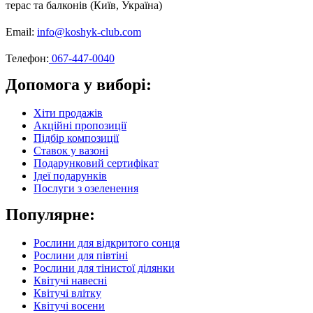
терас та балконів (Київ, Україна)
Email:
info@koshyk-club.com
Телефон:
067-447-0040
Допомога у виборі:
Хіти продажів
Акційні пропозиції
Підбір композиції
Ставок у вазоні
Подарунковий сертифікат
Ідеї подарунків
Послуги з озеленення
Популярне:
Рослини для відкритого сонця
Рослини для півтіні
Рослини для тінистої ділянки
Квітучі навесні
Квітучі влітку
Квітучі восени