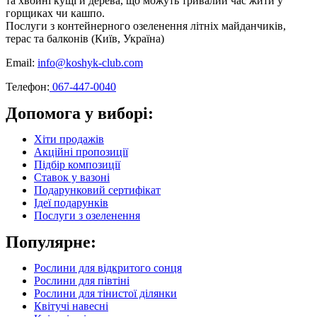
та хвойні кущі й дерева, що можуть тривалий час жити у
горщиках чи кашпо.
Послуги з контейнерного озеленення літніх майданчиків,
терас та балконів (Київ, Україна)
Email:
info@koshyk-club.com
Телефон:
067-447-0040
Допомога у виборі:
Хіти продажів
Акційні пропозиції
Підбір композиції
Ставок у вазоні
Подарунковий сертифікат
Ідеї подарунків
Послуги з озеленення
Популярне:
Рослини для відкритого сонця
Рослини для півтіні
Рослини для тінистої ділянки
Квітучі навесні