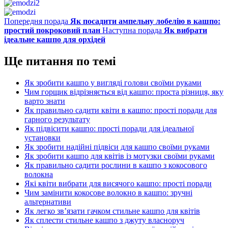
Попередня порада
Як посадити ампельну лобелію в кашпо:
простий покроковий план
Наступна порада
Як вибрати
ідеальне кашпо для орхідей
Ще питання по темі
Як зробити кашпо у вигляді голови своїми руками
Чим горщик відрізняється від кашпо: проста різниця, яку
варто знати
Як правильно садити квіти в кашпо: прості поради для
гарного результату
Як підвісити кашпо: прості поради для ідеальної
установки
Як зробити надійні підвіси для кашпо своїми руками
Як зробити кашпо для квітів із мотузки своїми руками
Як правильно садити рослини в кашпо з кокосового
волокна
Які квіти вибрати для висячого кашпо: прості поради
Чим замінити кокосове волокно в кашпо: зручні
альтернативи
Як легко зв’язати гачком стильне кашпо для квітів
Як сплести стильне кашпо з джуту власноруч