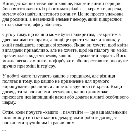
Виглядає кашпо зазвичай цікавіше, ніж звичайний горщик:
його виготовляють із різних матеріалів — кераміки, дерева,
металу або навіть плетеного ротангу. Це не просто упаковка
для рослини, а невеликий елемент декору, який підкреслює
стиль кімнати, офісу або саду.
Суть у тому, що кашпо може бути і відкритим, і закритим з
дренажними отворами, а іноді це просто чаша чи кошик, у
який поміщають горщик зі землею. Якщо ви хочете, щоб квіти
виглядали привабливо, але не хочете, щоб на підлогу чи меблі
просочилася вода чи земля, кашпо — ідеальний варіант. Його
можна легко замінити, пофарбувати або переставити, що дуже
зручно при зміні інтер’єру.
У побуті часто плутають кашпо з горщиком, але різниця
полягає в тому, що кашпо не призначене для прямого
вирощування рослини, а лише для зручності й краси. Якщо
доглядати за рослинами регулярно, кашпо допоможе
приховати невідповідний вазон або додати кімнаті особливого
шарму.
Отже, коли почуєте «кашпо», памятайте — це ваш маленький
помічник у світі квіткового декору, який робить догляд за
рослинами зручнішим і красивішим.