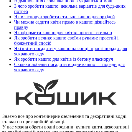
Відмінювання слова «кашпо» в українській мові
З чого зробити кашпо: декілька варіантів для будь-яких
потреб
Як власноруч зробити стильне кашпо для орхідей
Чи можна садити квіти прямо в кашпо: дізнайтесь
правду
Як оформити кашпо для квітів: просто і стильно
Як зробити велике кашпо своїми руками: простий і
бюджетний спосіб
Які квіти посадити у кашпо на сонці: прості поради для
яскравого саду
Як зробити кашпо для квітів із бетону власноруч
Скільки лобелій посадити в одне кашпо — поради для
яскравого саду
Знаємо все про контейнерне озеленення та декоративні водні
ставки на присадибній ділянці.
У нас можна обрати водні рослини, купити квіти, декоративні