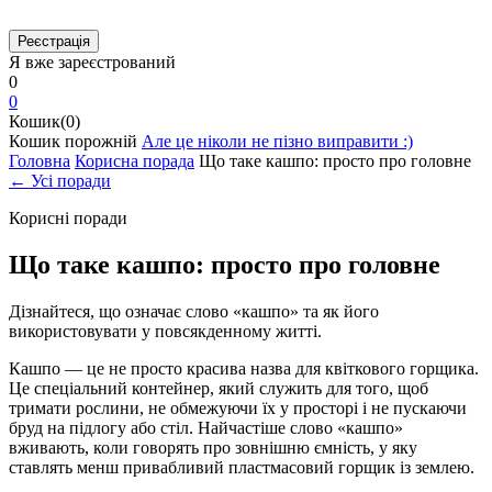
Я вже зареєстрований
0
0
Кошик(0)
Кошик порожній
Але це ніколи не пізно виправити :)
Головна
Корисна порада
Що таке кашпо: просто про головне
← Усі поради
Корисні поради
Що таке кашпо: просто про головне
Дізнайтеся, що означає слово «кашпо» та як його
використовувати у повсякденному житті.
Кашпо — це не просто красива назва для квіткового горщика.
Це спеціальний контейнер, який служить для того, щоб
тримати рослини, не обмежуючи їх у просторі і не пускаючи
бруд на підлогу або стіл. Найчастіше слово «кашпо»
вживають, коли говорять про зовнішню ємність, у яку
ставлять менш привабливий пластмасовий горщик із землею.