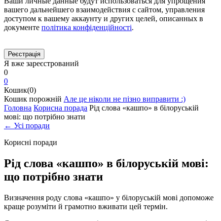
Ваши личные данные будут использоваться для упрощения
вашего дальнейшего взаимодействия с сайтом, управления
доступом к вашему аккаунту и других целей, описанных в
документе
політика конфіденційності
.
Я вже зареєстрований
0
0
Кошик(0)
Кошик порожній
Але це ніколи не пізно виправити :)
Головна
Корисна порада
Рід слова «кашпо» в білоруській
мові: що потрібно знати
← Усі поради
Корисні поради
Рід слова «кашпо» в білоруській мові:
що потрібно знати
Визначення роду слова «кашпо» у білоруській мові допоможе
краще розуміти й грамотно вживати цей термін.