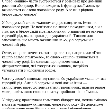
Слово «кашпо» часто зустрічається у розмовах про домашні
рослини або декор. Воно походить із французької мови, де
вживається як слово чоловічого роду. Але як із рідною
білоруською мовою?
У білоруській слово «кашпо» слід розглядати як іменник
чоловічого роду. Це пов’язано не лише з походженням, а й з
тим, що в білоруській мові закінчення -о зазвичай не означає
середній рід, як, наприклад, в українській. Типово для
запозичень, що мають закінчення на -о, у білоруській є
чоловічий рід.
Отже, якщо ви хочете сказати правильно, наприклад: «Гэта
кашпо вельмі прыгожае», то слово «кашпо» вживається в
чоловічому роді. Це означає, що прикметники та
дієприкметники, які стосуються «кашпо», потрібно
узгоджувати з чоловічим родом.
Часто у людей виникає плутанина, бо українське «кашпо» має
середній рід. Але в білоруській мові логіка інша —
стилістично варто дотримуватися граматичних правил рідної
мови, навіть якщо слово спочатку прийшло з іншої мови.
У підсумку, враховуючи граматику білоруської, можна сміливо
вживати «кашпо» як іменник чоловічого роду. Це допоможе
зробити вашу мову більш натуральною і відповідною