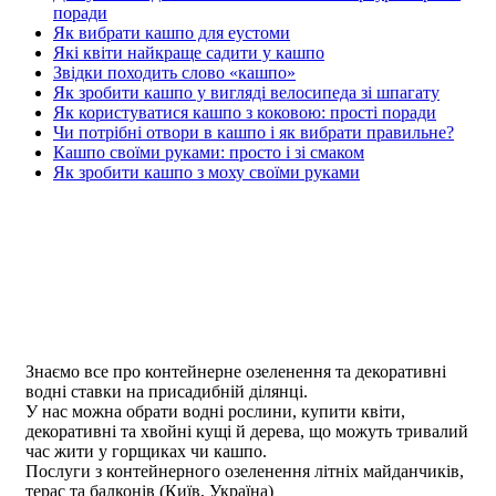
поради
Як вибрати кашпо для еустоми
Які квіти найкраще садити у кашпо
Звідки походить слово «кашпо»
Як зробити кашпо у вигляді велосипеда зі шпагату
Як користуватися кашпо з коковою: прості поради
Чи потрібні отвори в кашпо і як вибрати правильне?
Кашпо своїми руками: просто і зі смаком
Як зробити кашпо з моху своїми руками
Знаємо все про контейнерне озеленення та декоративні
водні ставки на присадибній ділянці.
У нас можна обрати водні рослини, купити квіти,
декоративні та хвойні кущі й дерева, що можуть тривалий
час жити у горщиках чи кашпо.
Послуги з контейнерного озеленення літніх майданчиків,
терас та балконів (Київ, Україна)