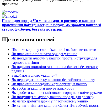
правилам.
Попередня порада
Чи можна садити рослину в кашпо:
практичний погляд
Наступна порада
Як зробити кашпо зі
старих футболок без зайвих витрат
Ще питання по темі
Що таке корінь у слові “кашпо” і як його визначити
Як правильно поливати орхідеї у кашпо
Як посадити аліссум у кашпо: проста інструкція для
гарного цвітіння
Як надійно прикріпити кашпо на балконі без ризику
падіння
З якої мови слово «кашпо»?
Як пересадити квітку в кашпо без зайвого клопоту
Як правильно посадити чорнобривці в кашпо
Як зробити кашпо зі шнура власноруч
Як зробити кашпо з квіткового горщика своїми руками
Як полуниця зимуює у кашпо: поради для догляду
Як легко зробити дірки у пластиковому кашпо
Де купити підвісне кашпо в Санкт-Петербурзі: прості