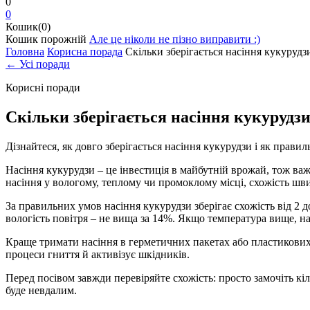
0
0
Кошик(0)
Кошик порожній
Але це ніколи не пізно виправити :)
Головна
Корисна порада
Скільки зберігається насіння кукурудз
← Усі поради
Корисні поради
Скільки зберігається насіння кукурудзи
Дізнайтеся, як довго зберігається насіння кукурудзи і як прави
Насіння кукурудзи – це інвестиція в майбутній врожай, тож важ
насіння у вологому, теплому чи промоклому місці, схожість шв
За правильних умов насіння кукурудзи зберігає схожість від 2 д
вологість повітря – не вища за 14%. Якщо температура вище, н
Краще тримати насіння в герметичних пакетах або пластикових 
процеси гниття й активізує шкідників.
Перед посівом завжди перевіряйте схожість: просто замочіть кі
буде невдалим.