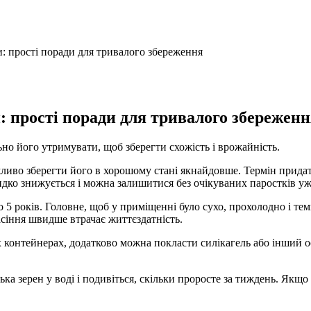
и: прості поради для тривалого збереження
: прості поради для тривалого збережен
льно його утримувати, щоб зберегти схожість і врожайність.
ливо зберегти його в хорошому стані якнайдовше. Термін придатно
идко знижується і можна залишитися без очікуваних паростків уж
о 5 років. Головне, щоб у приміщенні було сухо, прохолодно і те
асіння швидше втрачає життєздатність.
контейнерах, додатково можна покласти силікагель або інший ос
лька зерен у воді і подивіться, скільки проросте за тиждень. Як