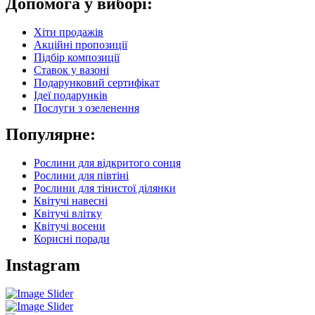
Допомога у виборі:
Хіти продажів
Акційні пропозиції
Підбір композиції
Ставок у вазоні
Подарунковий сертифікат
Ідеї подарунків
Послуги з озеленення
Популярне:
Рослини для відкритого сонця
Рослини для півтіні
Рослини для тінистої ділянки
Квітучі навесні
Квітучі влітку
Квітучі восени
Корисні поради
Instagram