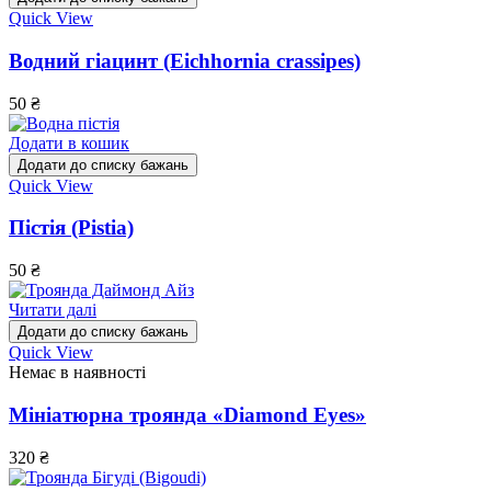
Quick View
Водний гіацинт (Eichhornia crassipes)
50
₴
Додати в кошик
Додати до списку бажань
Quick View
Пістія (Pistia)
50
₴
Читати далі
Додати до списку бажань
Quick View
Немає в наявності
Мініатюрна троянда «Diamond Eyes»
320
₴