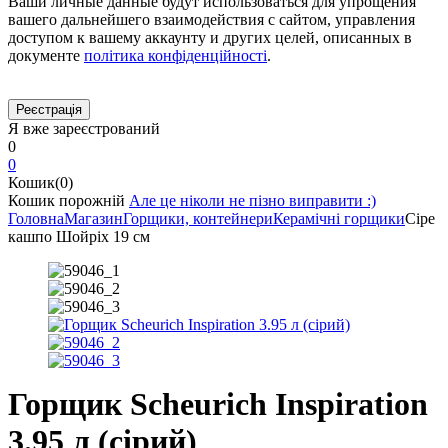
Ваши личные данные будут использоваться для упрощения
вашего дальнейшего взаимодействия с сайтом, управления
доступом к вашему аккаунту и других целей, описанных в
документе
політика конфіденційності
.
Я вже зареєстрований
0
0
Кошик(0)
Кошик порожній
Але це ніколи не пізно виправити :)
Головна
Магазин
Горщики, контейнери
Керамічні горщики
Сіре
кашпо Шойріх 19 см
Горщик Scheurich Inspiration
3.95 л (сірий)