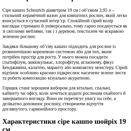
Сіре кашпо Scheurich діаметром 19 см і об’ємом 3,95 л –
стильний керамічний вазон для кімнатних рослин, який легко
вписується в сучасний інтер’єр. Спокійний сірий колір
виглядає стримано й універсально, тому гарно поєднується як
зі світлими меблями, так і з деревом, текстилем чи яскравою
зеленню рослин.
Завдяки більшому об’єму кашпо підходить для рослин із
розвиненішою кореневою системою або для тих, яким
потрібен простір для росту. У нього можна посадити
спатифілум, заміокулькас, хлорофітум, аглаонему, фікус
Бенджаміна, калатею, маранту або компактну монстеру. Сірий
відтінок особливо красиво підкреслює насичене зелене листя
та робить композицію візуально акуратною.
Горщик стане хорошим вибором для вітальні, спальні,
кабінету чи офісу, коли хочеться додати рослинам охайного й
завершеного вигляду. Воно не перетягує увагу на себе, а
делікатно доповнює рослину, створюючи відчуття
доглянутого, гармонійного простору.
Характеристики сіре кашпо шойріх 19
см