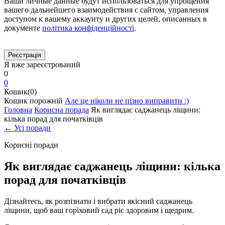
Ваши личные данные будут использоваться для упрощения
вашего дальнейшего взаимодействия с сайтом, управления
доступом к вашему аккаунту и других целей, описанных в
документе
політика конфіденційності
.
Я вже зареєстрований
0
0
Кошик(0)
Кошик порожній
Але це ніколи не пізно виправити :)
Головна
Корисна порада
Як виглядає саджанець ліщини:
кілька порад для початківців
← Усі поради
Корисні поради
Як виглядає саджанець ліщини: кілька
порад для початківців
Дізнайтесь, як розпізнати і вибрати якісний саджанець
ліщини, щоб ваш горіховий сад ріс здоровим і щедрим.