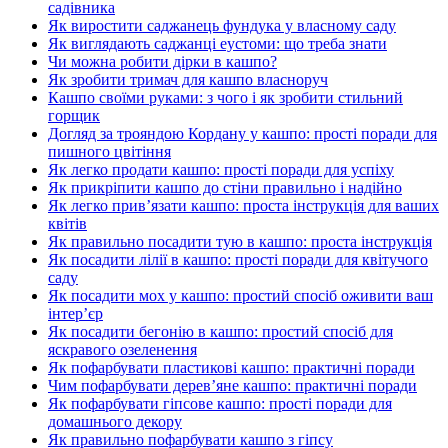
садівника
Як виростити саджанець фундука у власному саду
Як виглядають саджанці еустоми: що треба знати
Чи можна робити дірки в кашпо?
Як зробити тримач для кашпо власноруч
Кашпо своїми руками: з чого і як зробити стильний
горщик
Догляд за трояндою Кордану у кашпо: прості поради для
пишного цвітіння
Як легко продати кашпо: прості поради для успіху
Як прикріпити кашпо до стіни правильно і надійно
Як легко прив’язати кашпо: проста інструкція для ваших
квітів
Як правильно посадити тую в кашпо: проста інструкція
Як посадити лілії в кашпо: прості поради для квітучого
саду
Як посадити мох у кашпо: простий спосіб оживити ваш
інтер’єр
Як посадити бегонію в кашпо: простий спосіб для
яскравого озеленення
Як пофарбувати пластикові кашпо: практичні поради
Чим пофарбувати дерев’яне кашпо: практичні поради
Як пофарбувати гіпсове кашпо: прості поради для
домашнього декору
Як правильно пофарбувати кашпо з гіпсу