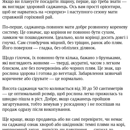
Якщо ви плануєте посадити ліщину, перше, що треба знати —
як виглядає здоровий саджанець. Ось вам прості орієнтири,
щоб не нарватись на «сюрприз» і наступного сезону мати
справжній горіховий рай.
По-перше, саджанець повинен мати добре розвинену кореневу
систему. Це означає, що коріння не повинно бути сухим,
ламким чи пошкодженим. Ідеально, коли корінці досить довгі і
гнучкі. Сам стовбурчик міцний, без тріщин, ранок або плям.
Його поверхня — гладка, без облізлих ділянок.
Щодо гілочок, їх повинно бути кілька, бажано з бруньками,
які виглядають живими — тверді, акуратні, часом з легким
блиском, але без почервонінь або чорних плям. Це знак, що
рослина здорова і готова до вегетації. Забарвлення зазвичай
коричневе або сірувате — це нормально.
Висота саджанця часто коливається від 30 до 50 сантиметрів
— це оптимальний розмір, щоб рослина легко прижилась та
швидко пішла в ріст. Добре, якщо саджанець пройшов
загартування, тобто зимував у розсаднику і не поспішав на
продаж одразу після викопування.
Ще краще, якщо продавець або ви самі перевірите, чи немає
на саджанці ознак хвороб або шкідників: темні плями на корі,
неприємний запах, липкість чи павутиння — сигнал до