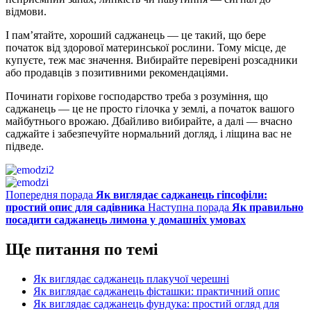
відмови.
І пам’ятайте, хороший саджанець — це такий, що бере
початок від здорової материнської рослини. Тому місце, де
купуєте, теж має значення. Вибирайте перевірені розсадники
або продавців з позитивними рекомендаціями.
Починати горіхове господарство треба з розуміння, що
саджанець — це не просто гілочка у землі, а початок вашого
майбутнього врожаю. Дбайливо вибирайте, а далі — вчасно
саджайте і забезпечуйте нормальний догляд, і ліщина вас не
підведе.
Попередня порада
Як виглядає саджанець гіпсофіли:
простий опис для садівника
Наступна порада
Як правильно
посадити саджанець лимона у домашніх умовах
Ще питання по темі
Як виглядає саджанець плакучої черешні
Як виглядає саджанець фісташки: практичний опис
Як виглядає саджанець фундука: простий огляд для