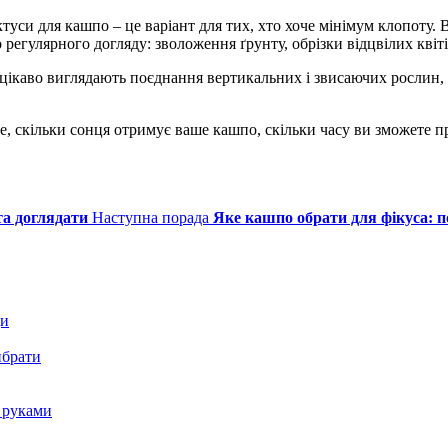
ктуси для кашпо – це варіант для тих, хто хоче мінімум клопоту.
регулярного догляду: зволоження ґрунту, обрізки відцвілих квіті
цікаво виглядають поєднання вертикальних і звисаючих рослин, 
 скільки сонця отримує ваше кашпо, скільки часу ви зможете при
та доглядати
Наступна порада
Яке кашпо обрати для фікуса: 
ди
ибрати
и руками