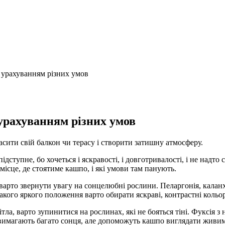
з урахуванням різних умов
 урахуванням різних умов
асити свій балкон чи терасу і створити затишну атмосферу.
дступне, бо хочеться і яскравості, і довготривалості, і не надт
місце, де стоятиме кашпо, і які умови там панують.
варто звернути увагу на сонцелюбні рослини. Пеларгонія, каланхое
кого яркого положення варто обирати яскраві, контрастні кольор
вітла, варто зупинитися на рослинах, які не бояться тіні. Фуксі
е вимагають багато сонця, але допоможуть кашпо виглядати живим