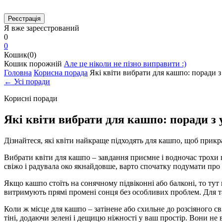
Я вже зареєстрований
0
0
Кошик(0)
Кошик порожній
Але це ніколи не пізно виправити :)
Головна
Корисна порада
Які квіти вибрати для кашпо: поради 
← Усі поради
Корисні поради
Які квіти вибрати для кашпо: поради з
Дізнайтеся, які квіти найкраще підходять для кашпо, щоб прикр
Вибрати квіти для кашпо – завдання приємне і водночас трохи пі
свіжо і радувала око якнайдовше, варто спочатку подумати про 
Якщо кашпо стоїть на сонячному підвіконні або балконі, то тут 
витримують прямі промені сонця без особливих проблем. Для та
Коли ж місце для кашпо – затінене або схильне до розсіяного с
тіні, додаючи зелені і дещицю ніжності у ваш простір. Вони н