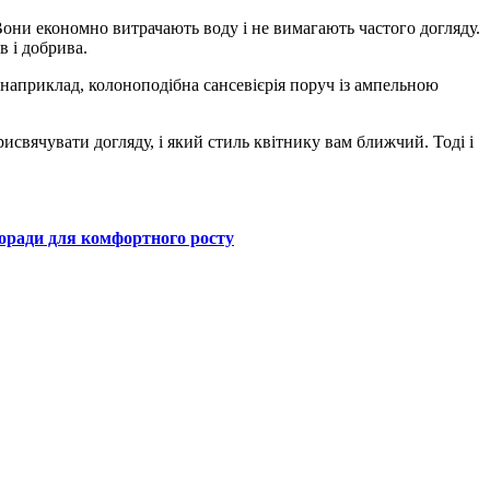
 Вони економно витрачають воду і не вимагають частого догляду.
в і добрива.
наприклад, колоноподібна сансевієрія поруч із ампельною
свячувати догляду, і який стиль квітнику вам ближчий. Тоді і
поради для комфортного росту