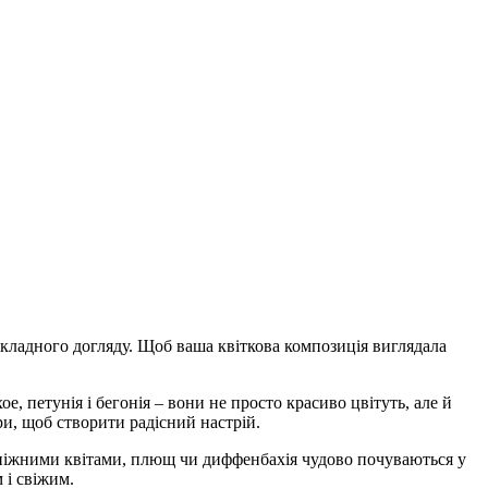
о складного догляду. Щоб ваша квіткова композиція виглядала
, петунія і бегонія – вони не просто красиво цвітуть, але й
и, щоб створити радісний настрій.
я з ніжними квітами, плющ чи диффенбахія чудово почуваються у
 і свіжим.