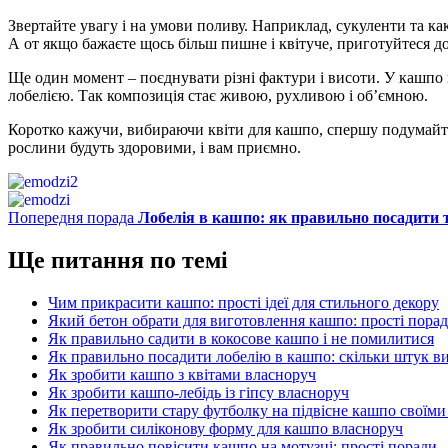
Звертайте увагу і на умови поливу. Наприклад, сукуленти та ка
А от якщо бажаєте щось більш пишне і квітуче, приготуйтеся до 
Ще один момент – поєднувати різні фактури і висоти. У кашпо 
лобелією. Так композиція стає живою, рухливою і об’ємною.
Коротко кажучи, вибираючи квіти для кашпо, спершу подумайте,
рослини будуть здоровими, і вам приємно.
Попередня порада
Лобелія в кашпо: як правильно посадити 
Ще питання по темі
Чим прикрасити кашпо: прості ідеї для стильного декору
Який бетон обрати для виготовлення кашпо: прості пора
Як правильно садити в кокосове кашпо і не помилитися
Як правильно посадити лобелію в кашпо: скільки штук в
Як зробити кашпо з квітами власноруч
Як зробити кашпо-лебідь із гіпсу власноруч
Як перетворити стару футболку на підвісне кашпо своїм
Як зробити силіконову форму для кашпо власноруч
Як правильно повісити кашпо на мотузці: прості поради