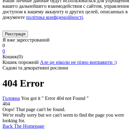
Ваши личные данные будут использоваться для упрощения
вашего дальнейшего взаимодействия с сайтом, управления
доступом к вашему аккаунту и других целей, описанных в
документе
політика конфіденційності
.
Я вже зареєстрований
0
0
Кошик(0)
Кошик порожній
Але це ніколи не пізно виправити :)
Садові та декоративні рослини
404 Error
Головна
You got it " Error 404 not Found "
404
Oops! That page can't be found.
We're really sorry but we can't seem to find the page you were
looking for.
Back The Homepage