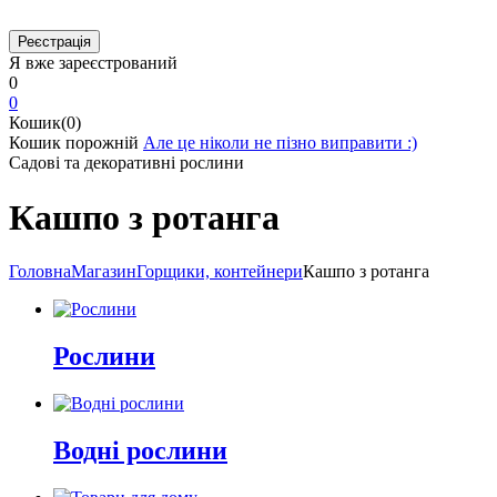
Я вже зареєстрований
0
0
Кошик(0)
Кошик порожній
Але це ніколи не пізно виправити :)
Садові та декоративні рослини
Кашпо з ротанга
Головна
Магазин
Горщики, контейнери
Кашпо з ротанга
Рослини
Водні рослини