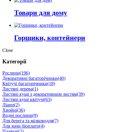
Товари для дому
Горщики, контейнери
Close
Категорії
Рослини
(196)
Декоративні багаторічники
(40)
Квітучі багаторічники
(18)
Листяні дерева
(1)
Листяні кущі з декоративним листям
(39)
Листяні кущі квітучі
(63)
Ліани
(2)
Хвойні
(36)
Водні рослини
(9)
Для берега та мілководдя
(7)
Для зони біоплато
(4)
Плавучі
(2)