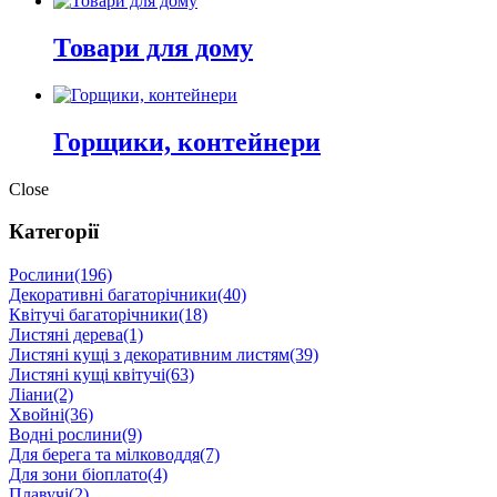
Товари для дому
Горщики, контейнери
Close
Категорії
Рослини
(196)
Декоративні багаторічники
(40)
Квітучі багаторічники
(18)
Листяні дерева
(1)
Листяні кущі з декоративним листям
(39)
Листяні кущі квітучі
(63)
Ліани
(2)
Хвойні
(36)
Водні рослини
(9)
Для берега та мілководдя
(7)
Для зони біоплато
(4)
Плавучі
(2)