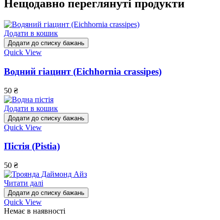
Нещодавно переглянуті продукти
Додати в кошик
Додати до списку бажань
Quick View
Водний гіацинт (Eichhornia crassipes)
50
₴
Додати в кошик
Додати до списку бажань
Quick View
Пістія (Pistia)
50
₴
Читати далі
Додати до списку бажань
Quick View
Немає в наявності