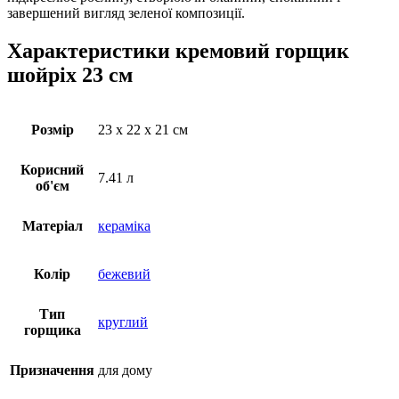
завершений вигляд зеленої композиції.
Характеристики кремовий горщик
шойріх 23 см
Розмір
23 х 22 х 21 см
Корисний
7.41 л
об'єм
Матеріал
кераміка
Колір
бежевий
Тип
круглий
горщика
Призначення
для дому