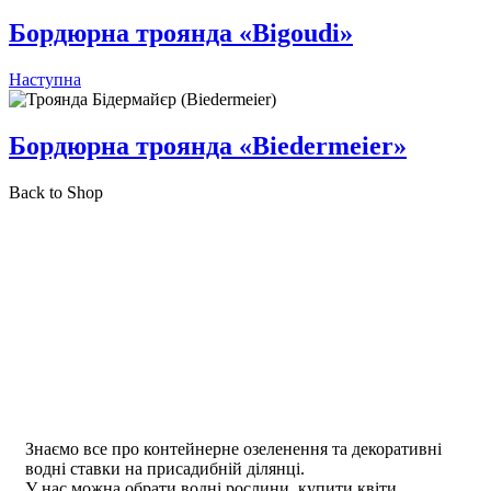
Бордюрна троянда «Bigoudi»
Наступна
Бордюрна троянда «Biedermeier»
Back to Shop
Знаємо все про контейнерне озеленення та декоративні
водні ставки на присадибній ділянці.
У нас можна обрати водні рослини, купити квіти,