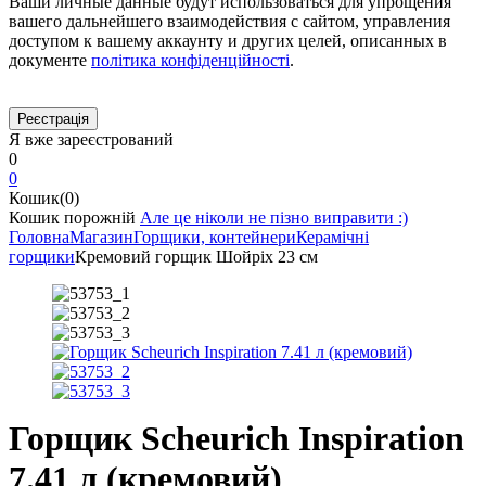
Ваши личные данные будут использоваться для упрощения
вашего дальнейшего взаимодействия с сайтом, управления
доступом к вашему аккаунту и других целей, описанных в
документе
політика конфіденційності
.
Я вже зареєстрований
0
0
Кошик(0)
Кошик порожній
Але це ніколи не пізно виправити :)
Головна
Магазин
Горщики, контейнери
Керамічні
горщики
Кремовий горщик Шойріх 23 см
Горщик Scheurich Inspiration
7.41 л (кремовий)