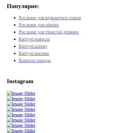
Популярне:
Рослини для відкритого сонця
Рослини для півтіні
Рослини для тінистої ділянки
Квітучі навесні
Квітучі влітку
Квітучі восени
Корисні поради
Instagram