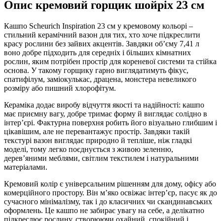
Опис кремовий горщик шойріх 23 см
Кашпо Scheurich Inspiration 23 см у кремовому кольорі –
стильний керамічний вазон для тих, хто хоче підкреслити
красу рослини без зайвих акцентів. Завдяки об’єму 7,41 л
воно добре підходить для середніх і більших кімнатних
рослин, яким потрібен простір для кореневої системи та стійка
основа. У такому горщику гарно виглядатимуть фікус,
спатифілум, заміокулькас, драцена, монстера невеликого
розміру або пишний хлорофітум.
Кераміка додає виробу відчуття якості та надійності: кашпо
має приємну вагу, добре тримає форму й виглядає солідно в
інтер’єрі. Фактурна поверхня робить його візуально глибшим і
цікавішим, але не перевантажує простір. Завдяки такій
текстурі вазон виглядає природно й тепліше, ніж гладкі
моделі, тому легко поєднується з живою зеленню,
дерев’яними меблями, світлим текстилем і натуральними
матеріалами.
Кремовий колір є універсальним рішенням для дому, офісу або
комерційного простору. Він м’яко освіжає інтер’єр, пасує як до
сучасного мінімалізму, так і до класичних чи скандинавських
оформлень. Це кашпо не забирає увагу на себе, а делікатно
підкреслює рослину, створюючи охайний, спокійний і