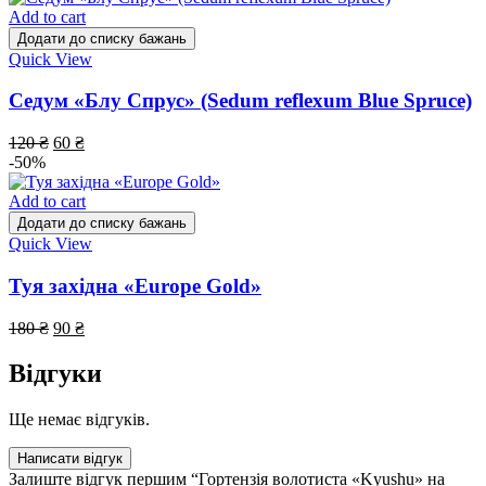
Add to cart
Додати до списку бажань
Quick View
Седум «Блу Спрус» (Sedum reflexum Blue Spruce)
120
₴
60
₴
-50%
Add to cart
Додати до списку бажань
Quick View
Туя західна «Europe Gold»
180
₴
90
₴
Відгуки
Ще немає відгуків.
Написати відгук
Залиште відгук першим “Гортензія волотиста «Kyushu» на