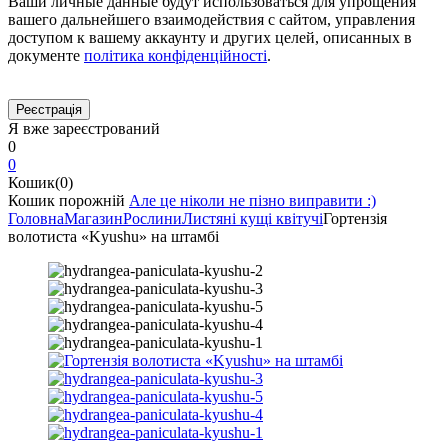
Ваши личные данные будут использоваться для упрощения
вашего дальнейшего взаимодействия с сайтом, управления
доступом к вашему аккаунту и других целей, описанных в
документе
політика конфіденційності
.
Я вже зареєстрований
0
0
Кошик(0)
Кошик порожній
Але це ніколи не пізно виправити :)
Головна
Магазин
Рослини
Листяні кущі квітучі
Гортензія
волотиста «Kyushu» на штамбі