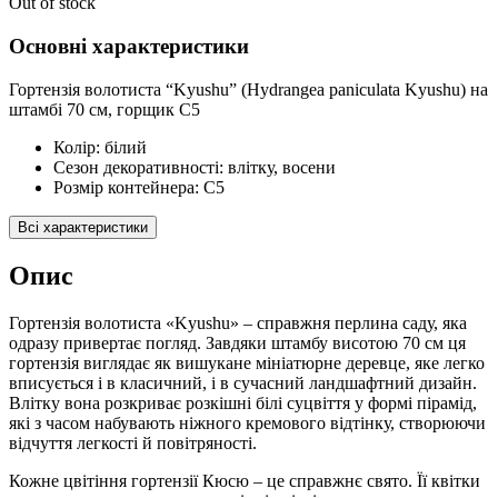
Out of stock
Основні характеристики
Гортензія волотиста “Kyushu” (Hydrangea paniculata Kyushu) на
штамбі 70 см, горщик С5
Колір:
білий
Cезон декоративності:
влітку, восени
Розмір контейнера:
С5
Всі характеристики
Опис
Гортензія волотиста «Kyushu» – справжня перлина саду, яка
одразу привертає погляд. Завдяки штамбу висотою 70 см ця
гортензія виглядає як вишукане мініатюрне деревце, яке легко
вписується і в класичний, і в сучасний ландшафтний дизайн.
Влітку вона розкриває розкішні білі суцвіття у формі пірамід,
які з часом набувають ніжного кремового відтінку, створюючи
відчуття легкості й повітряності.
Кожне цвітіння гортензії Кюсю – це справжнє свято. Її квітки