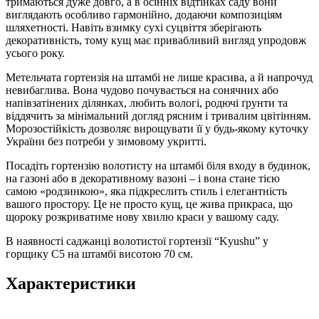
тримаються дуже довго, а в осінніх відтінках саду вони
виглядають особливо гармонійно, додаючи композиціям
шляхетності. Навіть взимку сухі суцвіття зберігають
декоративність, тому кущ має привабливий вигляд упродовж
усього року.
Метельчата гортензія на штамбі не лише красива, а й напрочуд
невибаглива. Вона чудово почувається на сонячних або
напівзатінених ділянках, любить вологі, родючі ґрунти та
віддячить за мінімальний догляд рясним і тривалим цвітінням.
Морозостійкість дозволяє вирощувати її у будь-якому куточку
України без потреби у зимовому укритті.
Посадіть гортензію волотисту на штамбі біля входу в будинок,
на газоні або в декоративному вазоні – і вона стане тією
самою «родзинкою», яка підкреслить стиль і елегантність
вашого простору. Це не просто кущ, це жива прикраса, що
щороку розкриватиме нову хвилю краси у вашому саду.
В наявності саджанці волотистої гортензії “Kyushu” у
горщику С5 на штамбі висотою 70 см.
Характеристики