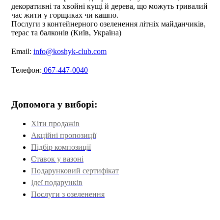
декоративні та хвойні кущі й дерева, що можуть тривалий
час жити у горщиках чи кашпо.
Послуги з контейнерного озеленення літніх майданчиків,
терас та балконів (Київ, Україна)
Email:
info@koshyk-club.com
Телефон:
067-447-0040
Допомога у виборі:
Хіти продажів
Акційні пропозиції
Підбір композиції
Ставок у вазоні
Подарунковий сертифікат
Ідеї подарунків
Послуги з озеленення