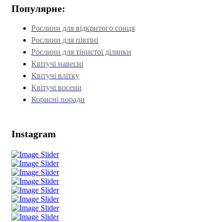
Популярне:
Рослини для відкритого сонця
Рослини для півтіні
Рослини для тінистої ділянки
Квітучі навесні
Квітучі влітку
Квітучі восени
Корисні поради
Instagram