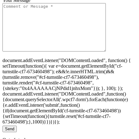
Your Message
document.addEventListener("DOMContentLoaded", function() {
setTimeout(function(){ var e=document.getElementById("cf-
turnstile-cf7-673460498"); e&&!e.innerHTML.trim()&&
(turnstile.remove("#cf-turnstile-cf7-673460498"),
turnstile.render("#cf-turnstile-cf7-673460498",
{sitekey:"0x4AAAAAACjNPdid1jnhxMom"})); }, 100); });
document.addEventListener("DOMContentLoaded",function()
{document.querySelectorAll('.wpcf7-form').forEach(function(e)
{e.addEventListener('submit',function()
{if(document.getElementById('cf-turnstile-cf7-673460498'))
{setTimeout(function(){turnstile.reset('#cf-turnstile-cf7-
673460498');},1000)}})})});