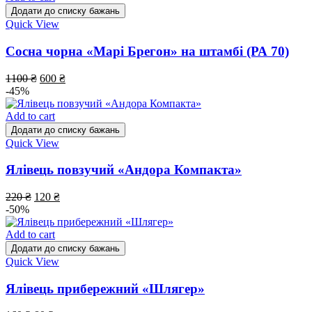
Додати до списку бажань
Quick View
Сосна чорна «Марі Брегон» на штамбі (РА 70)
1100
₴
600
₴
-45%
Add to cart
Додати до списку бажань
Quick View
Ялівець повзучий «Андора Компакта»
220
₴
120
₴
-50%
Add to cart
Додати до списку бажань
Quick View
Ялівець прибережний «Шлягер»