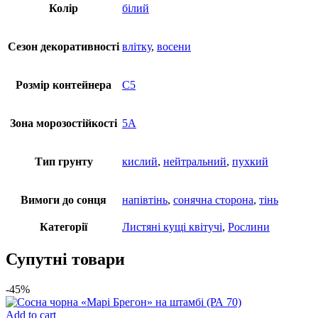
Колір
білий
Cезон декоративності
влітку
,
восени
Розмір контейнера
С5
Зона морозостійкості
5А
Тип грунту
кислий
,
нейтральний
,
пухкий
Вимоги до сонця
напівтінь
,
сонячна сторона
,
тінь
Категорії
Листяні кущі квітучі
,
Рослини
Супутні товари
-45%
Add to cart