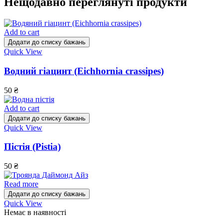
Нещодавно переглянуті продукти
Add to cart
Додати до списку бажань
Quick View
Водний гіацинт (Eichhornia crassipes)
50
₴
Add to cart
Додати до списку бажань
Quick View
Пістія (Pistia)
50
₴
Read more
Додати до списку бажань
Quick View
Немає в наявності