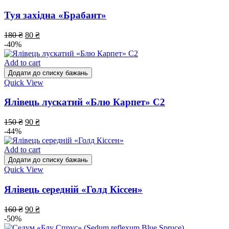
Туя західна «Брабант»
180
₴
80
₴
-40%
Add to cart
Додати до списку бажань
Quick View
Ялівець лускатий «Блю Карпет» С2
150
₴
90
₴
-44%
Add to cart
Додати до списку бажань
Quick View
Ялівець середній «Голд Кіссен»
160
₴
90
₴
-50%