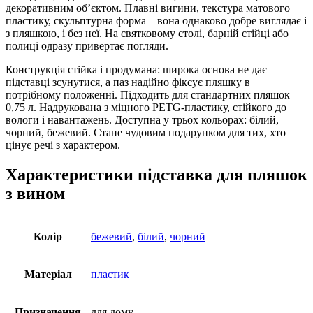
декоративним об’єктом. Плавні вигини, текстура матового
пластику, скульптурна форма – вона однаково добре виглядає і
з пляшкою, і без неї. На святковому столі, барній стійці або
полиці одразу привертає погляди.
Конструкція стійка і продумана: широка основа не дає
підставці зсунутися, а паз надійно фіксує пляшку в
потрібному положенні. Підходить для стандартних пляшок
0,75 л. Надрукована з міцного PETG-пластику, стійкого до
вологи і навантажень. Доступна у трьох кольорах: білий,
чорний, бежевий. Стане чудовим подарунком для тих, хто
цінує речі з характером.
Характеристики підставка для пляшок
з вином
Колір
бежевий
,
білий
,
чорний
Матеріал
пластик
Призначення
для дому