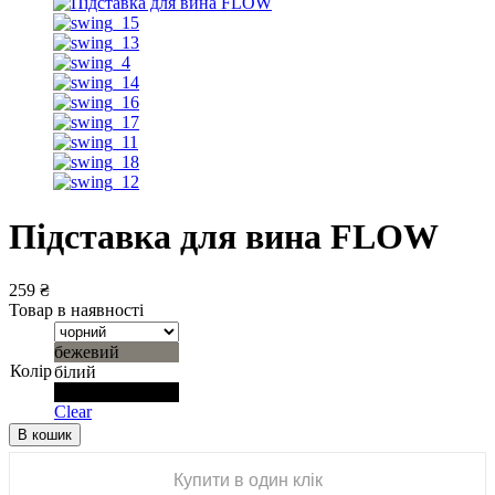
Підставка для вина FLOW
259
₴
Товар в наявності
бежевий
Колір
білий
чорний
Clear
В кошик
Купити в один клік