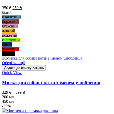
350
₴
259
₴
білий
блакитний
бордовий
бузковий
жовтий
рожевий
салатовий
синій
червоний
чорний
Оберіть опції
Додати до списку бажань
Quick View
Миска для собак і котів з іменем улюбленця
329
₴
–
399
₴
200 мл
450 мл
-35%