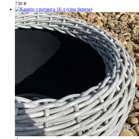
730
₴