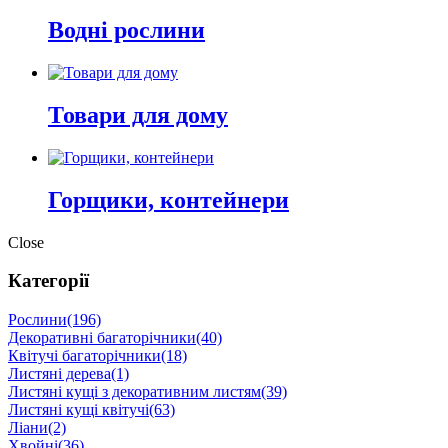
Водні рослини
Товари для дому
Горщики, контейнери
Close
Категорії
Рослини
(196)
Декоративні багаторічники
(40)
Квітучі багаторічники
(18)
Листяні дерева
(1)
Листяні кущі з декоративним листям
(39)
Листяні кущі квітучі
(63)
Ліани
(2)
Хвойні
(36)