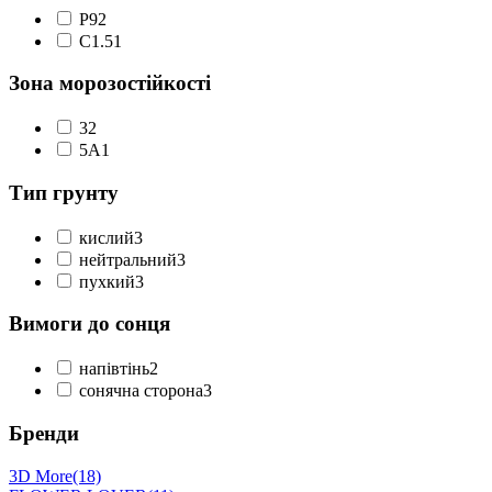
P9
2
С1.5
1
Зона морозостійкості
3
2
5А
1
Тип грунту
кислий
3
нейтральний
3
пухкий
3
Вимоги до сонця
напівтінь
2
сонячна сторона
3
Бренди
3D More
(18)