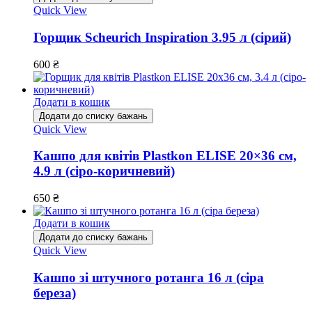
Quick View
Горщик Scheurich Inspiration 3.95 л (сірий)
600
₴
Додати в кошик
Додати до списку бажань
Quick View
Кашпо для квітів Plastkon ELISE 20×36 см,
4.9 л (сіро-коричневий)
650
₴
Додати в кошик
Додати до списку бажань
Quick View
Кашпо зі штучного ротанга 16 л (сіра
береза)