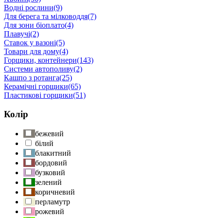
Водні рослини
(9)
Для берега та мілководдя
(7)
Для зони біоплато
(4)
Плавучі
(2)
Ставок у вазоні
(5)
Товари для дому
(4)
Горщики, контейнери
(143)
Системи автополиву
(2)
Кашпо з ротанга
(25)
Керамічні горщики
(65)
Пластикові горщики
(51)
Колір
бежевий
білий
блакитний
бордовий
бузковий
зелений
коричневий
перламутр
рожевий