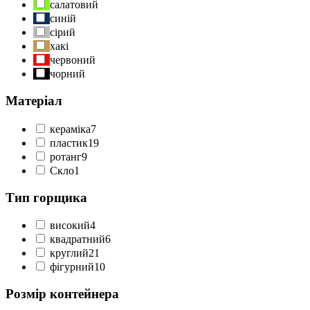
салатовий
синій
сірий
хакі
червоний
чорний
Матеріал
кераміка
7
пластик
19
ротанг
9
Скло
1
Тип горщика
високий
4
квадратний
6
круглий
21
фігурний
10
Розмір контейнера