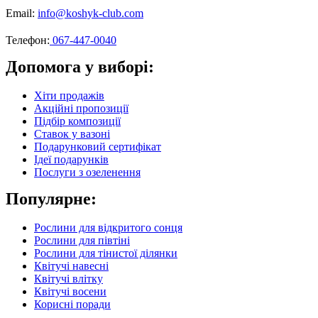
Email:
info@koshyk-club.com
Телефон:
067-447-0040
Допомога у виборі:
Хіти продажів
Акційні пропозиції
Підбір композиції
Ставок у вазоні
Подарунковий сертифікат
Ідеї подарунків
Послуги з озеленення
Популярне:
Рослини для відкритого сонця
Рослини для півтіні
Рослини для тінистої ділянки
Квітучі навесні
Квітучі влітку
Квітучі восени
Корисні поради