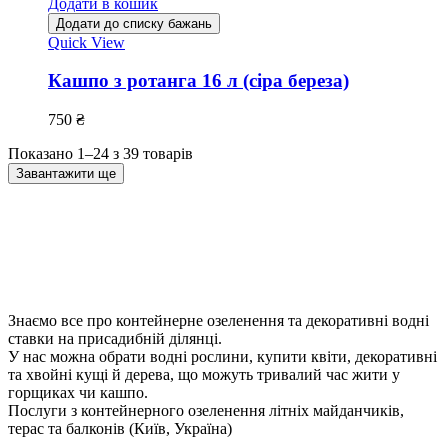
Додати в кошик
Додати до списку бажань
Quick View
Кашпо з ротанга 16 л (сіра береза)
750
₴
Показано 1–24 з 39 товарів
Завантажити ще
Знаємо все про контейнерне озеленення та декоративні водні
ставки на присадибній ділянці.
У нас можна обрати водні рослини, купити квіти, декоративні
та хвойні кущі й дерева, що можуть тривалий час жити у
горщиках чи кашпо.
Послуги з контейнерного озеленення літніх майданчиків,
терас та балконів (Київ, Україна)